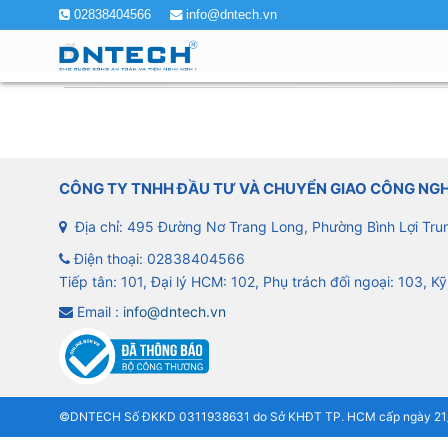
02838404566
info@dntech.vn
CÔNG TY TNHH ĐẦU TƯ VÀ CHUYỂN GIAO CÔNG NG
Địa chỉ: 495 Đường Nơ Trang Long, Phường Bình Lợi Tru
Điện thoại:
02838404566
Tiếp tân: 101, Đại lý HCM: 102, Phụ trách đối ngoại: 103, Kỹ
Email :
info@dntech.vn
©DNTECH Số ĐKKD 0311938631 do Sở KHĐT TP. HCM cấp ngày 21