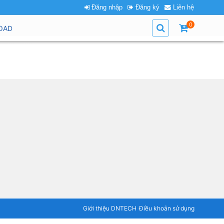
Đăng nhập
Đăng ký
Liên hệ
0
OAD
Giới thiệu DNTECH
Điều khoản sử dụng