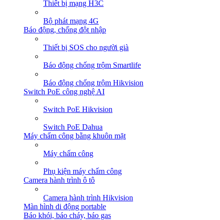
Thiết bị mạng H3C
Bộ phát mạng 4G
Báo động, chống đột nhập
Thiết bị SOS cho người già
Báo động chống trộm Smartlife
Báo động chống trộm Hikvision
Switch PoE công nghệ AI
Switch PoE Hikvision
Switch PoE Dahua
Máy chấm công bằng khuôn mặt
Máy chấm công
Phụ kiện máy chấm công
Camera hành trình ô tô
Camera hành trình Hikvision
Màn hình di động portable
Báo khói, báo cháy, báo gas