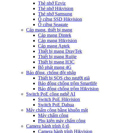
Thẻ nhớ Ezviz
Thẻ nhớ Hikvision
Thẻ nhớ Samsung
Ổ cứng SSD Hikvision
Ổ cứng Seagate
Cáp mạng, thiết bị mạng
Cáp mạng Dintek
Cáp mạng Hikvision
Cáp mạng Aptek
Thiết bị mạng DrayTek
Thiết bị mạng Ruijie
Thiết bị mạng H3C
Bộ phát mạng 4G
Báo động, chống đột nhập
Thiết bị SOS cho người già
Báo động chống trộm Smartlife
Báo động chống trộm Hikvision
Switch PoE công nghệ AI
Switch PoE Hikvision
Switch PoE Dahua
Máy chấm công bằng khuôn mặt
Máy chấm công
Phụ kiện máy chấm công
Camera hành trình ô tô
Camera hành trình Hikvision