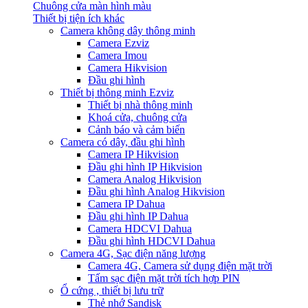
Chuông cửa màn hình màu
Thiết bị tiện ích khác
Camera không dây thông minh
Camera Ezviz
Camera Imou
Camera Hikvision
Đầu ghi hình
Thiết bị thông minh Ezviz
Thiết bị nhà thông minh
Khoá cửa, chuông cửa
Cảnh báo và cảm biến
Camera có dây, đầu ghi hình
Camera IP Hikvision
Đầu ghi hình IP Hikvision
Camera Analog Hikvision
Đầu ghi hình Analog Hikvision
Camera IP Dahua
Đầu ghi hình IP Dahua
Camera HDCVI Dahua
Đầu ghi hình HDCVI Dahua
Camera 4G, Sạc điện năng lượng
Camera 4G, Camera sử dụng điện mặt trời
Tấm sạc điện mặt trời tích hợp PIN
Ổ cứng , thiết bị lưu trữ
Thẻ nhớ Sandisk