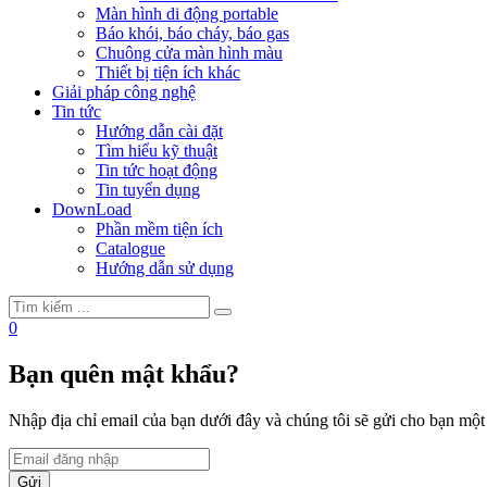
Màn hình di động portable
Báo khói, báo cháy, báo gas
Chuông cửa màn hình màu
Thiết bị tiện ích khác
Giải pháp công nghệ
Tin tức
Hướng dẫn cài đặt
Tìm hiểu kỹ thuật
Tin tức hoạt động
Tin tuyển dụng
DownLoad
Phần mềm tiện ích
Catalogue
Hướng dẫn sử dụng
0
Bạn quên mật khẩu?
Nhập địa chỉ email của bạn dưới đây và chúng tôi sẽ gửi cho bạn mộ
Gửi