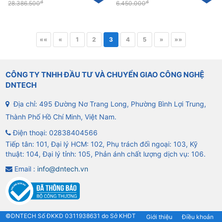
đ
đ
28.386.500
6.450.000
««
«
1
2
3
4
5
»
»»
CÔNG TY TNHH ĐẦU TƯ VÀ CHUYỂN GIAO CÔNG NGHỆ
DNTECH
Địa chỉ: 495 Đường Nơ Trang Long, Phường Bình Lợi Trung,
Thành Phố Hồ Chí Minh, Việt Nam.
Điện thoại:
02838404566
Tiếp tân: 101, Đại lý HCM: 102, Phụ trách đối ngoại: 103, Kỹ
thuật: 104, Đại lý tỉnh: 105, Phản ánh chất lượng dịch vụ: 106.
Email :
info@dntech.vn
©DNTECH Số ĐKKD 0311938631 do Sở KHĐT
Giới thiệu
Điều khoản