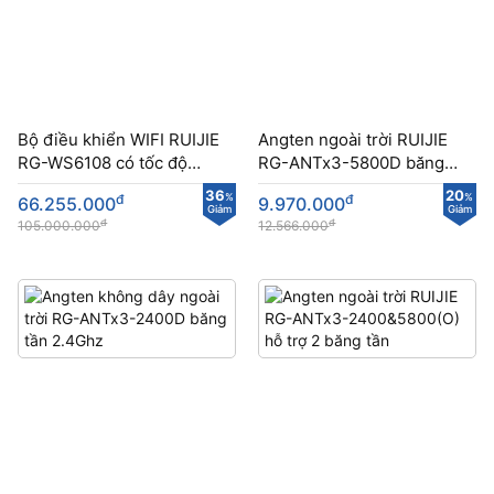
Bộ điều khiển WIFI RUIJIE
Angten ngoài trời RUIJIE
RG-WS6108 có tốc độ
RG-ANTx3-5800D băng
Gigabit cao
tần 5GHz
36
20
đ
%
đ
%
66.255.000
9.970.000
Giảm
Giảm
đ
đ
105.000.000
12.566.000