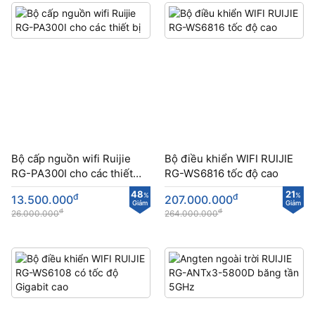
Bộ cấp nguồn wifi Ruijie
Bộ điều khiển WIFI RUIJIE
RG-PA300I cho các thiết
RG-WS6816 tốc độ cao
bị
48
21
đ
%
đ
%
13.500.000
207.000.000
Giảm
Giảm
đ
đ
26.000.000
264.000.000