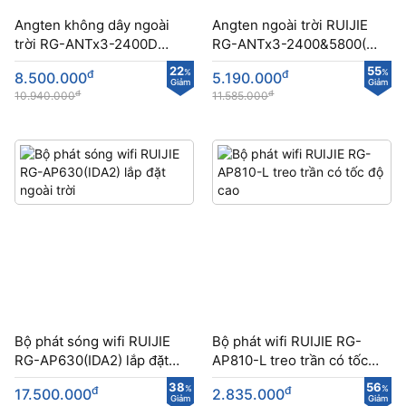
Angten không dây ngoài
Angten ngoài trời RUIJIE
trời RG-ANTx3-2400D
RG-ANTx3-2400&5800(O)
băng tần 2.4Ghz
hỗ trợ 2 băng tần
22
55
đ
%
đ
%
8.500.000
5.190.000
Giảm
Giảm
đ
đ
10.940.000
11.585.000
Bộ phát sóng wifi RUIJIE
Bộ phát wifi RUIJIE RG-
RG-AP630(IDA2) lắp đặt
AP810-L treo trần có tốc
ngoài trời
độ cao
38
56
đ
%
đ
%
17.500.000
2.835.000
Giảm
Giảm