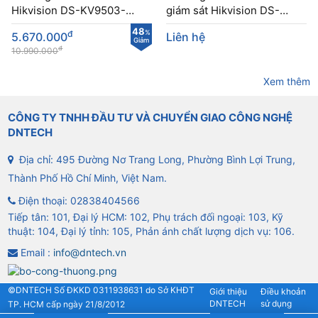
Hikvision DS-KV9503-
giám sát Hikvision DS-
WBE1 chống phá hoại
KD9203-E6 cao cấp
48
đ
%
5.670.000
Liên hệ
Giảm
đ
10.990.000
Xem thêm
CÔNG TY TNHH ĐẦU TƯ VÀ CHUYỂN GIAO CÔNG NGHỆ
DNTECH
Địa chỉ: 495 Đường Nơ Trang Long, Phường Bình Lợi Trung,
Thành Phố Hồ Chí Minh, Việt Nam.
Điện thoại:
02838404566
Tiếp tân: 101, Đại lý HCM: 102, Phụ trách đối ngoại: 103, Kỹ
thuật: 104, Đại lý tỉnh: 105, Phản ánh chất lượng dịch vụ: 106.
Email :
info@dntech.vn
©DNTECH Số ĐKKD 0311938631 do Sở KHĐT
Giới thiệu
Điều khoản
DNTECH
sử dụng
TP. HCM cấp ngày 21/8/2012