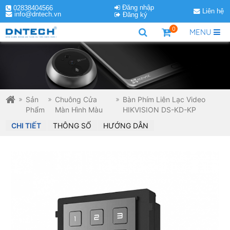
Đăng nhập
02838404566
Liên hệ
info@dntech.vn
Đăng ký
0
MENU
Sản
Chuông Cửa
Bàn Phím Liên Lạc Video
Phẩm
Màn Hình Màu
HIKVISION DS-KD-KP
CHI TIẾT
THÔNG SỐ
HƯỚNG DẪN