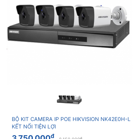
BỘ KIT CAMERA IP POE HIKVISION NK42E0H-L
KẾT NỐI TIỆN LỢI
đ
3.750.000
đ