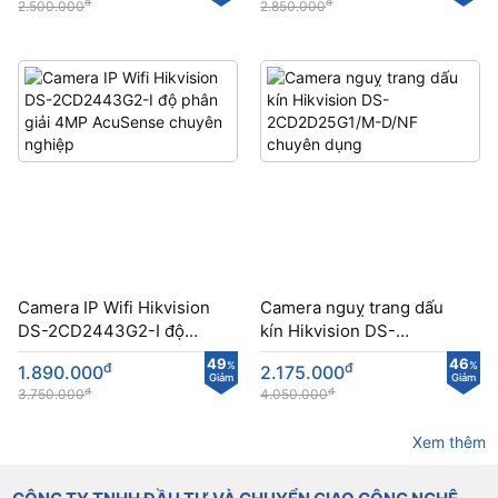
đ
đ
2.500.000
2.850.000
Camera IP Wifi Hikvision
Camera nguỵ trang dấu
DS-2CD2443G2-I độ
kín Hikvision DS-
phân giải 4MP AcuSense
2CD2D25G1/M-D/NF
49
46
đ
%
đ
%
1.890.000
2.175.000
chuyên nghiệp
chuyên dụng
Giảm
Giảm
đ
đ
3.750.000
4.050.000
Xem thêm