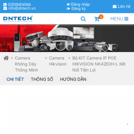
Đăng nhập
02838404566
Liên hệ
info@dntech.vn
Đăng ký
0
MENU
Camera
Camera
Bộ KIT Camera IP POE
Không Dây
Hikvision
HIKVISION NK42E0H-L Kết
Thông Minh
Nối Tiện Lợi
CHI TIẾT
THÔNG SỐ
HƯỚNG DẪN