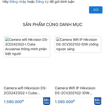
Hãy
Đăng nhập
hoặc
Đăng ký
để gửi bình luận
GỬI
SẢN PHẨM CÙNG DANH MỤC
Camera wifi Hikvision DS-
Camera Wifi IP Hikvision
2CD2423G2-I Cube
DS-2CV2021G2-IDW
Acusense thông minh
chống ngược sáng
36
44
đ
%
đ
%
1.590.000
1.590.000
phân biệt người
Giảm
Giảm