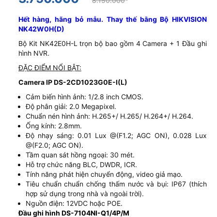
8.150.000
Hết hàng, hãng bỏ mẫu. Thay thế bằng Bộ HIKVISION
NK42W0H(D)
Bộ Kit NK42E0H-L trọn bộ bao gồm 4 Camera + 1 Đầu ghi
hình NVR.
ĐẶC ĐIỂM NỔI BẬT:
Camera IP DS-2CD1023G0E-I(L)
Cảm biến hình ảnh: 1/2.8 inch CMOS.
Độ phân giải: 2.0 Megapixel.
Chuẩn nén hình ảnh: H.265+/ H.265/ H.264+/ H.264.
Ống kính: 2.8mm.
Độ nhạy sáng: 0.01 Lux @(F1.2; AGC ON), 0.028 Lux
@(F2.0; AGC ON).
Tầm quan sát hồng ngoại: 30 mét.
Hỗ trợ chức năng BLC, DWDR, ICR.
Tính năng phát hiện chuyển động, video giả mạo.
Tiêu chuẩn chuẩn chống thấm nước và bụi: IP67 (thích
hợp sử dụng trong nhà và ngoài trời).
Nguồn điện: 12VDC hoặc POE.
Đầu ghi hình DS-7104NI-Q1/4P/M