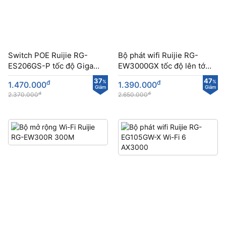
Switch POE Ruijie RG-
Bộ phát wifi Ruijie RG-
ES206GS-P tốc độ Gigabit
EW3000GX tốc độ lên tới
quản lí qua cloud
3000Mbps
37
47
đ
%
đ
%
1.470.000
1.390.000
Giảm
Giảm
đ
đ
2.370.000
2.650.000