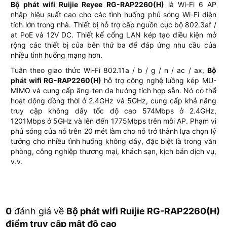
Bộ phát wifi Ruijie Reyee RG-RAP2260(H)
là Wi-Fi 6 AP
nhập hiệu suất cao cho các tình huống phủ sóng Wi-Fi diện
tích lớn trong nhà. Thiết bị hỗ trợ cấp nguồn cục bộ 802.3af /
at PoE và 12V DC. Thiết kế cổng LAN kép tạo điều kiện mở
rộng các thiết bị của bên thứ ba để đáp ứng nhu cầu của
nhiều tình huống mạng hơn.
Tuân theo giao thức Wi-Fi 802.11a / b / g / n / ac / ax,
Bộ
phát wifi RG-RAP2260(H)
hỗ trợ công nghệ luồng kép MU-
MIMO và cung cấp ăng-ten đa hướng tích hợp sẵn. Nó có thể
hoạt động đồng thời ở 2.4GHz và 5GHz, cung cấp khả năng
truy cập không dây tốc độ cao 574Mbps ở 2.4GHz,
1201Mbps ở 5GHz và lên đến 1775Mbps trên mỗi AP. Phạm vi
phủ sóng của nó trên 20 mét làm cho nó trở thành lựa chọn lý
tưởng cho nhiều tình huống không dây, đặc biệt là trong văn
phòng, công nghiệp thương mại, khách sạn, kịch bản dịch vụ,
v.v.
0
đánh giá về
Bộ phát wifi Ruijie RG-RAP2260(H)
điểm truy cập mật độ cao