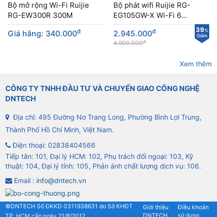
Bộ mở rộng Wi-Fi Ruijie
Bộ phát wifi Ruijie RG-
RG-EW300R 300M
EG105GW-X Wi-Fi 6
AX3000
39
đ
đ
%
Giá hãng: 340.000
2.945.000
Giảm
đ
4.900.000
Xem thêm
CÔNG TY TNHH ĐẦU TƯ VÀ CHUYỂN GIAO CÔNG NGHỆ
DNTECH
Địa chỉ: 495 Đường Nơ Trang Long, Phường Bình Lợi Trung,
Thành Phố Hồ Chí Minh, Việt Nam.
Điện thoại:
02838404566
Tiếp tân: 101, Đại lý HCM: 102, Phụ trách đối ngoại: 103, Kỹ
thuật: 104, Đại lý tỉnh: 105, Phản ánh chất lượng dịch vụ: 106.
Email :
info@dntech.vn
©DNTECH Số ĐKKD 0311938631 do Sở KHĐT
Giới thiệu
Điều khoản
DNTECH
sử dụng
TP. HCM cấp ngày 21/8/2012