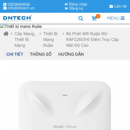
Đăng nhập
02838404566
Liên hệ
info@dntech.vn
Đăng ký
0
MENU
Cáp Mạng,
Thiết Bị
Bộ Phát Wifi Ruijie RG-
Thiết Bị
Mạng
RAP2260(H) Điểm Truy Cập
Mạng
Ruijie
Mật Độ Cao
CHI TIẾT
THÔNG SỐ
HƯỚNG DẪN