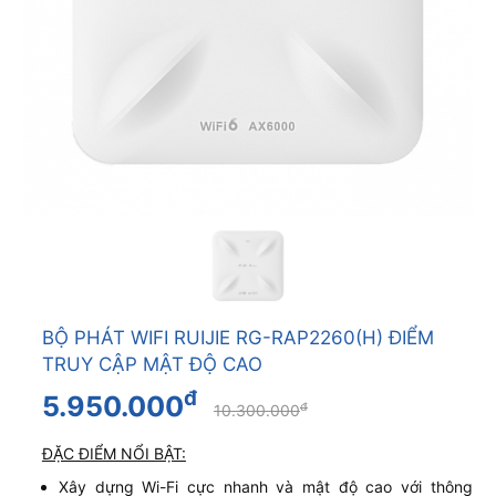
BỘ PHÁT WIFI RUIJIE RG-RAP2260(H) ĐIỂM
TRUY CẬP MẬT ĐỘ CAO
đ
5.950.000
đ
10.300.000
ĐẶC ĐIỂM NỔI BẬT:
Xây dựng Wi-Fi cực nhanh và mật độ cao với thông