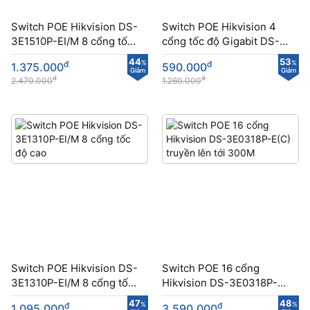
Switch POE Hikvision DS-
Switch POE Hikvision 4
3E1510P-EI/M 8 cổng tốc
cổng tốc độ Gigabit DS-
độ Gigabit
3E1505P-EI/M
44
53
đ
%
đ
%
1.375.000
590.000
Giảm
Giảm
đ
đ
2.470.000
1.260.000
Switch POE Hikvision DS-
Switch POE 16 cổng
3E1310P-EI/M 8 cổng tốc
Hikvision DS-3E0318P-
độ cao
E(C) truyền lên tới 300M
47
48
đ
%
đ
%
1.095.000
3.590.000