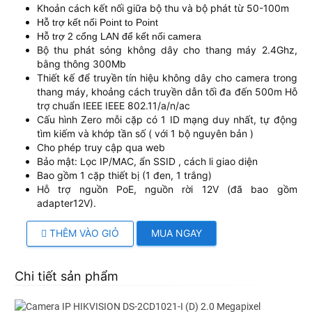
Khoản cách kết nối giữa bộ thu và bộ phát từ 50-100m
Hỗ trợ kết nối Point to Point
Hỗ trợ 2 cổng LAN để kết nối camera
Bộ thu phát sóng không dây cho thang máy 2.4Ghz,
bằng thông 300Mb
Thiết kế để truyền tín hiệu không dây cho camera trong
thang máy, khoảng cách truyền dẫn tối đa đến 500m Hỗ
trợ chuẩn IEEE IEEE 802.11/a/n/ac
Cấu hình Zero mỗi cặp có 1 ID mạng duy nhất, tự động
tìm kiếm và khớp tần số ( với 1 bộ nguyên bản )
Cho phép truy cập qua web
Bảo mật: Lọc IP/MAC, ẩn SSID , cách li giao diện
Bao gồm 1 cặp thiết bị (1 đen, 1 trắng)
Hỗ trợ nguồn PoE, nguồn rời 12V (đã bao gồm
adapter12V).
THÊM VÀO GIỎ
MUA NGAY
Chi tiết sản phẩm