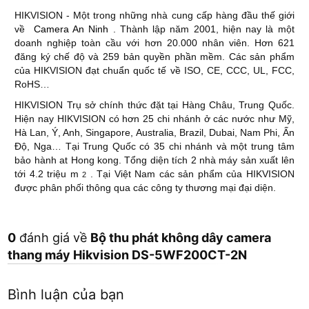
HIKVISION - Một trong những nhà cung cấp hàng đầu thế giới
về
Camera An Ninh
. Thành lập năm 2001, hiện nay là một
doanh nghiệp toàn cầu với hơn 20.000 nhân viên. Hơn 621
đăng ký chế độ và 259 bản quyền phần mềm. Các sản phẩm
của HIKVISION đạt chuẩn quốc tế về ISO, CE, CCC, UL, FCC,
RoHS…
HIKVISION Trụ sở chính thức đặt tại Hàng Châu, Trung Quốc.
Hiện nay HIKVISION có hơn 25 chi nhánh ở các nước như Mỹ,
Hà Lan, Ý, Anh, Singapore, Australia, Brazil, Dubai, Nam Phi, Ấn
Độ, Nga… Tại Trung Quốc có 35 chi nhánh và một trung tâm
bảo hành at Hong kong. Tổng diện tích 2 nhà máy sản xuất lên
tới 4.2 triệu m
. Tại Việt Nam các sản phẩm của HIKVISION
2
được phân phối thông qua các công ty thương mại đại diện.
0
đánh giá về
Bộ thu phát không dây camera
thang máy Hikvision DS-5WF200CT-2N
Bình luận của bạn