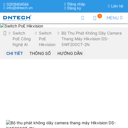
Đăng nhập
02838404566
Liên hệ
info@dntech.vn
Đăng ký
0
MENU
Switch
Switch
Bộ Thu Phát Không Dây Camera
PoE Công
PoE
Thang Máy Hikvision DS-
Nghệ AI
Hikvision
5WF200CT-2N
CHI TIẾT
THÔNG SỐ
HƯỚNG DẪN