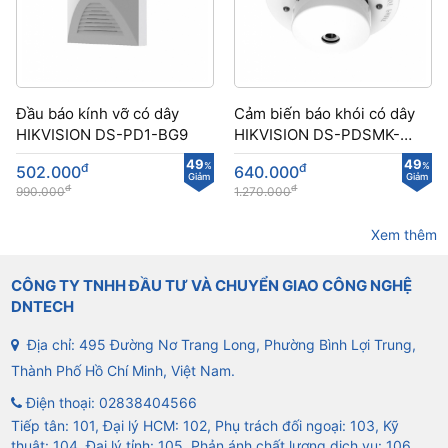
Đầu báo kính vỡ có dây
Cảm biến báo khói có dây
HIKVISION DS-PD1-BG9
HIKVISION DS-PDSMK-
4BAR lắp trần nhà
49
49
đ
%
đ
%
502.000
640.000
Giảm
Giảm
đ
đ
990.000
1.270.000
Xem thêm
CÔNG TY TNHH ĐẦU TƯ VÀ CHUYỂN GIAO CÔNG NGHỆ
DNTECH
Địa chỉ: 495 Đường Nơ Trang Long, Phường Bình Lợi Trung,
Thành Phố Hồ Chí Minh, Việt Nam.
Điện thoại:
02838404566
Tiếp tân: 101, Đại lý HCM: 102, Phụ trách đối ngoại: 103, Kỹ
thuật: 104, Đại lý tỉnh: 105, Phản ánh chất lượng dịch vụ: 106.