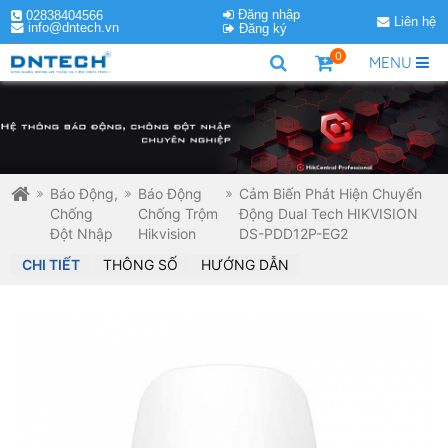
Đăng nhập
02838404566
Liên hệ
info@dntech.vn
Đăng ký
0
MENU
Báo Động,
Báo Động
Cảm Biến Phát Hiện Chuyển
Chống
Chống Trộm
Động Dual Tech HIKVISION
Đột Nhập
Hikvision
DS-PDD12P-EG2
CHI TIẾT
THÔNG SỐ
HƯỚNG DẪN