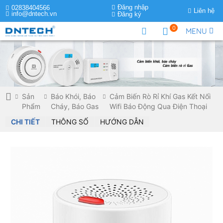
Đăng nhập
02838404566
Liên hệ
info@dntech.vn
Đăng ký
0
MENU
Sản
Báo Khói, Báo
Cảm Biến Rò Rỉ Khí Gas Kết Nối
Phẩm
Cháy, Báo Gas
Wifi Báo Động Qua Điện Thoại
CHI TIẾT
THÔNG SỐ
HƯỚNG DẪN