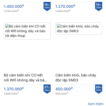
cao
cao
14
14
đ
%
đ
%
1.450.000
1.270.000
Giảm
Giảm
đ
đ
1.700.000
1.490.000
Bộ cảm biến khí CO kết
Cảm biến khói, báo cháy
nối Wifi không dây và báo
độc lập SM03
tới điện thoại
27
30
đ
%
đ
%
1.370.000
450.000
Giảm
Giảm
đ
đ
1.890.000
650.000
Xem thêm