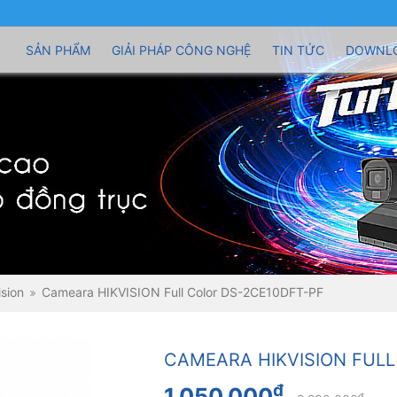
SẢN PHẨM
GIẢI PHÁP CÔNG NGHỆ
TIN TỨC
DOWNL
sion
Cameara HIKVISION Full Color DS-2CE10DFT-PF
CAMEARA HIKVISION FULL
đ
1.050.000
đ