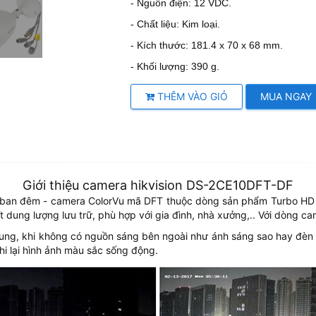
- Nguồn điện: 12 VDC.
- Chất liệu: Kim loại.
- Kích thước: 181.4 x 70 x 68 mm.
- Khối lượng: 390 g.
THÊM VÀO GIỎ
MUA NGAY
Giới thiệu camera hikvision DS-2CE10DFT-DF
át ban đêm - camera ColorVu mã DFT thuộc dòng sản phẩm Turbo HD 
 dung lượng lưu trữ, phù hợp với gia đình, nhà xưởng,.. Với dòng c
ung, khi không có nguồn sáng bên ngoài như ánh sáng sao hay đèn
ghi lại hình ảnh màu sắc sống động.