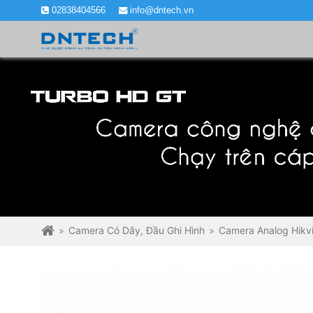
02838404566
info@dntech.vn
Camera Có Dây, Đầu Ghi Hình
Camera Analog Hikvi