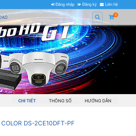
Đăng nhập
Đăng ký
Liên hệ
0
OAD
CHI TIẾT
THÔNG SỐ
HƯỚNG DẪN
 COLOR DS-2CE10DFT-PF