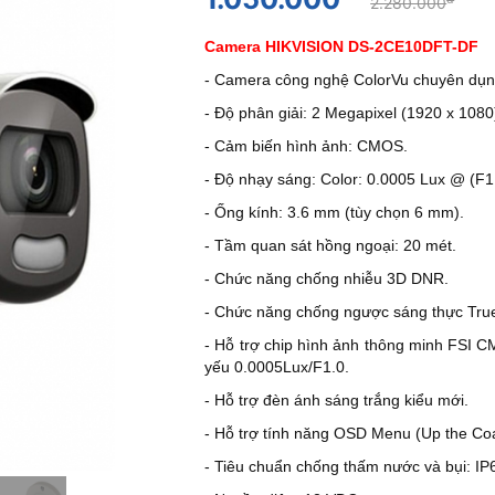
2.280.000
Camera HIKVISION DS-2CE10DFT-DF
- Camera công nghệ ColorVu chuyên dụng
- Độ phân giải: 2 Megapixel (1920 x 1080
- Cảm biến hình ảnh: CMOS.
- Độ nhạy sáng: Color: 0.0005 Lux @ (F1.
- Ống kính: 3.6 mm (tùy chọn 6 mm).
- Tầm quan sát hồng ngoại: 20 mét.
- Chức năng chống nhiễu 3D DNR.
- Chức năng chống ngược sáng thực Tr
- Hỗ trợ chip hình ảnh thông minh FSI 
yếu 0.0005Lux/F1.0.
- Hỗ trợ đèn ánh sáng trắng kiểu mới.
- Hỗ trợ tính năng OSD Menu (Up the Co
- Tiêu chuẩn chống thấm nước và bụi: IP6