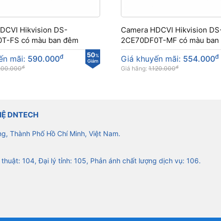
DCVI Hikvision DS-
Camera HDCVI Hikvision DS
T-FS có màu ban đêm
2CE70DF0T-MF có màu ban
50
đ
%
đ
ến mãi:
590.000
Giá khuyến mãi:
554.000
Giảm
đ
đ
200.000
Giá hãng:
1.120.000
HỆ DNTECH
ng, Thành Phố Hồ Chí Minh, Việt Nam.
 thuật: 104, Đại lý tỉnh: 105, Phản ánh chất lượng dịch vụ: 106.