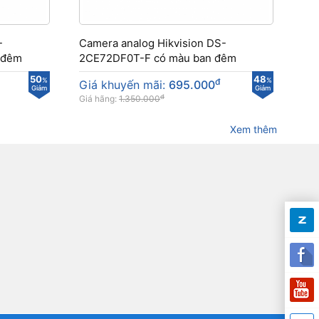
-
Camera analog Hikvision DS-
 đêm
2CE72DF0T-F có màu ban đêm
50
48
%
đ
%
Giá khuyến mãi:
695.000
Giảm
Giảm
đ
Giá hãng:
1.350.000
Xem thêm