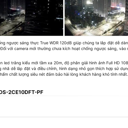
g ngược sáng thực True WDR 120dB giúp chúng ta lắp đặt dễ dàng ở
( Đối với camera mới thường chưa kích hoạt chống ngược sáng, vào
 led trắng kiểu mới tầm xa 20m, độ phân giải hình ảnh Full HD 10
g nhã dễ lắp đặt và điều chỉnh, hình dạng nhỏ gọn thích hợp sử dụ
ẩm chất lượng siêu nét đảm bảo hài lòng khách hàng khó tính nhất
r DS-2CE10DFT-PF