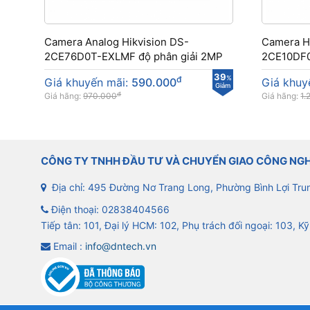
Camera Analog Hikvision DS-
Camera H
2CE76D0T-EXLMF độ phân giải 2MP
2CE10DF0
39
đ
%
Giá khuyến mãi:
590.000
Giá khuy
Giảm
đ
Giá hãng:
970.000
Giá hãng:
1.
CÔNG TY TNHH ĐẦU TƯ VÀ CHUYỂN GIAO CÔNG NG
Địa chỉ: 495 Đường Nơ Trang Long, Phường Bình Lợi Tru
Điện thoại:
02838404566
Tiếp tân: 101, Đại lý HCM: 102, Phụ trách đối ngoại: 103, Kỹ
Email :
info@dntech.vn