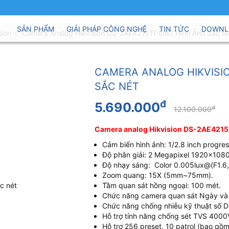
SẢN PHẨM
GIẢI PHÁP CÔNG NGHỆ
TIN TỨC
DOWNL
sion
Camera Analog Hikvision DS-2AE4215TI-D(E) Hình Ảnh Sắc N
CAMERA ANALOG HIKVISIO
SẮC NÉT
đ
5.690.000
đ
12.100.000
Camera analog Hikvision DS-2AE4215T
Cảm biến hình ảnh: 1/2.8 inch progr
Độ phân giải: 2 Megapixel 1920x1080
Độ nhạy sáng: Color 0.005lux@(F1.
Zoom quang: 15X (5mm~75mm).
Tầm quan sát hồng ngoại: 100 mét.
Chức năng camera quan sát Ngày và
Chức năng chống nhiễu kỹ thuật số 
Hỗ trợ tính năng chống sét TVS 4000
Hỗ trợ 256 preset, 10 patrol (bao gồm 