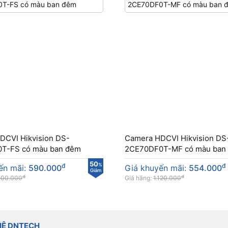
DCVI Hikvision DS-
Camera HDCVI Hikvision DS
T-FS có màu ban đêm
2CE70DF0T-MF có màu ban
50
đ
%
đ
ến mãi:
590.000
Giá khuyến mãi:
554.000
Giảm
đ
đ
200.000
Giá hãng:
1.120.000
HỆ DNTECH