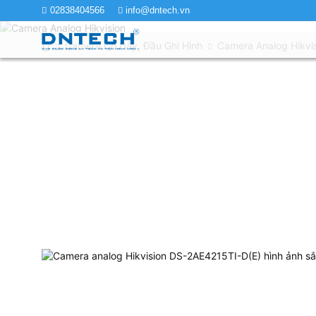
02838404566
info@dntech.vn
Camera Có Dây, Đầu Ghi Hình
Camera Analog Hikvi