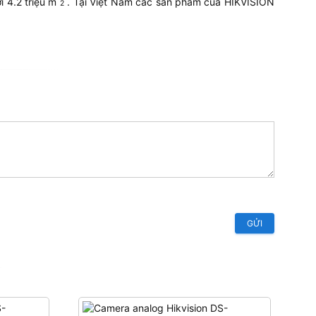
i 4.2 triệu m
. Tại Việt Nam các sản phẩm của HIKVISION
2
GỬI