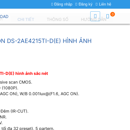
Đăng nhập
Đăng ký
Liên hệ
0
OAD
ét
CHI TIẾT
THÔNG SỐ
HƯỚNG DẪN
N DS-2AE4215TI-D(E) HÌNH ẢNH
I-D(E) hình ảnh sắc nét
essive scan CMOS.
 (1080P).
6,AGC ON), W/B 0.001lux@(F1.6, AGC ON).
 Đêm (IR-CUT).
DNR.
V.
tối đa 32 preset), 5 partern.