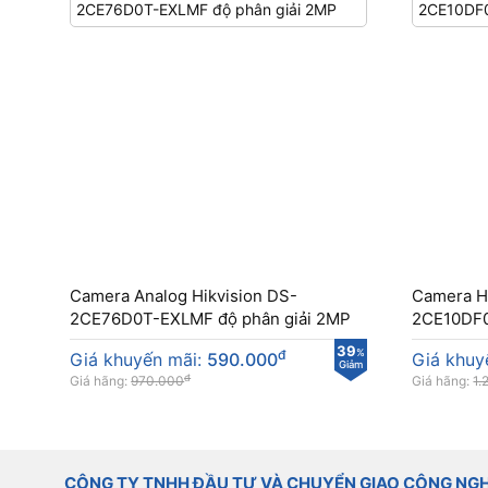
Camera Analog Hikvision DS-
Camera H
2CE76D0T-EXLMF độ phân giải 2MP
2CE10DF0
39
đ
%
Giá khuyến mãi:
590.000
Giá khuy
Giảm
đ
Giá hãng:
970.000
Giá hãng:
1.
CÔNG TY TNHH ĐẦU TƯ VÀ CHUYỂN GIAO CÔNG NG