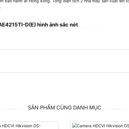
 bảo hành at Hong kong. Tổng diện tích 2 nhà máy sản xuất lên tớ
.
AE4215TI-D(E) hình ảnh sắc nét
SẢN PHẨM CÙNG DANH MỤC