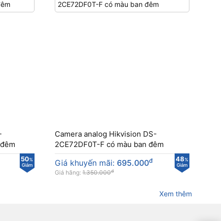
-
Camera analog Hikvision DS-
 đêm
2CE72DF0T-F có màu ban đêm
50
48
%
đ
%
Giá khuyến mãi:
695.000
Giảm
Giảm
đ
Giá hãng:
1.350.000
Xem thêm