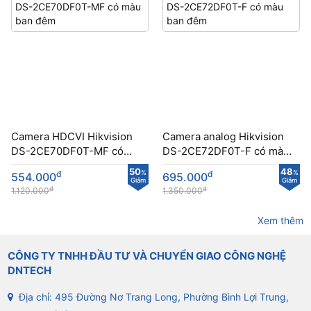
Camera HDCVI Hikvision
Camera analog Hikvision
DS-2CE70DF0T-MF có
DS-2CE72DF0T-F có màu
màu ban đêm
ban đêm
50
48
đ
%
đ
%
554.000
695.000
Giảm
Giảm
đ
đ
1.120.000
1.350.000
Xem thêm
CÔNG TY TNHH ĐẦU TƯ VÀ CHUYỂN GIAO CÔNG NGHỆ
DNTECH
Địa chỉ: 495 Đường Nơ Trang Long, Phường Bình Lợi Trung,