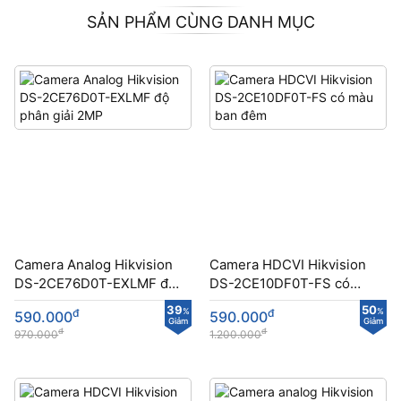
SẢN PHẨM CÙNG DANH MỤC
Camera Analog Hikvision
Camera HDCVI Hikvision
DS-2CE76D0T-EXLMF độ
DS-2CE10DF0T-FS có
phân giải 2MP
màu ban đêm
39
50
đ
%
đ
%
590.000
590.000
Giảm
Giảm
đ
đ
970.000
1.200.000