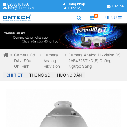
Đăng nhập
02838404566
Liên hệ
info@dntech.vn
Đăng ký
0
MENU
Camera Có
Camera
Camera Analog Hikvision DS-
Dây, Đầu
Analog
2AE4225TI-D(E) Chống
Ghi Hình
Hikvision
Ngược Sáng
CHI TIẾT
THÔNG SỐ
HƯỚNG DẪN