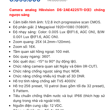
14.000.000
Camera analog Hikvision DS-2AE4225TI-D(E) chống
ngược sáng
Cảm biến hình ảnh: 1/2.8 inch progressive scan CMOS.
Độ phân giải: 2 Megapixel 1920x1080 (1080P).
Độ nhạy sáng: Color: 0.005 Lux @(F1.6, AGC ON), B/W:
0.001 Lux @(F1.6, AGC ON).
Zoom quang: 25X (4.2mm~120mm).
Zoom số: 16X.
Tầm quan sát hồng ngoại: 100 mét.
Góc quay ngang: 360°.
Góc quét dọc: -15° to 90° (tự động lật).
Chức năng camera quan sát Ngày và Đêm (IR-CUT).
Chức năng chống ngược sáng thực WDR.
Chức năng chống nhiễu kỹ thuật số 3D DNR.
Hỗ trợ tính năng chống sét TVS 4000V.
Hỗ trợ 256 preset, 10 patrol (bao gồm tối đa 32 preset),
5 Pattern.
Tiêu chuẩn chống thấm nước và bụi: IP66 (thích hợp sử
dụng trong nhà và ngoài trời).
Nguồn điện cung cấp: 12 VDC.