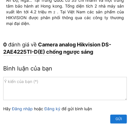
Ấn Độ, Nga… Tại Trung Quốc có 35 chi nhánh và một trung
tâm bảo hành at Hong kong. Tổng diện tích 2 nhà máy sản
xuất lên tới 4.2 triệu m
. Tại Việt Nam các sản phẩm của
2
HIKVISION được phân phối thông qua các công ty thương
mại đại diện.
0
đánh giá về
Camera analog Hikvision DS-
2AE4225TI-D(E) chống ngược sáng
Bình luận của bạn
Hãy
Đăng nhập
hoặc
Đăng ký
để gửi bình luận
GỬI