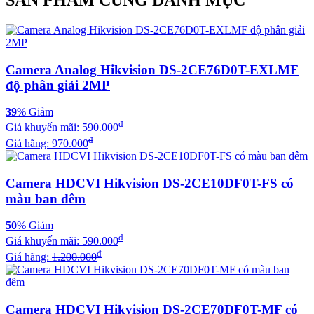
SẢN PHẨM CÙNG DANH MỤC
Camera Analog Hikvision DS-2CE76D0T-EXLMF
độ phân giải 2MP
39
% Giảm
đ
Giá khuyến mãi:
590.000
đ
Giá hãng:
970.000
Camera HDCVI Hikvision DS-2CE10DF0T-FS có
màu ban đêm
50
% Giảm
đ
Giá khuyến mãi:
590.000
đ
Giá hãng:
1.200.000
Camera HDCVI Hikvision DS-2CE70DF0T-MF có