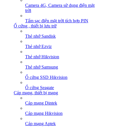
Camera 4G, Camera sử dụng điện mặt
trời
Tấm sạc điện mặt trời tích hợp PIN
Ổ cứng , thiết bị lưu trữ
Thẻ nhớ Sandisk
Thẻ nhớ Ezviz
Thẻ nhớ Hikvision
Thẻ nhớ Samsung
Ổ cứng SSD Hikvision
Ổ cứng Seagate
Cáp mạng, thiết bị mạng
Cáp mạng Dintek
Cáp mạng Hikvision
Cáp mạng Aptek