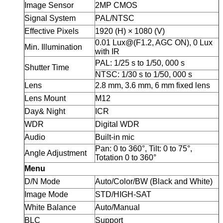
Image Sensor
2MP CMOS
Signal System
PAL/NTSC
Effective Pixels
1920 (H) × 1080 (V)
0.01 Lux@(F1.2, AGC ON), 0 Lux
Min. Illumination
with IR
PAL: 1/25 s to 1/50, 000 s
Shutter Time
NTSC: 1/30 s to 1/50, 000 s
Lens
2.8 mm, 3.6 mm, 6 mm fixed lens
Lens Mount
M12
Day& Night
ICR
WDR
Digital WDR
Audio
Built-in mic
Pan: 0 to 360°, Tilt: 0 to 75°,
Angle Adjustment
Totation 0 to 360°
Menu
D/N Mode
Auto/Color/BW (Black and White)
Image Mode
STD/HIGH-SAT
White Balance
Auto/Manual
BLC
Support