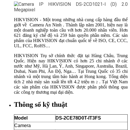
HIKVISION - Một trong những nhà cung cấp hàng đầu thế
giới về
Camera An Ninh
. Thành lập năm 2001, hiện nay là
một doanh nghiệp toàn cầu với hơn 20.000 nhân viên. Hơn
621 đăng ký chế độ và 259 bản quyền phần mềm. Các sản
phẩm của HIKVISION đạt chuẩn quốc tế về ISO, CE, CCC,
UL, FCC, RoHS…
HIKVISION Trụ sở chính thức đặt tại Hàng Châu, Trung
Quốc. Hiện nay HIKVISION có hơn 25 chi nhánh ở các
nước như Mỹ, Hà Lan, Ý, Anh, Singapore, Australia, Brazil,
Dubai, Nam Phi, Ấn Độ, Nga… Tại Trung Quốc có 35 chi
nhánh và một trung tâm bảo hành at Hong kong. Tổng diện
tích 2 nhà máy sản xuất lên tới 4.2 triệu m
. Tại Việt Nam
2
các sản phẩm của HIKVISION được phân phối thông qua
các công ty thương mại đại diện.
Thông số kỹ thuật
Model
DS-2CE78D0T-IT3FS
Camera