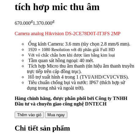
tích hơp mic thu âm
đ
đ
670.000
1.370.000
Camera analog Hikvision DS-2CE78D0T-IT3FS 2MP
Ống kính Camera: 3.6 mm (tùy chọn 2.8 mm/6 mm).
1920 × 1080 Resolution với độ phân giải Full HD
Với vỏ chắc chắn hơn khi được làm bằng kim loại
Tầm quan sát hồng ngoại: 40 mét.
Tích hợp Micro thu âm thanh (tín hiệu âm thanh truyền
trực tiếp trên cáp đồng trục).
Hỗ trợ xuất hình 4 trong 1 (TVI/AHD/CVI/CVBS).
Tiêu chuẩn chống bụi và nước: IP67 (thích hợp sử
dụng trong nhà và ngoài trời).
Hàng chính hãng, được phân phối bởi Công ty TNHH
Đầu tư và chuyển giao công nghệ DNTECH
Thêm vào giỏ
Mua ngay
Chi tiết sản phẩm