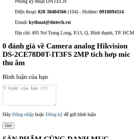
Phòng kỹ thuật DNTECH
Điện thoại:
028 38404566
(104) - Hotline:
0918894114
Email:
kythuat@dntech.vn
Địa chỉ: 495 Nơ Trang Long, P.13, Q. Bình thạnh, TP. HCM
0
đánh giá về
Camera analog Hikvision
DS-2CE78D0T-IT3FS 2MP tích hơp mic
thu âm
Bình luận của bạn
Hãy
Đăng nhập
hoặc
Đăng ký
để gửi bình luận
Gửi