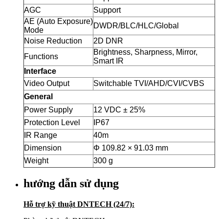
AGC
Support
AE (Auto Exposure)
DWDR/BLC/HLC/Global
Mode
Noise Reduction
2D DNR
Brightness, Sharpness, Mirror,
Functions
Smart IR
Interface
Video Output
Switchable TVI/AHD/CVI/CVBS
General
Power Supply
12 VDC ± 25%
Protection Level
IP67
IR Range
40m
Dimension
Φ 109.82 × 91.03 mm
Weight
300 g
hướng dẫn sử dụng
Hỗ trợ kỹ thuật DNTECH (24/7):