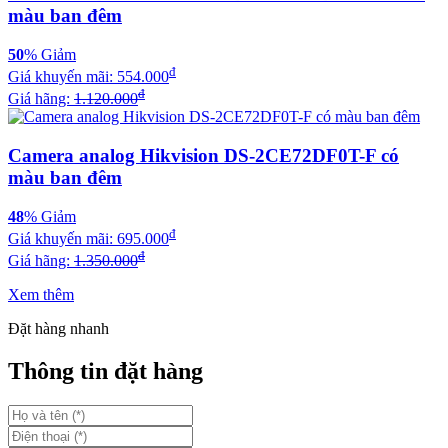
màu ban đêm
50
% Giảm
đ
Giá khuyến mãi:
554.000
đ
Giá hãng:
1.120.000
Camera analog Hikvision DS-2CE72DF0T-F có
màu ban đêm
48
% Giảm
đ
Giá khuyến mãi:
695.000
đ
Giá hãng:
1.350.000
Xem thêm
Đặt hàng nhanh
Thông tin đặt hàng