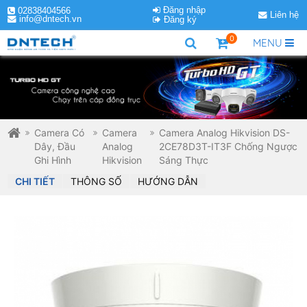
Đăng nhập
02838404566
Liên hệ
info@dntech.vn
Đăng ký
0
MENU
Camera Có
Camera
Camera Analog Hikvision DS-
Dây, Đầu
Analog
2CE78D3T-IT3F Chống Ngược
Ghi Hình
Hikvision
Sáng Thực
CHI TIẾT
THÔNG SỐ
HƯỚNG DẪN