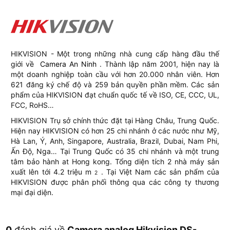
HIKVISION - Một trong những nhà cung cấp hàng đầu thế
giới về
Camera An Ninh
. Thành lập năm 2001, hiện nay là
một doanh nghiệp toàn cầu với hơn 20.000 nhân viên. Hơn
621 đăng ký chế độ và 259 bản quyền phần mềm. Các sản
phẩm của HIKVISION đạt chuẩn quốc tế về ISO, CE, CCC, UL,
FCC, RoHS…
HIKVISION Trụ sở chính thức đặt tại Hàng Châu, Trung Quốc.
Hiện nay HIKVISION có hơn 25 chi nhánh ở các nước như Mỹ,
Hà Lan, Ý, Anh, Singapore, Australia, Brazil, Dubai, Nam Phi,
Ấn Độ, Nga… Tại Trung Quốc có 35 chi nhánh và một trung
tâm bảo hành at Hong kong. Tổng diện tích 2 nhà máy sản
xuất lên tới 4.2 triệu m
. Tại Việt Nam các sản phẩm của
2
HIKVISION được phân phối thông qua các công ty thương
mại đại diện.
0
đánh giá về
Camera analog Hikvision DS-