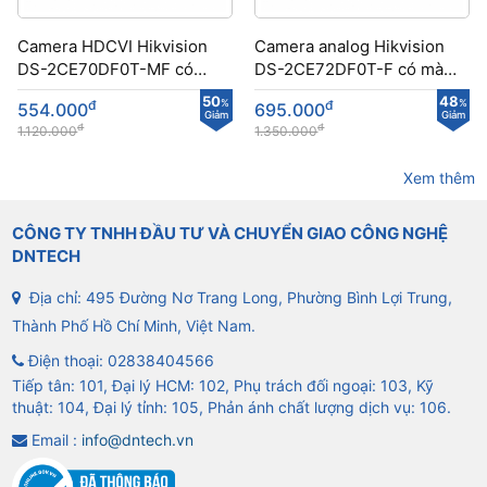
Camera HDCVI Hikvision
Camera analog Hikvision
DS-2CE70DF0T-MF có
DS-2CE72DF0T-F có màu
màu ban đêm
ban đêm
50
48
đ
%
đ
%
554.000
695.000
Giảm
Giảm
đ
đ
1.120.000
1.350.000
Xem thêm
CÔNG TY TNHH ĐẦU TƯ VÀ CHUYỂN GIAO CÔNG NGHỆ
DNTECH
Địa chỉ: 495 Đường Nơ Trang Long, Phường Bình Lợi Trung,
Thành Phố Hồ Chí Minh, Việt Nam.
Điện thoại:
02838404566
Tiếp tân: 101, Đại lý HCM: 102, Phụ trách đối ngoại: 103, Kỹ
thuật: 104, Đại lý tỉnh: 105, Phản ánh chất lượng dịch vụ: 106.
Email :
info@dntech.vn