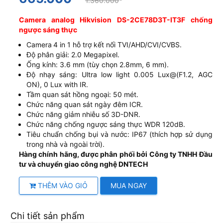
1.360.000
Camera analog Hikvision DS-2CE78D3T-IT3F chống
ngược sáng thực
Camera
4 in 1 hỗ trợ kết nối TVI/AHD/CVI/CVBS.
Độ phân giải: 2.0 Megapixel.
Ống kính: 3.6 mm (tùy chọn 2.8mm, 6 mm).
Độ nhạy sáng: Ultra low light 0.005 Lux@(F1.2, AGC
ON), 0 Lux with IR.
Tầm quan sát hồng ngoại: 50 mét.
Chức năng quan sát ngày đêm ICR.
Chức năng giảm nhiễu số 3D-DNR.
Chức năng chống ngược sáng thực WDR 120dB.
Tiêu chuẩn chống bụi và nước: IP67 (thích hợp sử dụng
trong nhà và ngoài trời).
Hàng chính hãng, được phân phối bởi Công ty TNHH Đầu
tư và chuyển giao công nghệ DNTECH
THÊM VÀO GIỎ
MUA NGAY
Chi tiết sản phẩm