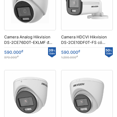
Camera Analog Hikvision
Camera HDCVI Hikvision
DS-2CE76D0T-EXLMF độ
DS-2CE10DF0T-FS có
phân giải 2MP
màu ban đêm
39
50
đ
%
đ
%
590.000
590.000
Giảm
Giảm
đ
đ
970.000
1.200.000