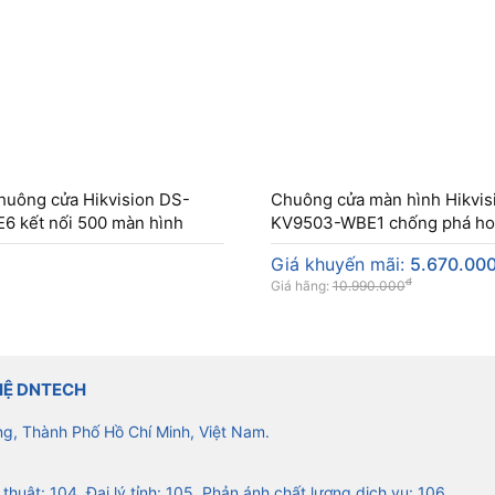
huông cửa Hikvision DS-
Chuông cửa màn hình Hikvis
6 kết nối 500 màn hình
KV9503-WBE1 chống phá ho
Giá khuyến mãi:
5.670.00
đ
Giá hãng:
10.990.000
HỆ DNTECH
ng, Thành Phố Hồ Chí Minh, Việt Nam.
 thuật: 104, Đại lý tỉnh: 105, Phản ánh chất lượng dịch vụ: 106.