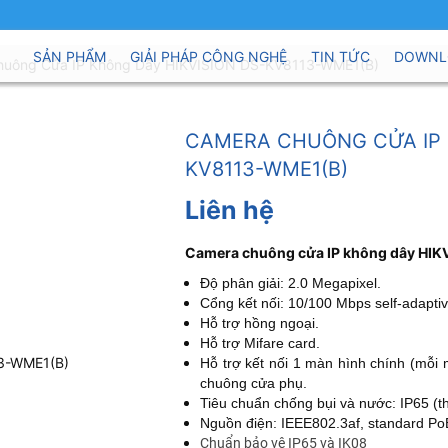
SẢN PHẨM
GIẢI PHÁP CÔNG NGHỆ
TIN TỨC
DOWNL
huông Cửa IP Không Dây HIKVISION DS-KV8113-WME1(B)
CAMERA CHUÔNG CỬA IP 
KV8113-WME1(B)
Liên hệ
Camera chuông cửa IP không dây HI
Độ phân giải: 2.0 Megapixel.
Cổng kết nối: 10/100 Mbps self-adaptiv
Hỗ trợ hồng ngoại.
Hỗ trợ Mifare card.
Hỗ trợ kết nối 1 màn hình chính (mỗi
chuông cửa phụ.
Tiêu chuẩn chống bụi và nước: IP65 (th
Nguồn điện: IEEE802.3af, standard Po
Chuẩn bảo vệ IP65 và IK08