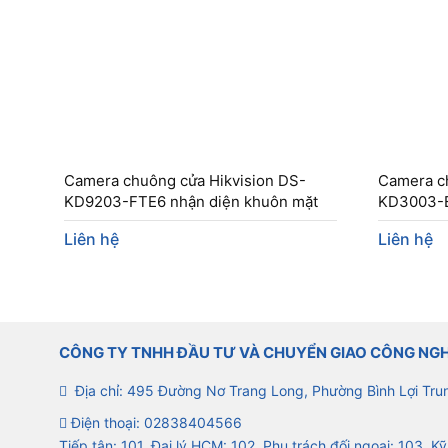
Camera chuông cửa Hikvision DS-
Camera c
KD9203-FTE6 nhận diện khuôn mặt
KD3003-E
Liên hệ
Liên hệ
CÔNG TY TNHH ĐẦU TƯ VÀ CHUYỂN GIAO CÔNG NG
Địa chỉ: 495 Đường Nơ Trang Long, Phường Bình Lợi Tru
Điện thoại:
02838404566
Tiếp tân: 101, Đại lý HCM: 102, Phụ trách đối ngoại: 103, Kỹ