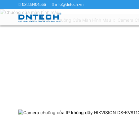
02838404566
info@dntech.vn
Sản Phẩm
Chuông Cửa Màn Hình Màu
Camera C