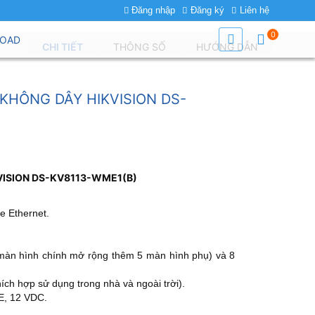
Đăng nhập
Đăng ký
Liên hệ
0
OAD
CHI TIẾT
THÔNG SỐ
HƯỚNG DẪN
KHÔNG DÂY HIKVISION DS-
KVISION DS-KV8113-WME1(B)
e Ethernet.
 màn hình chính mở rộng thêm 5 màn hình phụ) và 8
ích hợp sử dụng trong nhà và ngoài trời).
E, 12 VDC.