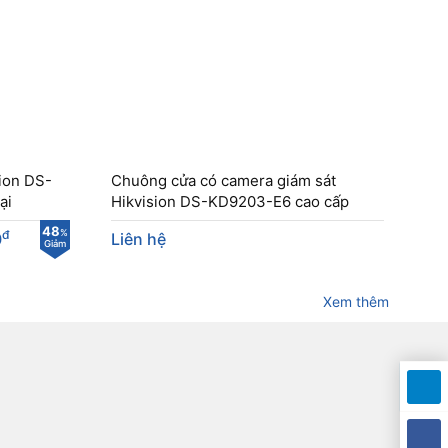
ion DS-
Chuông cửa có camera giám sát
ại
Hikvision DS-KD9203-E6 cao cấp
48
đ
%
0
Liên hệ
Giảm
Xem thêm