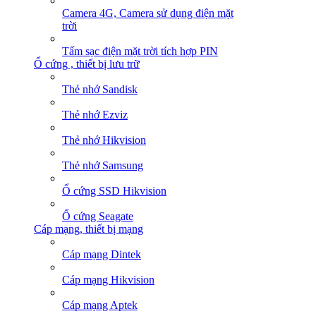
Camera 4G, Camera sử dụng điện mặt
trời
Tấm sạc điện mặt trời tích hợp PIN
Ổ cứng , thiết bị lưu trữ
Thẻ nhớ Sandisk
Thẻ nhớ Ezviz
Thẻ nhớ Hikvision
Thẻ nhớ Samsung
Ổ cứng SSD Hikvision
Ổ cứng Seagate
Cáp mạng, thiết bị mạng
Cáp mạng Dintek
Cáp mạng Hikvision
Cáp mạng Aptek