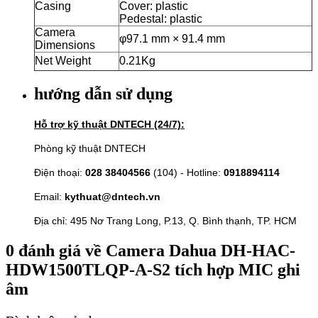
Casing
Cover: plastic
Pedestal: plastic
Camera
φ97.1 mm × 91.4 mm
Dimensions
Net Weight
0.21Kg
hướng dẫn sử dụng
Hỗ trợ kỹ thuật DNTECH (24/7):
Phòng kỹ thuật DNTECH
Điện thoại:
028 38404566
(104) - Hotline:
0918894114
Email:
kythuat@dntech.vn
Địa chỉ: 495 Nơ Trang Long, P.13, Q. Bình thạnh, TP. HCM
0
đánh giá về
Camera Dahua DH-HAC-
HDW1500TLQP-A-S2 tích hợp MIC ghi
âm