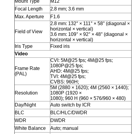
Mount Type
M12
Focal Length
2.8 mm; 3.6 mm
Max. Aperture
F1.6
2.8 mm: 132° × 111° × 58° (diagonal ×
horizontal × vertical)
Field of View
3.6 mm: 109° × 92° × 48° (diagonal ×
horizontal × vertical)
Iris Type
Fixed iris
Video
CVI: 5M@25 fps; 4M@25 fps;
1080P@25 fps;
Frame Rate
AHD: 4M@25 fps;
(PAL)
TVI: 4M@25 fps;
CVBS: 960H;
5M (2880 × 1620); 4M (2560 × 1440);
Resolution
1080P (1920 ×
1080); 960 H (960 × 576/960 × 480)
Day/Night
Auto switch by ICR
BLC
BLC/HLC/DWDR
WDR
DWDR
White Balance
Auto; manual