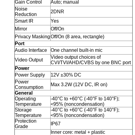
Gain Control
Auto; manual
Noise
2DNR
Reduction
Smart IR
Yes
Mirror
Off/On
Privacy Masking
Off/On (8 area, rectangle)
Port
Audio Interface
One channel built-in mic
Video output choices of
Video Output
CVI/TVI/AHD/CVBS by one BNC port
Power
Power Supply
12V ±30% DC
Power
Max 3.2W (12V DC, IR on)
Consumption
General
Operating
-40°C to +60°C (-40°F to 140°F);
Temperature
<95% (noncondensation)
Storage
-40°C to +60°C (-40°F to 140°F);
Temperature
<95% (noncondensation)
Protection
IP67
Grade
Inner core: metal + plastic