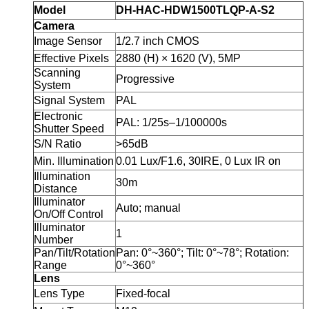
Model
DH-HAC-HDW1500TLQP-A-S2
Camera
Image Sensor
1/2.7 inch CMOS
Effective Pixels
2880 (H) × 1620 (V), 5MP
Scanning
Progressive
System
Signal System
PAL
Electronic
PAL: 1/25s–1/100000s
Shutter Speed
S/N Ratio
>65dB
Min. Illumination
0.01 Lux/F1.6, 30IRE, 0 Lux IR on
Illumination
30m
Distance
Illuminator
Auto; manual
On/Off Control
Illuminator
1
Number
Pan/Tilt/Rotation
Pan: 0°~360°; Tilt: 0°~78°; Rotation:
Range
0°~360°
Lens
Lens Type
Fixed-focal