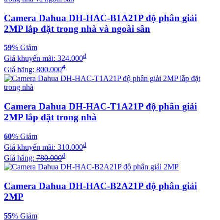
Camera Dahua DH-HAC-B1A21P​​ độ phân giải
2MP lắp đặt trong nhà và ngoài sân
59
% Giảm
đ
Giá khuyến mãi:
324.000
đ
Giá hãng:
800.000
Camera Dahua DH-HAC-T1A21P​​ độ phân giải
2MP lắp đặt trong nhà
60
% Giảm
đ
Giá khuyến mãi:
310.000
đ
Giá hãng:
780.000
Camera Dahua DH-HAC-B2A21P​ độ phân giải
2MP
55
% Giảm