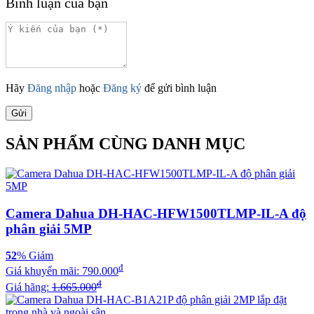
Bình luận của bạn
Hãy
Đăng nhập
hoặc
Đăng ký
để gửi bình luận
Gửi
SẢN PHẨM CÙNG DANH MỤC
Camera Dahua DH-HAC-HFW1500TLMP-IL-A độ
phân giải 5MP
52
% Giảm
đ
Giá khuyến mãi:
790.000
đ
Giá hãng:
1.665.000