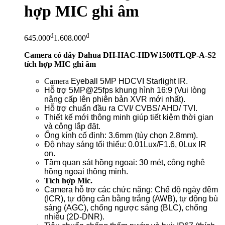
hợp MIC ghi âm
đ
đ
645.000
1.608.000
Camera có dây Dahua DH-HAC-HDW1500TLQP-A-S2
tích hợp MIC ghi âm
Camera
Eyeball 5MP HDCVI Starlight IR.
Hỗ trợ 5MP@25fps khung hình 16:9 (Vui lòng
nâng cấp lên phiên bản XVR mới nhất).
Hỗ trợ chuẩn đầu ra CVI/ CVBS/ AHD/ TVI.
Thiết kế mới thông minh giúp tiết kiệm thời gian
và công lắp đặt.
Ống kính cố định: 3.6mm (tùy chọn 2.8mm).
Độ nhạy sáng tối thiểu: 0.01Lux/F1.6, 0Lux IR
on.
Tầm quan sát hồng ngoại: 30 mét, công nghệ
hồng ngoại thông minh.
Tích hợp Mic.
Camera hỗ trợ các chức năng: Chế độ ngày đêm
(ICR), tự động cân bằng trắng (AWB), tự động bù
sáng (AGC), chống ngược sáng (BLC), chống
nhiễu (2D-DNR).