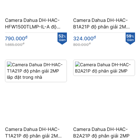
Camera Dahua DH-HAC-
Camera Dahua DH-HAC-
HFW1500TLMP-IL-A độ
B1A21P​​ độ phân giải 2MP
phân giải 5MP
lắp đặt trong nhà và ngoài
52
59
đ
%
đ
%
790.000
324.000
sân
Giảm
Giảm
đ
đ
1.665.000
800.000
Camera Dahua DH-HAC-
Camera Dahua DH-HAC-
T1A21P​​ độ phân giải 2MP
B2A21P​ độ phân giải 2MP