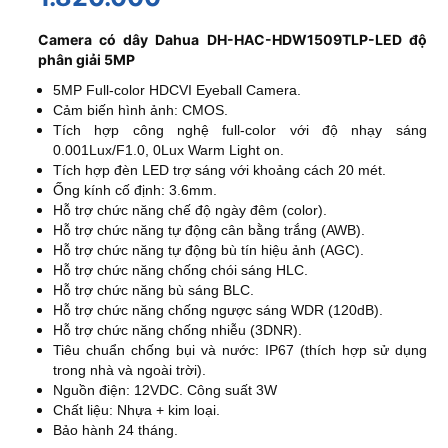
Camera có dây Dahua DH-HAC-HDW1509TLP-LED độ
phân giải 5MP
5MP Full-color HDCVI Eyeball Camera.
Cảm biến hình ảnh: CMOS.
Tích hợp công nghệ full-color với độ nhạy sáng
0.001Lux/F1.0, 0Lux Warm Light on.
Tích hợp đèn LED trợ sáng với khoảng cách 20 mét.
Ống kính cố định: 3.6mm.
Hỗ trợ chức năng chế độ ngày đêm (color).
Hỗ trợ chức năng tự động cân bằng trắng (AWB).
Hỗ trợ chức năng tự động bù tín hiệu ảnh (AGC).
Hỗ trợ chức năng chống chói sáng HLC.
Hỗ trợ chức năng bù sáng BLC.
Hỗ trợ chức năng chống ngược sáng WDR (120dB).
Hỗ trợ chức năng chống nhiễu (3DNR).
Tiêu chuẩn chống bụi và nước: IP67 (thích hợp sử dụng
trong nhà và ngoài trời).
Nguồn điện: 12VDC. Công suất 3W
Chất liệu: Nhựa + kim loại.
Bảo hành 24 tháng.