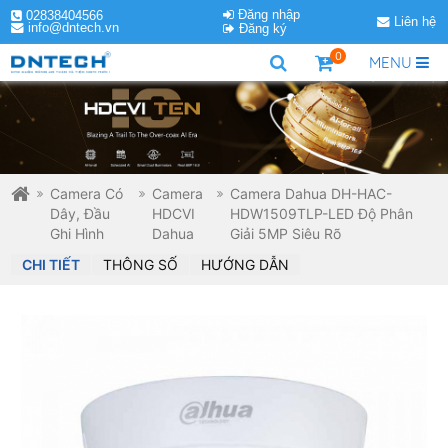
Đăng nhập
02838404566
Liên hệ
info@dntech.vn
Đăng ký
0
MENU
Camera Có
Camera
Camera Dahua DH-HAC-
Dây, Đầu
HDCVI
HDW1509TLP-LED Độ Phân
Ghi Hình
Dahua
Giải 5MP Siêu Rõ
CHI TIẾT
THÔNG SỐ
HƯỚNG DẪN