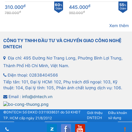
lắp đặt trong nhà
60
55
đ
%
đ
%
310.000
445.000
Giảm
Giảm
đ
đ
780.000
992.000
Xem thêm
CÔNG TY TNHH ĐẦU TƯ VÀ CHUYỂN GIAO CÔNG NGHỆ
DNTECH
Địa chỉ: 495 Đường Nơ Trang Long, Phường Bình Lợi Trung,
Thành Phố Hồ Chí Minh, Việt Nam.
Điện thoại:
02838404566
Tiếp tân: 101, Đại lý HCM: 102, Phụ trách đối ngoại: 103, Kỹ
thuật: 104, Đại lý tỉnh: 105, Phản ánh chất lượng dịch vụ: 106.
Email :
info@dntech.vn
©DNTECH Số ĐKKD 0311938631 do Sở KHĐT
Giới thiệu
Điều khoản
DNTECH
sử dụng
TP. HCM cấp ngày 21/8/2012