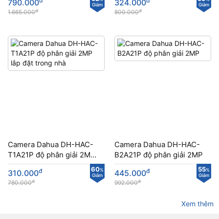
đ
đ
790.000
324.000
sân
Giảm
Giảm
đ
đ
1.665.000
800.000
Camera Dahua DH-HAC-
Camera Dahua DH-HAC-
T1A21P​​ độ phân giải 2MP
B2A21P​ độ phân giải 2MP
lắp đặt trong nhà
60
55
đ
%
đ
%
310.000
445.000
Giảm
Giảm
đ
đ
780.000
992.000
Xem thêm