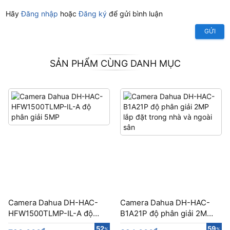
Hãy
Đăng nhập
hoặc
Đăng ký
để gửi bình luận
GỬI
SẢN PHẨM CÙNG DANH MỤC
Camera Dahua DH-HAC-
Camera Dahua DH-HAC-
HFW1500TLMP-IL-A độ
B1A21P​​ độ phân giải 2MP
phân giải 5MP
lắp đặt trong nhà và ngoài
52
59
%
%