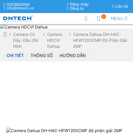
Đăng nhập
02838404566
Liên hệ
info@dntech.vn
Đăng ký
0
MENU
Camera Có
Camera
Camera Dahua DH-HAC-
Dây, Đầu Ghi
HDCVI
HFW1200CMP Độ Phân Giải
Hình
Dahua
2MP
CHI TIẾT
THÔNG SỐ
HƯỚNG DẪN