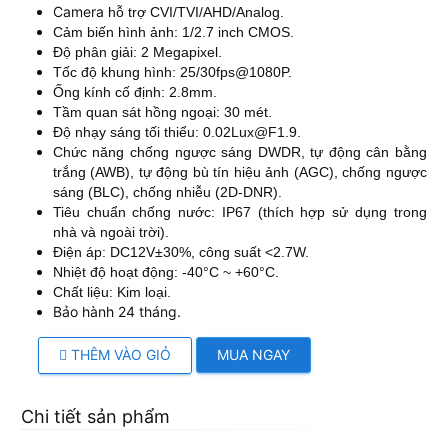
Camera
hỗ trợ CVI/TVI/AHD/Analog.
Cảm biến hình ảnh: 1/2.7 inch CMOS.
Độ phân giải: 2 Megapixel.
Tốc độ khung hình: 25/30fps@1080P.
Ống kính cố định: 2.8mm.
Tầm quan sát hồng ngoại: 30 mét.
Độ nhạy sáng tối thiểu: 0.02Lux@F1.9.
Chức năng chống ngược sáng DWDR, tự động cân bằng
trắng (AWB), tự động bù tín hiệu ảnh (AGC), chống ngược
sáng (BLC), chống nhiễu (2D-DNR).
Tiêu chuẩn chống nước: IP67 (thích hợp sử dụng trong
nhà và ngoài trời).
Điện áp: DC12V±30%, công suất <2.7W.
Nhiệt độ hoạt động: -40°C ~ +60°C.
Chất liệu: Kim loại.
Bảo hành 24 tháng.
THÊM VÀO GIỎ
MUA NGAY
Chi tiết sản phẩm