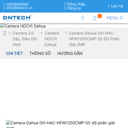
Đăng nhập
02838404566
Liên hệ
info@dntech.vn
Đăng ký
0
MENU
Camera Có
Camera
Camera Dahua DH-HAC-
Dây, Đầu Ghi
HDCVI
HFW1200CMP-S5 Độ Phân
Hình
Dahua
Giải 2MP
CHI TIẾT
THÔNG SỐ
HƯỚNG DẪN