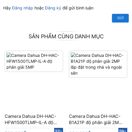
Hãy
Đăng nhập
hoặc
Đăng ký
để gửi bình luận
GỬI
SẢN PHẨM CÙNG DANH MỤC
Camera Dahua DH-HAC-
Camera Dahua DH-HAC-
HFW1500TLMP-IL-A độ
B1A21P​​ độ phân giải 2MP
phân giải 5MP
lắp đặt trong nhà và ngoài
52
59
%
%