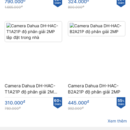
đ
đ
790.000
324.000
sân
Giảm
Giảm
đ
đ
1.665.000
800.000
Camera Dahua DH-HAC-
Camera Dahua DH-HAC-
T1A21P​​ độ phân giải 2MP
B2A21P​ độ phân giải 2MP
lắp đặt trong nhà
60
55
đ
%
đ
%
310.000
445.000
Giảm
Giảm
đ
đ
780.000
992.000
Xem thêm