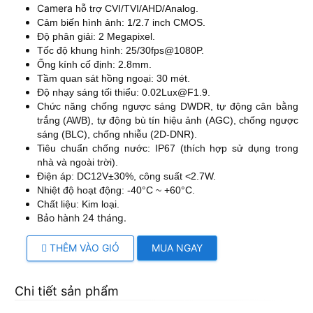
Camera
hỗ trợ CVI/TVI/AHD/Analog.
Cảm biến hình ảnh: 1/2.7 inch CMOS.
Độ phân giải: 2 Megapixel.
Tốc độ khung hình: 25/30fps@1080P.
Ống kính cố định: 2.8mm.
Tầm quan sát hồng ngoại: 30 mét.
Độ nhạy sáng tối thiểu: 0.02Lux@F1.9.
Chức năng chống ngược sáng DWDR, tự động cân bằng
trắng (AWB), tự động bù tín hiệu ảnh (AGC), chống ngược
sáng (BLC), chống nhiễu (2D-DNR).
Tiêu chuẩn chống nước: IP67 (thích hợp sử dụng trong
nhà và ngoài trời).
Điện áp: DC12V±30%, công suất <2.7W.
Nhiệt độ hoạt động: -40°C ~ +60°C.
Chất liệu: Kim loại.
Bảo hành 24 tháng.
THÊM VÀO GIỎ
MUA NGAY
Chi tiết sản phẩm