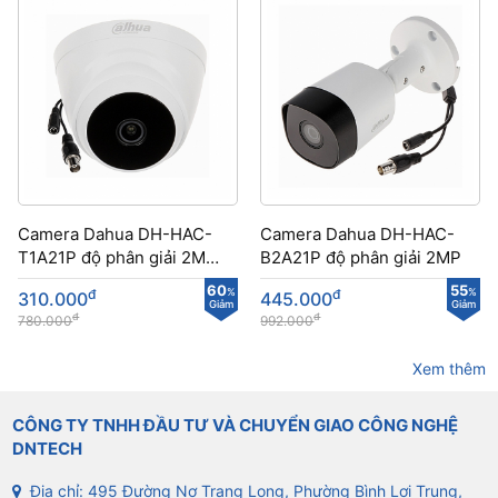
Camera Dahua DH-HAC-
Camera Dahua DH-HAC-
T1A21P​​ độ phân giải 2MP
B2A21P​ độ phân giải 2MP
lắp đặt trong nhà
60
55
đ
%
đ
%
310.000
445.000
Giảm
Giảm
đ
đ
780.000
992.000
Xem thêm
CÔNG TY TNHH ĐẦU TƯ VÀ CHUYỂN GIAO CÔNG NGHỆ
DNTECH
Địa chỉ: 495 Đường Nơ Trang Long, Phường Bình Lợi Trung,