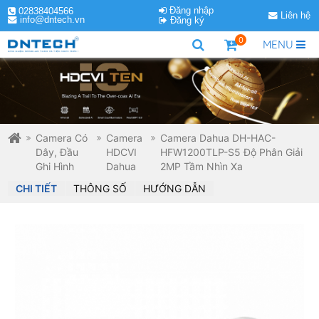
Đăng nhập
02838404566
Liên hệ
info@dntech.vn
Đăng ký
0
MENU
Camera Có
Camera
Camera Dahua DH-HAC-
Dây, Đầu
HDCVI
HFW1200TLP-S5 Độ Phân Giải
Ghi Hình
Dahua
2MP Tầm Nhìn Xa
CHI TIẾT
THÔNG SỐ
HƯỚNG DẪN