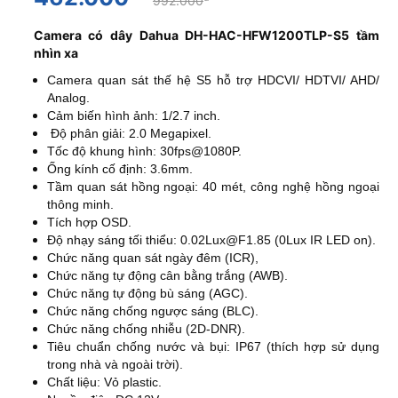
992.000
Camera có dây Dahua DH-HAC-HFW1200TLP-S5 tầm
nhìn xa
Camera quan sát thế hệ S5 hỗ trợ HDCVI/ HDTVI/ AHD/
Analog.
Cảm biến hình ảnh: 1/2.7 inch.
Độ phân giải: 2.0 Megapixel.
Tốc độ khung hình: 30fps@1080P.
Ống kính cố định: 3.6mm.
Tầm quan sát hồng ngoại: 40 mét, công nghệ hồng ngoại
thông minh.
Tích hợp OSD.
Độ nhạy sáng tối thiểu: 0.02Lux@F1.85 (0Lux IR LED on).
Chức năng quan sát ngày đêm (ICR),
Chức năng tự động cân bằng trắng (AWB).
Chức năng tự động bù sáng (AGC).
Chức năng chống ngược sáng (BLC).
Chức năng chống nhiễu (2D-DNR).
Tiêu chuẩn chống nước và bụi: IP67 (
thích hợp sử dụng
trong nhà và ngoài trời).
Chất liệu: Vỏ plastic.