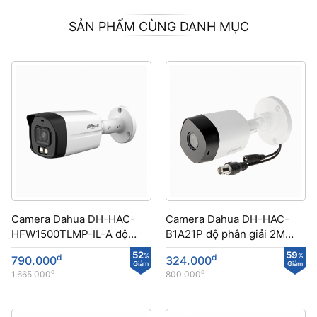
SẢN PHẨM CÙNG DANH MỤC
Camera Dahua DH-HAC-
Camera Dahua DH-HAC-
HFW1500TLMP-IL-A độ
B1A21P​​ độ phân giải 2MP
phân giải 5MP
lắp đặt trong nhà và ngoài
52
59
đ
%
đ
%
790.000
324.000
sân
Giảm
Giảm
đ
đ
1.665.000
800.000