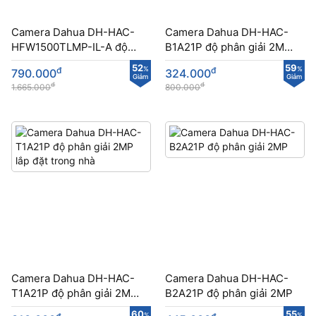
Camera Dahua DH-HAC-
Camera Dahua DH-HAC-
HFW1500TLMP-IL-A độ
B1A21P​​ độ phân giải 2MP
phân giải 5MP
lắp đặt trong nhà và ngoài
52
59
đ
%
đ
%
790.000
324.000
sân
Giảm
Giảm
đ
đ
1.665.000
800.000
Camera Dahua DH-HAC-
Camera Dahua DH-HAC-
T1A21P​​ độ phân giải 2MP
B2A21P​ độ phân giải 2MP
lắp đặt trong nhà
60
55
%
%