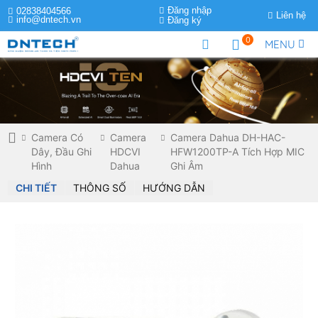
Đăng nhập
02838404566
Liên hệ
info@dntech.vn
Đăng ký
0
MENU
Camera Có
Camera
Camera Dahua DH-HAC-
Dây, Đầu Ghi
HDCVI
HFW1200TP-A Tích Hợp MIC
Hình
Dahua
Ghi Âm
CHI TIẾT
THÔNG SỐ
HƯỚNG DẪN