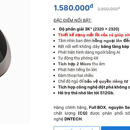
đ
1.580.000
đ
2.800.000
ĐẶC ĐIỂM NỔI BẬT:
+
Độ phân giải 3K
(2320 × 2320)
Thiết kế dạng mắt lồi của cá giúp n
Tầm nhìn ban đêm
hồng ngoại
lên đế
Kết nối wifi không dây
băng tầng kép
Phát hiện hình dáng người bằng AI
Tự động thu phóng 4X
Tích hợp 2 Micro
thu âm
Phát hiện tiếng ồn lớn
Đàm thoại hai chiều
Chế độ ngủ để
bảo vệ quyền riêng tư
Tích hợp công nghệ đột phá không c
Hỗ trợ thẻ nhớ lên tới 512Gb.
Hàng chính hãng,
Full BOX
,
nguyên Se
chất lượng
(CQ)
được phân phối bỡ
nghệ
DNTECH
.