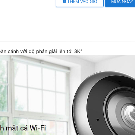
THÊM VÀO GIỎ
MUA NGAY
+
oàn cảnh với độ phân giải lên tới 3K