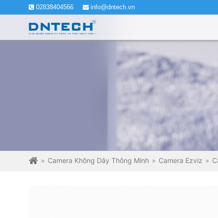
02838404566
info@dntech.vn
Camera Không Dây Thông Minh
Camera Ezviz
C