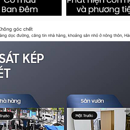
Không góc chết
hàng dọc đường, căng tin nhà hàng, khoảng sân nhỏ ở nông thôn, Hà