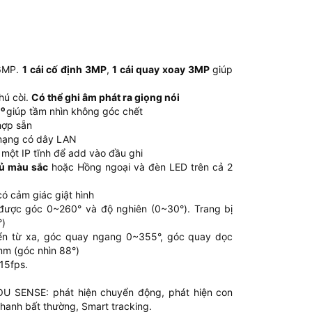
 6MP.
1 cái cố định 3MP
,
1 cái quay xoay 3MP
giúp
hú còi.
Có thể ghi âm phát ra giọng nói
o
0
giúp tầm nhìn không góc chết
 hợp sẵn
mạng có dây LAN
một IP tĩnh để add vào đầu ghi
ủ màu sắc
hoặc Hồng ngoại và đèn LED trên cả 2
 cảm giác giật hình
 được góc 0~260° và độ nghiên (0~30°). Trang bị
°)
iển từ xa, góc quay ngang 0~355°, góc quay dọc
mm (góc nhìn 88°)
15fps.
OU SENSE: phát hiện chuyển động, phát hiện con
thanh bất thường, Smart tracking.