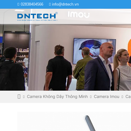
02838404566
info@dntech.vn
Camera Không Dây Thông Minh
Camera Imou
Ca