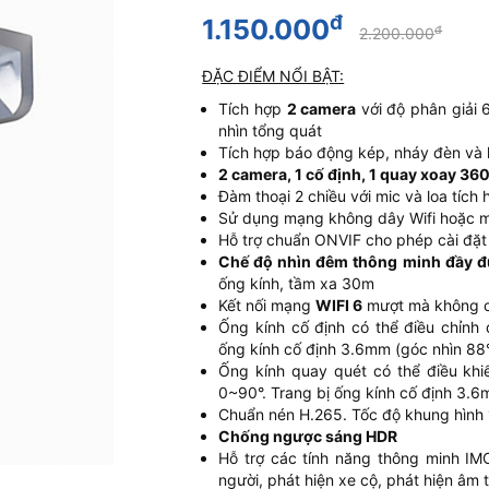
đ
1.150.000
đ
2.200.000
ĐẶC ĐIỂM NỔI BẬT:
Tích hợp
2 camera
với độ phân giải
nhìn tổng quát
Tích hợp báo động kép, nháy đèn và 
2 camera, 1 cố định, 1 quay xoay 36
Đàm thoại 2 chiều với mic và loa tích
Sử dụng mạng không dây Wifi hoặc 
Hỗ trợ chuẩn ONVIF cho phép cài đặt 
Chế độ nhìn đêm thông minh đầy đ
ống kính, tầm xa 30m
Kết nối mạng
WIFI 6
mượt mà không có
Ống kính cố định có thể điều chỉnh
ống kính cố định 3.6mm (góc nhìn 88
Ống kính quay quét có thể điều kh
0~90°. Trang bị ống kính cố định 3.6
Chuẩn nén H.265. Tốc độ khung hình 
Chống ngược sáng HDR
Hỗ trợ các tính năng thông minh IM
người, phát hiện xe cộ, phát hiện âm 