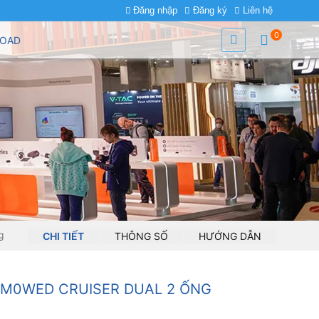
Đăng nhập
Đăng ký
Liên hệ
0
OAD
g
CHI TIẾT
THÔNG SỐ
HƯỚNG DẪN
6M0WED CRUISER DUAL 2 ỐNG