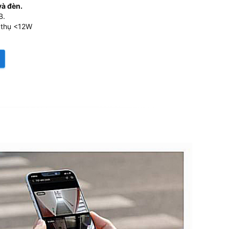
và đèn.
B.
 thụ <12W