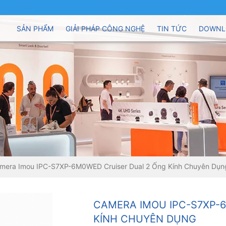
SẢN PHẨM
GIẢI PHÁP CÔNG NGHỆ
TIN TỨC
DOWNL
mera Imou IPC-S7XP-6M0WED Cruiser Dual 2 Ống Kính Chuyên Dụn
CAMERA IMOU IPC-S7XP-
KÍNH CHUYÊN DỤNG