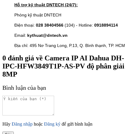
Hỗ trợ kỹ thuật DNTECH (24/7):
Phòng kỹ thuật DNTECH
Điện thoại:
028 38404566
(104) - Hotline:
0918894114
Email:
kythuat@dntech.vn
Địa chỉ: 495 Nơ Trang Long, P.13, Q. Bình thạnh, TP. HCM
0
đánh giá về
Camera IP AI Dahua DH-
IPC-HFW3849T1P-AS-PV độ phân giải
8MP
Bình luận của bạn
Hãy
Đăng nhập
hoặc
Đăng ký
để gửi bình luận