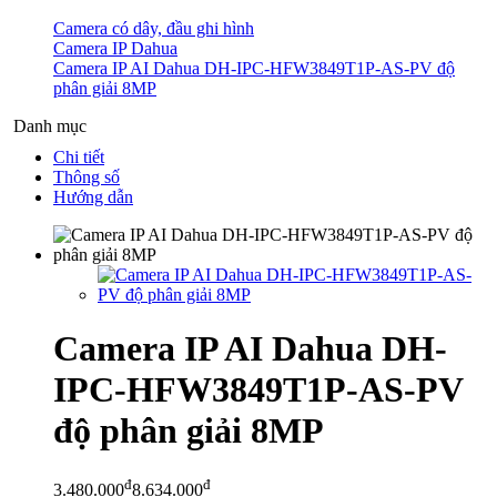
Camera có dây, đầu ghi hình
Camera IP Dahua
Camera IP AI Dahua DH-IPC-HFW3849T1P-AS-PV độ
phân giải 8MP
Danh mục
Chi tiết
Thông số
Hướng dẫn
Camera IP AI Dahua DH-
IPC-HFW3849T1P-AS-PV
độ phân giải 8MP
đ
đ
3.480.000
8.634.000