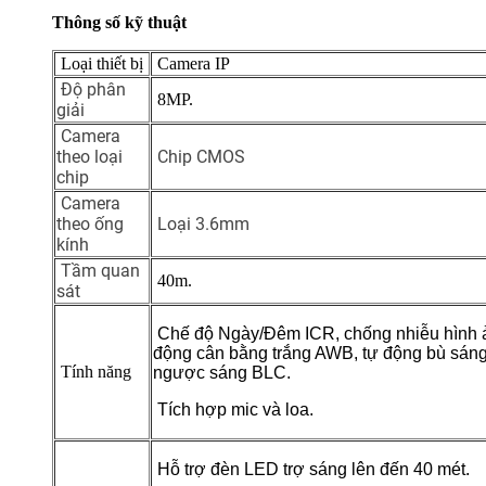
Thông số kỹ thuật
Loại thiết bị
Camera IP
Độ phân
8MP.
giải
Camera
theo loại
Chip CMOS
chip
Camera
theo ống
Loại 3.6mm
kính
Tầm quan
40m.
sát
Chế độ Ngày/Đêm ICR, chống nhiễu hình 
động cân bằng trắng AWB, tự động bù sán
Tính năng
ngược sáng BLC.
Tích hợp mic và loa.
Hỗ trợ đèn LED trợ sáng lên đến 40 mét.