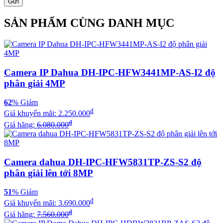
Gửi
SẢN PHẨM CÙNG DANH MỤC
Camera IP Dahua DH-IPC-HFW3441MP-AS-I2 độ
phân giải 4MP
62
% Giảm
đ
Giá khuyến mãi:
2.250.000
đ
Giá hãng:
6.080.000
Camera dahua DH-IPC-HFW5831TP-ZS-S2 độ
phân giải lên tới 8MP
51
% Giảm
đ
Giá khuyến mãi:
3.690.000
đ
Giá hãng:
7.560.000