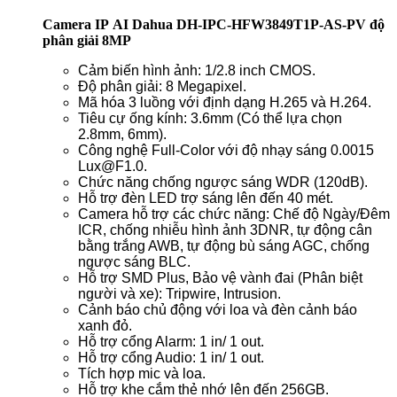
Camera IP AI Dahua DH-IPC-HFW3849T1P-AS-PV độ
phân giải 8MP
Cảm biến hình ảnh: 1/2.8 inch CMOS.
Độ phân giải: 8 Megapixel.
Mã hóa 3 luồng với định dạng H.265 và H.264.
Tiêu cự ống kính: 3.6mm (Có thể lựa chọn
2.8mm, 6mm).
Công nghệ Full-Color với độ nhạy sáng 0.0015
Lux@F1.0.
Chức năng chống ngược sáng WDR (120dB).
Hỗ trợ đèn LED trợ sáng lên đến 40 mét.
Camera hỗ trợ các chức năng: Chế độ Ngày/Đêm
ICR, chống nhiễu hình ảnh 3DNR, tự động cân
bằng trắng AWB, tự động bù sáng AGC, chống
ngược sáng BLC.
Hỗ trợ SMD Plus, Bảo vệ vành đai (Phân biệt
người và xe): Tripwire, Intrusion.
Cảnh báo chủ động với loa và đèn cảnh báo
xanh đỏ.
Hỗ trợ cổng Alarm: 1 in/ 1 out.
Hỗ trợ cổng Audio: 1 in/ 1 out.
Tích hợp mic và loa.
Hỗ trợ khe cắm thẻ nhớ lên đến 256GB.