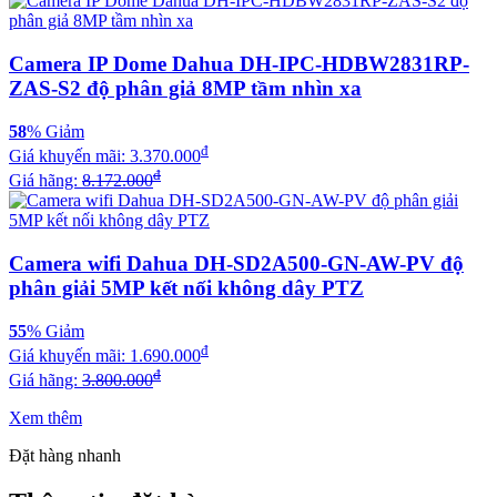
Camera IP Dome Dahua DH-IPC-HDBW2831RP-
ZAS-S2 độ phân giả 8MP tầm nhìn xa
58
% Giảm
đ
Giá khuyến mãi:
3.370.000
đ
Giá hãng:
8.172.000
Camera wifi Dahua DH-SD2A500-GN-AW-PV độ
phân giải 5MP kết nối không dây PTZ
55
% Giảm
đ
Giá khuyến mãi:
1.690.000
đ
Giá hãng:
3.800.000
Xem thêm
Đặt hàng nhanh