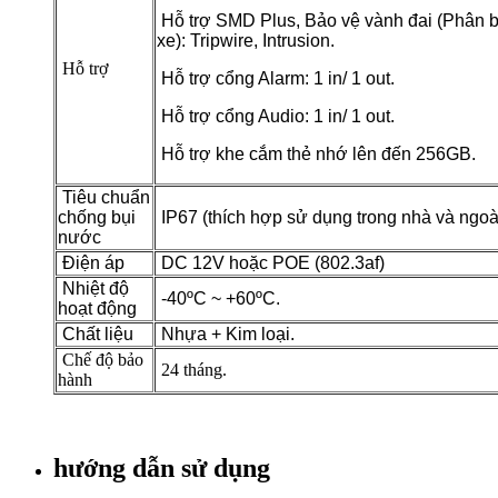
Hỗ trợ SMD Plus, Bảo vệ vành đai (Phân b
xe): Tripwire, Intrusion.
Hỗ trợ
Hỗ trợ cổng Alarm: 1 in/ 1 out.
Hỗ trợ cổng Audio: 1 in/ 1 out.
Hỗ trợ khe cắm thẻ nhớ lên đến 256GB.
Tiêu chuẩn
chống bụi
IP67 (thích hợp sử dụng trong nhà và ngoài
nước
Điện áp
DC 12V hoặc POE (802.3af)
Nhiệt độ
-40ºC ~ +60ºC.
hoạt động
Chất liệu
Nhựa + Kim loại.
Chế độ bảo
24 tháng.
hành
hướng dẫn sử dụng