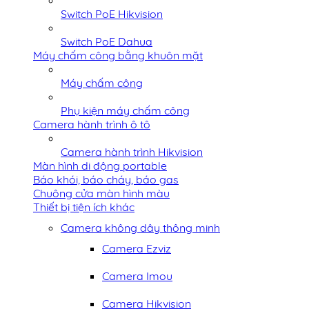
Switch PoE Hikvision
Switch PoE Dahua
Máy chấm công bằng khuôn mặt
Máy chấm công
Phụ kiện máy chấm công
Camera hành trình ô tô
Camera hành trình Hikvision
Màn hình di động portable
Báo khói, báo cháy, báo gas
Chuông cửa màn hình màu
Thiết bị tiện ích khác
Camera không dây thông minh
Camera Ezviz
Camera Imou
Camera Hikvision