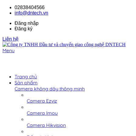
02838404566
info@dntech.vn
Đăng nhập
Đăng ký
Liên hệ
Menu
Trang chủ
Sản phẩm
Camera không dây thông minh
Camera Ezviz
Camera Imou
Camera Hikvision