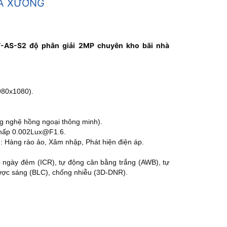
HÀ XƯỞNG
AS-S2 độ phân giải 2MP chuyên kho bãi nhà
980x1080).
g nghệ hồng ngoại thông minh).
 thấp 0.002Lux@F1.6.
: Hàng rào ảo, Xâm nhập, Phát hiện điện áp.
 ngày đêm (ICR), tự động cân bằng trắng (AWB), tự
ược sáng (BLC), chống nhiễu (3D-DNR).