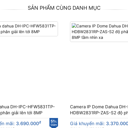
SẢN PHẨM CÙNG DANH MỤC
dahua DH-IPC-HFW5831TP-
Camera IP Dome Dahua DH-
phân giải lên tới 8MP
HDBW2831RP-ZAS-S2 độ ph
8MP tầm nhìn xa
51
đ
%
ến mãi:
3.690.000
Giá khuyến mãi:
3.370.00
Giảm