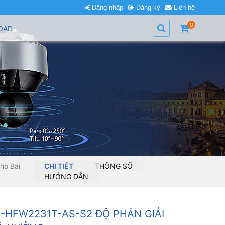
Đăng nhập
Đăng ký
Liên hệ
0
OAD
ho Bãi
CHI TIẾT
THÔNG SỐ
HƯỚNG DẪN
-HFW2231T-AS-S2 ĐỘ PHÂN GIẢI