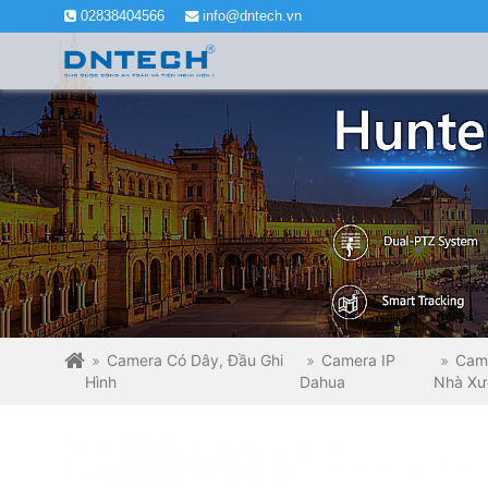
02838404566
info@dntech.vn
Camera Có Dây, Đầu Ghi
Camera IP
Cam
Hình
Dahua
Nhà Xư