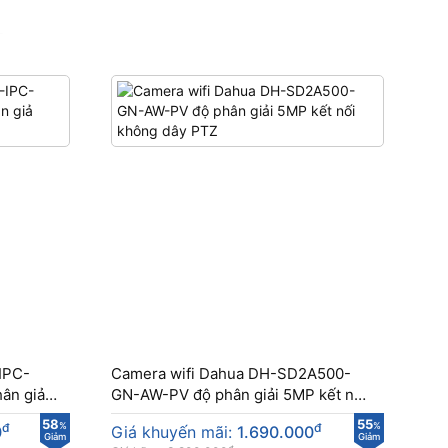
IPC-
Camera wifi Dahua DH-SD2A500-
ân giả
GN-AW-PV độ phân giải 5MP kết nối
không dây PTZ
58
55
đ
%
đ
%
0
Giá khuyến mãi:
1.690.000
Giảm
Giảm