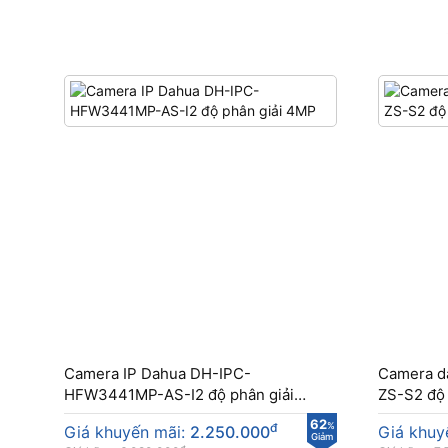
Camera IP Dahua DH-IPC-
Camera 
HFW3441MP-AS-I2 độ phân giải
ZS-S2 độ 
4MP
62
đ
%
Giá khuyến mãi:
2.250.000
Giá khuy
Giảm