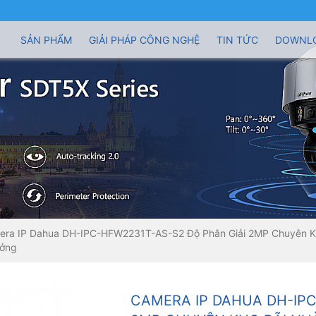
SẢN PHẨM
GIẢI PHÁP CÔNG NGHỆ
TIN TỨC
DOWNL
era IP Dahua DH-IPC-HFW2231T-AS-S2 Độ Phân Giải 2MP Chuyên K
ởng
CAMERA IP DAHUA DH-IPC