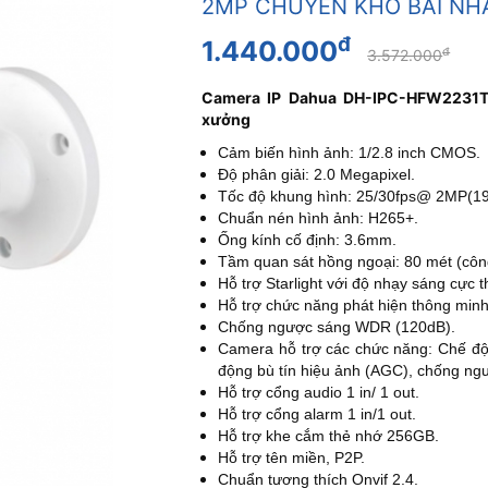
2MP CHUYÊN KHO BÃI N
đ
1.440.000
đ
3.572.000
Camera IP Dahua DH-IPC-HFW2231T-
xưởng
Cảm biến hình ảnh: 1/2.8 inch CMOS.
Độ phân giải: 2.0 Megapixel.
Tốc độ khung hình: 25/30fps@ 2MP(1
Chuẩn nén hình ảnh: H265+.
Ống kính cố định: 3.6mm.
Tầm quan sát hồng ngoại: 80 mét (côn
Hỗ trợ Starlight với độ nhạy sáng cực
Hỗ trợ chức năng phát hiện thông minh
Chống ngược sáng WDR (120dB).
Camera hỗ trợ các chức năng: Chế độ
động bù tín hiệu ảnh (AGC), chống ng
Hỗ trợ cổng audio 1 in/ 1 out.
Hỗ trợ cổng alarm 1 in/1 out.
Hỗ trợ khe cắm thẻ nhớ 256GB.
Hỗ trợ tên miền, P2P.
Chuẩn tương thích Onvif 2.4.