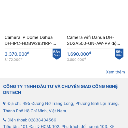
Camera IP Dome Dahua
Camera wifi Dahua DH-
DH-IPC-HDBW2831RP-
SD2A500-GN-AW-PV độ
ZAS-S2 độ phân giả 8MP
phân giải 5MP kết nối
58
55
đ
%
đ
%
3.370.000
1.690.000
tầm nhìn xa
không dây PTZ
Giảm
Giảm
đ
đ
8.172.000
3.800.000
Xem thêm
CÔNG TY TNHH ĐẦU TƯ VÀ CHUYỂN GIAO CÔNG NGHỆ
DNTECH
Địa chỉ: 495 Đường Nơ Trang Long, Phường Bình Lợi Trung,
Thành Phố Hồ Chí Minh, Việt Nam.
Điện thoại:
02838404566
Tiếp tân: 101, Đại lý HCM: 102, Phụ trách đối ngoại: 103, Kỹ