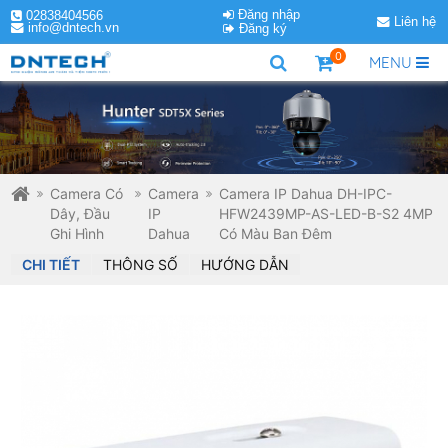
Đăng nhập
02838404566
Liên hệ
info@dntech.vn
Đăng ký
0
MENU
Camera Có
Camera
Camera IP Dahua DH-IPC-
Dây, Đầu
IP
HFW2439MP-AS-LED-B-S2 4MP
Ghi Hình
Dahua
Có Màu Ban Đêm
CHI TIẾT
THÔNG SỐ
HƯỚNG DẪN