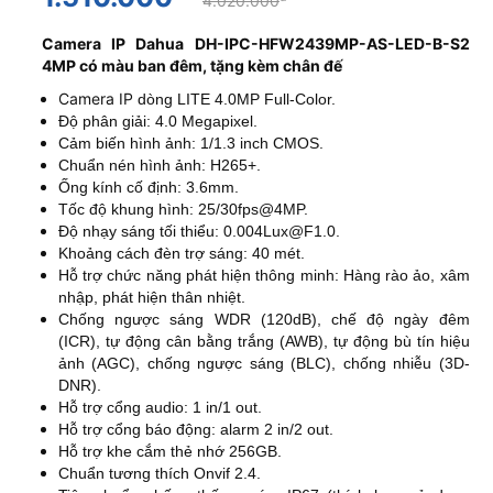
4.020.000
Camera IP Dahua DH-IPC-HFW2439MP-AS-LED-B-S2
4MP có màu ban đêm, tặng kèm chân đế
Camera IP
dòng LITE 4.0MP Full-Color.
Độ phân giải: 4.0 Megapixel.
Cảm biến hình ảnh: 1/1.3 inch CMOS.
Chuẩn nén hình ảnh: H265+.
Ống kính cố định: 3.6mm.
Tốc độ khung hình: 25/30fps@4MP.
Độ nhạy sáng tối thiểu: 0.004Lux@F1.0.
Khoảng cách đèn trợ sáng: 40 mét.
Hỗ trợ chức năng phát hiện thông minh: Hàng rào ảo, xâm
nhập, phát hiện thân nhiệt.
Chống ngược sáng WDR (120dB), chế độ ngày đêm
(ICR), tự động cân bằng trắng (AWB), tự động bù tín hiệu
ảnh (AGC), chống ngược sáng (BLC), chống nhiễu (3D-
DNR).
Hỗ trợ cổng audio: 1 in/1 out.
Hỗ trợ cổng báo động: alarm 2 in/2 out.
Hỗ trợ khe cắm thẻ nhớ 256GB.
Chuẩn tương thích Onvif 2.4.