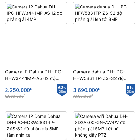
Camera IP Dahua DH-IPC-
Camera dahua DH-IPC-
HFW3441MP-AS-I2 độ
HFW5831TP-ZS-S2 độ
phân giải 4MP
phân giải lên tới 8MP
62
51
đ
%
đ
%
2.250.000
3.690.000
Giảm
Giảm
đ
đ
6.080.000
7.560.000