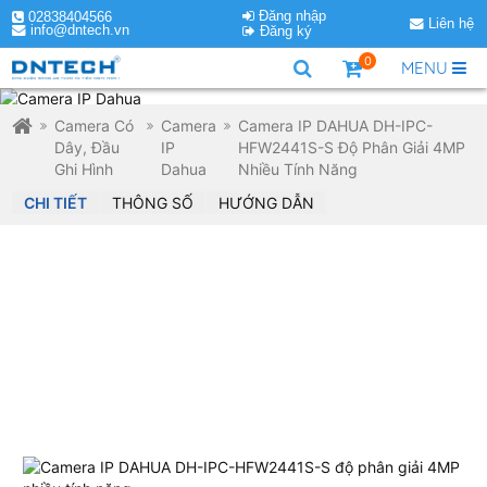
Đăng nhập
02838404566
Liên hệ
info@dntech.vn
Đăng ký
0
MENU
Camera Có
Camera
Camera IP DAHUA DH-IPC-
Dây, Đầu
IP
HFW2441S-S Độ Phân Giải 4MP
Ghi Hình
Dahua
Nhiều Tính Năng
CHI TIẾT
THÔNG SỐ
HƯỚNG DẪN