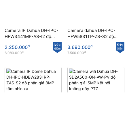
Camera IP Dahua DH-IPC-
Camera dahua DH-IPC-
HFW3441MP-AS-I2 độ
HFW5831TP-ZS-S2 độ
phân giải 4MP
phân giải lên tới 8MP
62
51
đ
%
đ
%
2.250.000
3.690.000
Giảm
Giảm
đ
đ
6.080.000
7.560.000