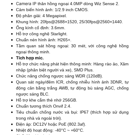
Camera IP
thân hồng ngoại 4.0MP dòng Wiz Sense 2.
Cảm biến hình ảnh: 1/2.9 inch CMOS.
Độ phân giải: 4 Megapixel.
Khung hình: 20fps@2688×1520, 25/30fps@2560×1440.
Ống kính cố định: 3.6mm.
Hỗ trợ công nghệ Starlight.
Chuẩn nén hình ảnh: H265+.
Tầm quan sát hồng ngoại: 30 mét, với công nghệ hồng
ngoại thông minh.
Tích hợp mic.
Hỗ trợ chức năng phát hiện thông minh: Hàng rào ảo, Xâm
nhập (phân biệt người và xe), SMD Plus.
Chức năng chống ngược sáng WDR (120dB).
Quan sát ngày/đêm ICR, chống nhiễu hình ảnh 3DNR, tự
động cân bằng trắng AWB, tự động bù sáng AGC, chống
ngược sáng BLC.
Hỗ trợ khe cắm thẻ nhớ 256GB.
Chuẩn tương thích Onvif 2.4.
Tiêu chuẩn chống nước và bụi: IP67 (thích hợp sử dụng
trong nhà và ngoài trời).
Điện áp: DC12V hoặc PoE (802.3af).
Nhiệt độ hoạt động: -40°C ~ +60°C.