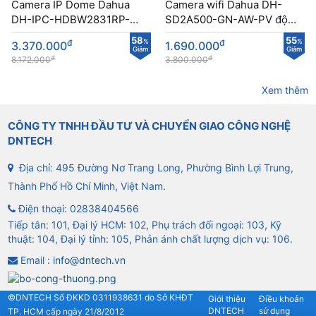
Camera IP Dome Dahua
Camera wifi Dahua DH-
DH-IPC-HDBW2831RP-
SD2A500-GN-AW-PV độ
ZAS-S2 độ phân giả 8MP
phân giải 5MP kết nối
58
55
đ
%
đ
%
3.370.000
1.690.000
tầm nhìn xa
không dây PTZ
Giảm
Giảm
đ
đ
8.172.000
3.800.000
Xem thêm
CÔNG TY TNHH ĐẦU TƯ VÀ CHUYỂN GIAO CÔNG NGHỆ
DNTECH
Địa chỉ: 495 Đường Nơ Trang Long, Phường Bình Lợi Trung,
Thành Phố Hồ Chí Minh, Việt Nam.
Điện thoại:
02838404566
Tiếp tân: 101, Đại lý HCM: 102, Phụ trách đối ngoại: 103, Kỹ
thuật: 104, Đại lý tỉnh: 105, Phản ánh chất lượng dịch vụ: 106.
Email :
info@dntech.vn
©DNTECH Số ĐKKD 0311938631 do Sở KHĐT
Giới thiệu
Điều khoản
DNTECH
sử dụng
TP. HCM cấp ngày 21/8/2012