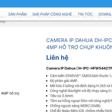
SẢN PHẨM
GIẢI PHÁP CÔNG NGHỆ
TIN TỨC
DOWNL
era IP Dahua DH-IPC-HFW5442TP-ASE Độ Phân Giải 4MP Hỗ Trợ C
Mặt
CAMERA IP DAHUA DH-IPC
4MP HỖ TRỢ CHỤP KHUÔ
Liên hệ
Camera IP Dahua
D
H-IPC-HFW5442TP-
Cảm biến STARVIS™ CMOS kích thước 1/
Độ phân giải 4MP.
Mã hóa 3 luồng với định dạng H.265 và 
Công nghệ Starlight với độ nhạy sáng 
Tiêu cự 3.6mm.
Tầm xa hồng ngoại 50m với công nghệ 
Chống ngược sáng WDR(120dB).
Chế độ Ngày Đêm ICR, chống nhiễu hìn