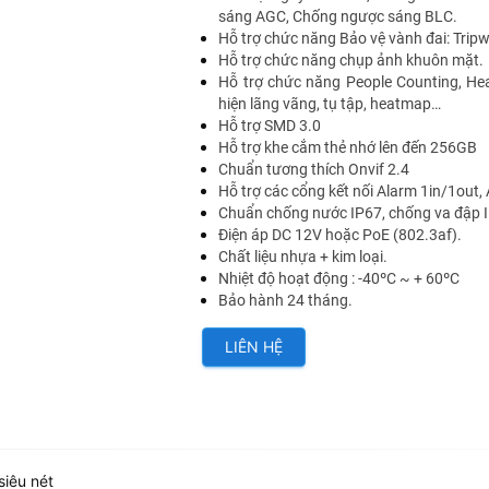
sáng AGC, Chống ngược sáng BLC.
Hỗ trợ chức năng Bảo vệ vành đai: Tripwi
Hỗ trợ chức năng chụp ảnh khuôn mặt.
Hỗ trợ chức năng People Counting, Heat
hiện lãng vãng, tụ tập, heatmap…
Hỗ trợ SMD 3.0
Hỗ trợ khe cắm thẻ nhớ lên đến 256GB
Chuẩn tương thích Onvif 2.4
Hỗ trợ các cổng kết nối Alarm 1in/1out,
Chuẩn chống nước IP67, chống va đập 
Điện áp DC 12V hoặc PoE (802.3af).
Chất liệu nhựa + kim loại.
Nhiệt độ hoạt động : -40ºC ~ + 60ºC
Bảo hành 24 tháng.
LIÊN HỆ