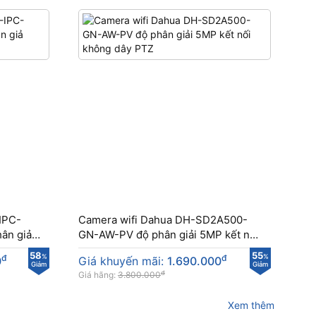
IPC-
Camera wifi Dahua DH-SD2A500-
ân giả
GN-AW-PV độ phân giải 5MP kết nối
không dây PTZ
58
55
đ
%
đ
%
0
Giá khuyến mãi:
1.690.000
Giảm
Giảm
đ
Giá hãng:
3.800.000
Xem thêm