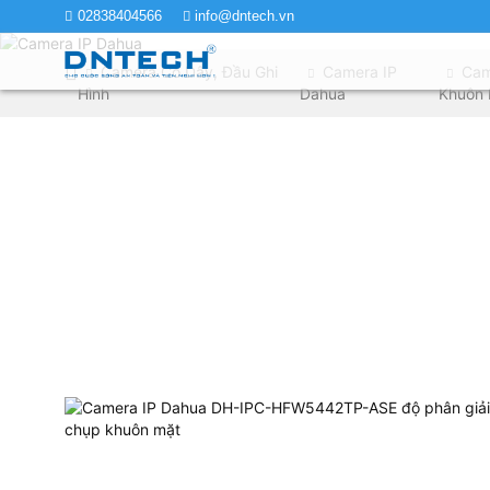
02838404566
info@dntech.vn
Camera Có Dây, Đầu Ghi
Camera IP
Cam
Hình
Dahua
Khuôn 