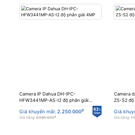
Camera IP Dahua DH-IPC-
Camera 
HFW3441MP-AS-I2 độ phân giải
ZS-S2 độ 
4MP
62
đ
%
Giá khuyến mãi:
2.250.000
Giá khuy
Giảm
đ
Giá hãng:
6.080.000
Giá hãng:
7.