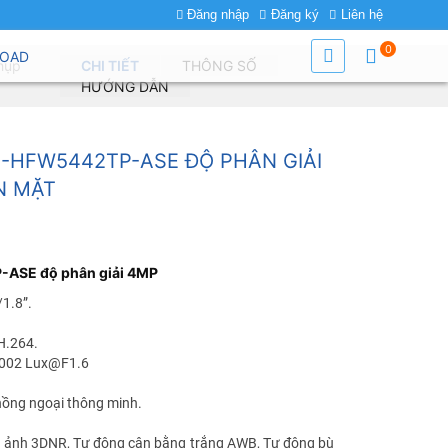
Đăng nhập
Đăng ký
Liên hệ
0
OAD
hụp
CHI TIẾT
THÔNG SỐ
HƯỚNG DẪN
-HFW5442TP-ASE ĐỘ PHÂN GIẢI
N MẶT
ASE độ phân giải 4MP
1.8”.
H.264.
0.002 Lux@F1.6
hồng ngoại thông minh.
h ảnh 3DNR, Tự động cân bằng trắng AWB, Tự động bù