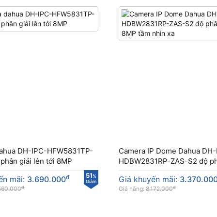
dahua DH-IPC-HFW5831TP-
Camera IP Dome Dahua DH-
phân giải lên tới 8MP
HDBW2831RP-ZAS-S2 độ ph
8MP tầm nhìn xa
51
đ
%
ến mãi:
3.690.000
Giá khuyến mãi:
3.370.00
Giảm
đ
đ
560.000
Giá hãng:
8.172.000