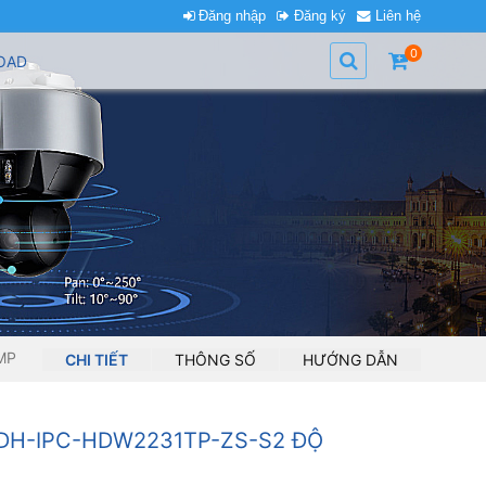
Đăng nhập
Đăng ký
Liên hệ
0
OAD
MP
CHI TIẾT
THÔNG SỐ
HƯỚNG DẪN
DH-IPC-HDW2231TP-ZS-S2 ĐỘ