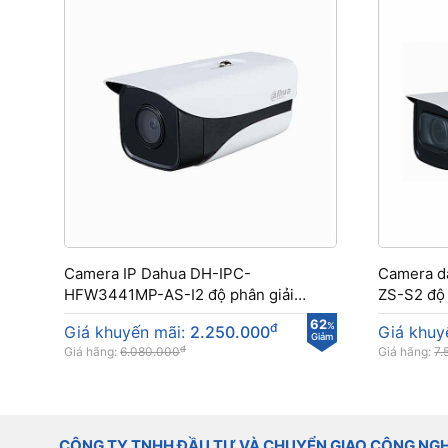
Camera IP Dahua DH-IPC-
Camera 
HFW3441MP-AS-I2 độ phân giải
ZS-S2 độ 
4MP
62
đ
%
Giá khuyến mãi:
2.250.000
Giá khuy
Giảm
đ
Giá hãng:
6.080.000
Giá hãng:
7.
CÔNG TY TNHH ĐẦU TƯ VÀ CHUYỂN GIAO CÔNG NG