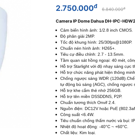
đ
2.750.000
đ
6.840.000
Camera IP Dome Dahua DH-IPC-HDW2
Cảm biến hình ảnh: 1/2.8 inch CMOS.
Độ phân giải 2MP.
Tốc độ khung hình: 25/30fps@1080P.
Chuẩn nén hình ảnh: H265+.
Tiêu cự điều chỉnh: 2.7 - 13.5mm.
Tầm quan sát hồng ngoại: 40 mét, côn
Hỗ trợ Starlight với độ nhạy sáng cực
Hỗ trợ chức năng phát hiện thông minh
Chống ngược sáng WDR (120dB).Chế đ
tự động bù sáng (AGC), chống ngược 
Hỗ trợ khe cắm thẻ nhớ 256GB.
Hỗ trợ tên miền DSSDDNS, P2P.
Chuẩn tương thích Onvif 2.4.
N
guồn điện: DC12V hoặc PoE (802.3af
Công suất <6.4W.
Tiêu chuẩn chống thấm nước và bụi: IP6
Nhiệt độ hoạt động: -40°C ~ +60°C.
Chất liệu: Kim loại.