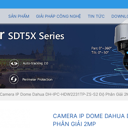
SẢN PHẨM
GIẢI PHÁP CÔNG NGHỆ
TIN TỨC
DOWNL
Camera IP Dome Dahua DH-IPC-HDW2231TP-ZS-S2 Độ Phân Giải 2
CAMERA IP DOME DAHUA 
PHÂN GIẢI 2MP