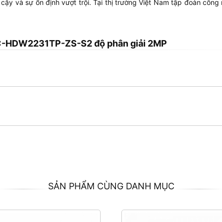
 cậy và sự ổn định vượt trội. Tại thị trường Việt Nam tập đoàn cô
C-HDW2231TP-ZS-S2 độ phân giải 2MP
SẢN PHẨM CÙNG DANH MỤC