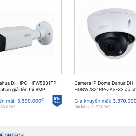
dahua DH-IPC-HFW5831TP-
Camera IP Dome Dahua DH-
phân giải lên tới 8MP
HDBW2831RP-ZAS-S2 độ ph
8MP tầm nhìn xa
51
đ
%
ến mãi:
3.690.000
Giá khuyến mãi:
3.370.00
Giảm
đ
đ
560.000
Giá hãng:
8.172.000
HỆ DNTECH