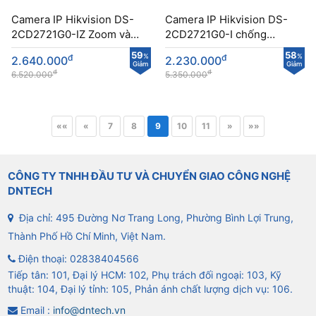
Camera IP Hikvision DS-
Camera IP Hikvision DS-
2CD2721G0-IZ Zoom và
2CD2721G0-I chống
chống ngược sáng
ngược sáng
59
58
đ
%
đ
%
2.640.000
2.230.000
Giảm
Giảm
đ
đ
6.520.000
5.350.000
««
«
7
8
9
10
11
»
»»
CÔNG TY TNHH ĐẦU TƯ VÀ CHUYỂN GIAO CÔNG NGHỆ
DNTECH
Địa chỉ: 495 Đường Nơ Trang Long, Phường Bình Lợi Trung,
Thành Phố Hồ Chí Minh, Việt Nam.
Điện thoại:
02838404566
Tiếp tân: 101, Đại lý HCM: 102, Phụ trách đối ngoại: 103, Kỹ
thuật: 104, Đại lý tỉnh: 105, Phản ánh chất lượng dịch vụ: 106.
Email :
info@dntech.vn