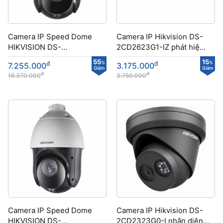
Camera IP Speed Dome
Camera IP Hikvision DS-
HIKVISION DS-
2CD2623G1-IZ phát hiện
2DE4415IW-DE(S5) nhận
khuôn mặt
55
15
đ
%
đ
%
7.255.000
3.175.000
diện khuôn mặt
Giảm
Giảm
đ
đ
16.370.000
3.750.000
Camera IP Speed Dome
Camera IP Hikvision DS-
HIKVISION DS-
2CD2323G0-I nhận diện