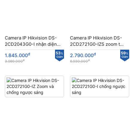
Camera IP Hikvision DS-
Camera IP Hikvision DS-
2CD2043G0-I nhận diện
2CD2721G0-IZS zoom tự
khuôn mặt
động
53
59
đ
%
đ
%
1.845.000
2.790.000
Giảm
Giảm
đ
đ
3.980.000
6.930.000