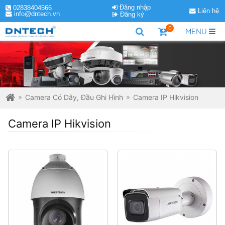
Đăng nhập
02838404566
Liên hệ
info@dntech.vn
Đăng ký
0
MENU
Camera Có Dây, Đầu Ghi Hình
Camera IP Hikvision
Camera IP Hikvision