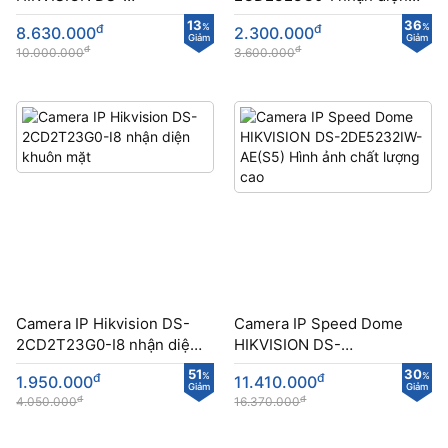
2DE4425IW-DE(S5) hình
khuôn mặt
13
36
đ
%
đ
%
8.630.000
2.300.000
ảnh siêu nét
Giảm
Giảm
đ
đ
10.000.000
3.600.000
Camera IP Hikvision DS-
Camera IP Speed Dome
2CD2T23G0-I8 nhận diện
HIKVISION DS-
khuôn mặt
2DE5232IW-AE(S5) Hình
51
30
đ
%
đ
%
1.950.000
11.410.000
ảnh chất lượng cao
Giảm
Giảm
đ
đ
4.050.000
16.370.000