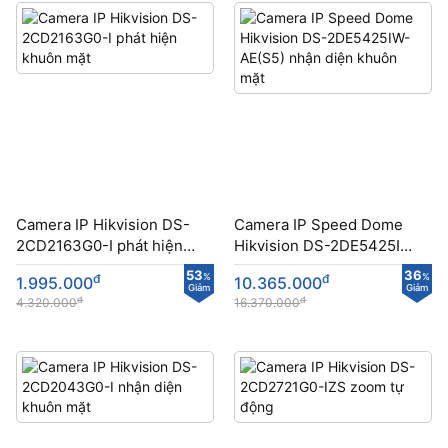
Camera IP Hikvision DS-
Camera IP Speed Dome
2CD2163G0-I phát hiện
Hikvision DS-2DE5425IW-
khuôn mặt
AE(S5) nhận diện khuôn
53
36
đ
%
đ
%
1.995.000
10.365.000
mặt
Giảm
Giảm
đ
đ
4.320.000
16.370.000