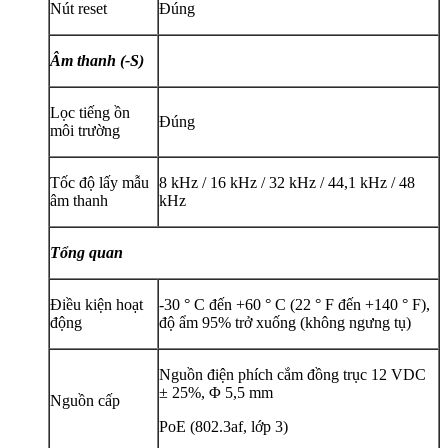
Nút reset
Đúng
Âm thanh (-S)
Lọc tiếng ồn
Đúng
môi trường
Tốc độ lấy mẫu
8 kHz / 16 kHz / 32 kHz / 44,1 kHz / 48
âm thanh
kHz
Tổng quan
Điều kiện hoạt
-30 ° C đến +60 ° C (22 ° F đến +140 ° F),
động
độ ẩm 95% trở xuống (không ngưng tụ)
Nguồn điện phích cắm đồng trục 12 VDC
± 25%, Φ 5,5 mm
Nguồn cấp
PoE (802.3af, lớp 3)