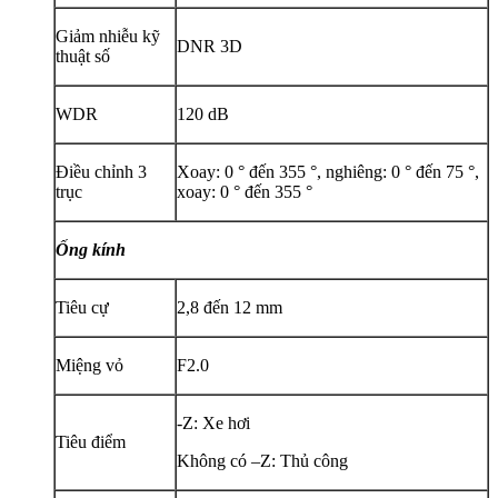
Giảm nhiễu kỹ
DNR 3D
thuật số
WDR
120 dB
Điều chỉnh 3
Xoay: 0 ° đến 355 °, nghiêng: 0 ° đến 75 °,
trục
xoay: 0 ° đến 355 °
Ống kính
Tiêu cự
2,8 đến 12 mm
Miệng vỏ
F2.0
-Z: Xe hơi
Tiêu điểm
Không có –Z: Thủ công