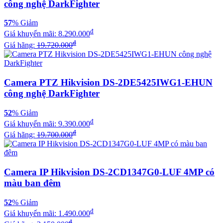
công nghệ DarkFighter
57
% Giảm
đ
Giá khuyến mãi:
8.290.000
đ
Giá hãng:
19.720.000
Camera PTZ Hikvision DS-2DE5425IWG1-EHUN
công nghệ DarkFighter
52
% Giảm
đ
Giá khuyến mãi:
9.390.000
đ
Giá hãng:
19.700.000
Camera IP Hikvision DS-2CD1347G0-LUF 4MP có
màu ban đêm
52
% Giảm
đ
Giá khuyến mãi:
1.490.000
đ