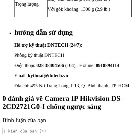
Trọng lượng
Với gói: khoảng. 1300 g (2,9 lb.)
hướng dẫn sử dụng
Hỗ trợ kỹ thuật DNTECH (24/7):
Phòng kỹ thuật DNTECH
Điện thoại:
028 38404566
(104) - Hotline:
0918894114
Email:
kythuat@dntech.vn
Địa chỉ: 495 Nơ Trang Long, P.13, Q. Bình thạnh, TP. HCM
0
đánh giá về
Camera IP Hikvision DS-
2CD2721G0-I chống ngược sáng
Bình luận của bạn