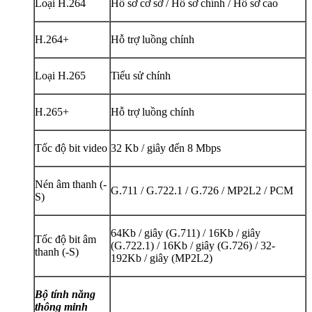
Loại H.264
Hồ sơ cơ sở / Hồ sơ chính / Hồ sơ cao
H.264+
Hỗ trợ luồng chính
Loại H.265
Tiểu sử chính
H.265+
Hỗ trợ luồng chính
Tốc độ bit video
32 Kb / giây đến 8 Mbps
Nén âm thanh (-
G.711 / G.722.1 / G.726 / MP2L2 / PCM
S)
64Kb / giây (G.711) / 16Kb / giây
Tốc độ bit âm
(G.722.1) / 16Kb / giây (G.726) / 32-
thanh (-S)
192Kb / giây (MP2L2)
Bộ tính năng
thông minh