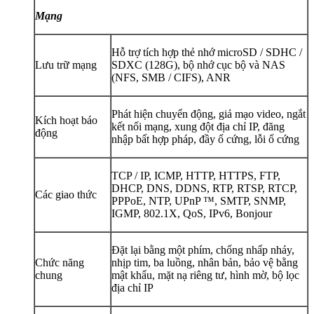
Mạng
Hỗ trợ tích hợp thẻ nhớ microSD / SDHC /
Lưu trữ mạng
SDXC (128G), bộ nhớ cục bộ và NAS
(NFS, SMB / CIFS), ANR
Phát hiện chuyển động, giả mạo video, ngắt
Kích hoạt báo
kết nối mạng, xung đột địa chỉ IP, đăng
động
nhập bất hợp pháp, đầy ổ cứng, lỗi ổ cứng
TCP / IP, ICMP, HTTP, HTTPS, FTP,
DHCP, DNS, DDNS, RTP, RTSP, RTCP,
Các giao thức
PPPoE, NTP, UPnP ™, SMTP, SNMP,
IGMP, 802.1X, QoS, IPv6, Bonjour
Đặt lại bằng một phím, chống nhấp nháy,
Chức năng
nhịp tim, ba luồng, nhân bản, bảo vệ bằng
chung
mật khẩu, mặt nạ riêng tư, hình mờ, bộ lọc
địa chỉ IP