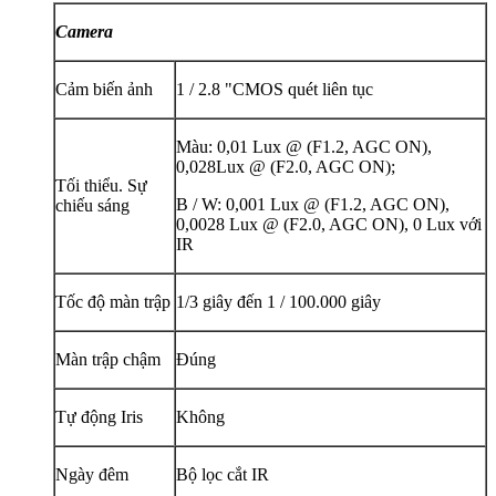
Camera
Cảm biến ảnh
1 / 2.8 "CMOS quét liên tục
Màu: 0,01 Lux @ (F1.2, AGC ON),
0,028Lux @ (F2.0, AGC ON);
Tối thiểu. Sự
B / W: 0,001 Lux @ (F1.2, AGC ON),
chiếu sáng
0,0028 Lux @ (F2.0, AGC ON), 0 Lux với
IR
Tốc độ màn trập
1/3 giây đến 1 / 100.000 giây
Màn trập chậm
Đúng
Tự động Iris
Không
Ngày đêm
Bộ lọc cắt IR