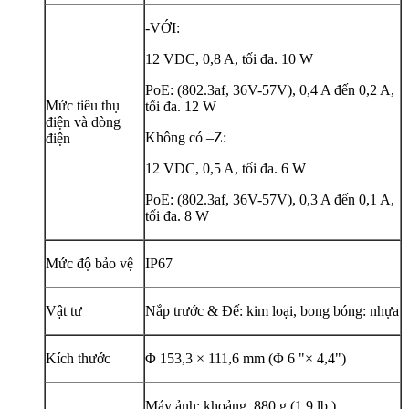
-VỚI:
12 VDC, 0,8 A, tối đa. 10 W
PoE: (802.3af, 36V-57V), 0,4 A đến 0,2 A,
Mức tiêu thụ
tối đa. 12 W
điện và dòng
Không có –Z:
điện
12 VDC, 0,5 A, tối đa. 6 W
PoE: (802.3af, 36V-57V), 0,3 A đến 0,1 A,
tối đa. 8 W
Mức độ bảo vệ
IP67
Vật tư
Nắp trước & Đế: kim loại, bong bóng: nhựa
Kích thước
Φ 153,3 × 111,6 mm (Φ 6 "× 4,4")
Máy ảnh: khoảng. 880 g (1,9 lb.)