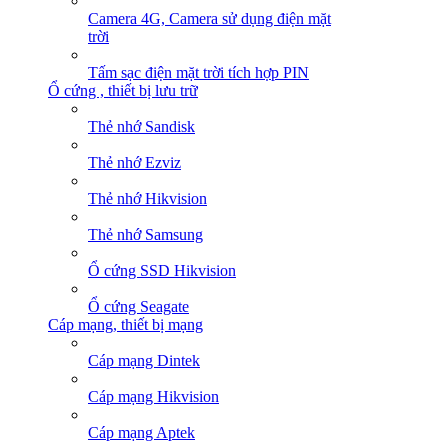
Camera 4G, Camera sử dụng điện mặt
trời
Tấm sạc điện mặt trời tích hợp PIN
Ổ cứng , thiết bị lưu trữ
Thẻ nhớ Sandisk
Thẻ nhớ Ezviz
Thẻ nhớ Hikvision
Thẻ nhớ Samsung
Ổ cứng SSD Hikvision
Ổ cứng Seagate
Cáp mạng, thiết bị mạng
Cáp mạng Dintek
Cáp mạng Hikvision
Cáp mạng Aptek