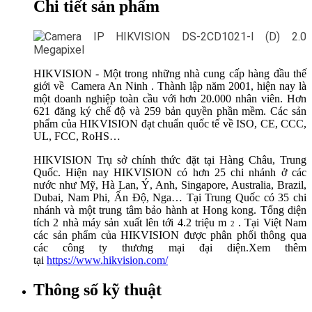
Chi tiết sản phẩm
HIKVISION - Một trong những nhà cung cấp hàng đầu thế
giới về
Camera An Ninh
. Thành lập năm 2001, hiện nay là
một doanh nghiệp toàn cầu với hơn 20.000 nhân viên. Hơn
621 đăng ký chế độ và 259 bản quyền phần mềm. Các sản
phẩm của HIKVISION đạt chuẩn quốc tế về ISO, CE, CCC,
UL, FCC, RoHS…
HIKVISION Trụ sở chính thức đặt tại Hàng Châu, Trung
Quốc. Hiện nay HIKVISION có hơn 25 chi nhánh ở các
nước như Mỹ, Hà Lan, Ý, Anh, Singapore, Australia, Brazil,
Dubai, Nam Phi, Ấn Độ, Nga… Tại Trung Quốc có 35 chi
nhánh và một trung tâm bảo hành at Hong kong. Tổng diện
tích 2 nhà máy sản xuất lên tới 4.2 triệu m
. Tại Việt Nam
2
các sản phẩm của HIKVISION được phân phối thông qua
các công ty thương mại đại diện.Xem thêm
tại
https://www.hikvision.com/
Thông số kỹ thuật