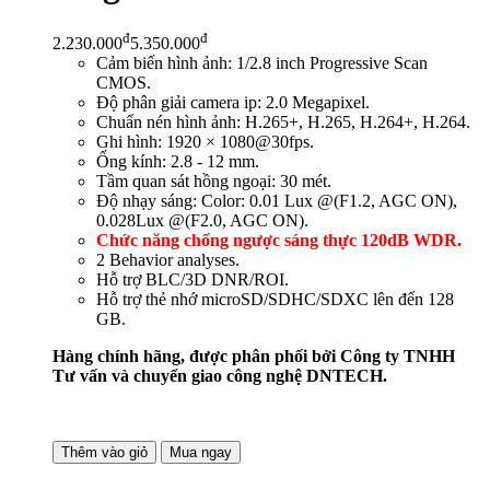
đ
đ
2.230.000
5.350.000
Cảm biến hình ảnh: 1/2.8 inch Progressive Scan
CMOS.
Độ phân giải camera ip: 2.0 Megapixel.
Chuẩn nén hình ảnh: H.265+, H.265, H.264+, H.264.
Ghi hình: 1920 × 1080@30fps.
Ống kính: 2.8 - 12 mm.
Tầm quan sát hồng ngoại: 30 mét.
Độ nhạy sáng: Color: 0.01 Lux @(F1.2, AGC ON),
0.028Lux @(F2.0, AGC ON).
Chức năng chống ngược sáng thực 120dB WDR.
2 Behavior analyses.
Hỗ trợ BLC/3D DNR/ROI.
Hỗ trợ thẻ nhớ microSD/SDHC/SDXC lên đến 128
GB.
Hàng chính hãng, được phân phối bởi Công ty TNHH
Tư vấn và chuyển giao công nghệ DNTECH.
Thêm vào giỏ
Mua ngay