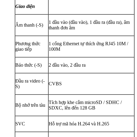
Giao diện
1 đầu vào (đầu vào), 1 đầu ra (đầu ra), âm
Âm thanh (-S)
thanh đơn âm
Phương thức
1 cổng Ethernet tự thích ứng RJ45 10M /
giao tiếp
100M
Báo thức (-S)
2 đầu vào, 2 đầu ra
Đầu ra video (-
CVBS
S)
Tích hợp khe cắm microSD / SDHC /
Bộ nhớ trên tàu
SDXC, lên đến 128 GB
SVC
Hỗ trợ mã hóa H.264 và H.265