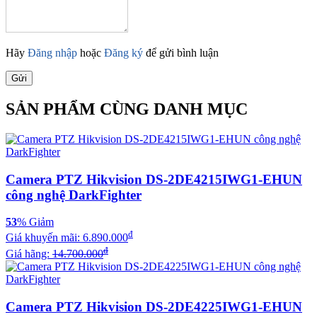
Hãy
Đăng nhập
hoặc
Đăng ký
để gửi bình luận
Gửi
SẢN PHẨM CÙNG DANH MỤC
Camera PTZ Hikvision DS-2DE4215IWG1-EHUN
công nghệ DarkFighter
53
% Giảm
đ
Giá khuyến mãi:
6.890.000
đ
Giá hãng:
14.700.000
Camera PTZ Hikvision DS-2DE4225IWG1-EHUN