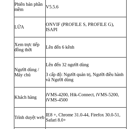
Phiên bản phần
V5.5.6
mềm
ONVIF (PROFILE S, PROFILE G),
LỬA
ISAPI
Xem trực tiếp
Lên đến 6 kênh
đồng thời
Lên đến 32 người dùng
Người dùng /
3 cấp độ: Người quản trị, Người điều hành
Máy chủ
và Người dùng
iVMS-4200, Hik-Connect, iVMS-5200,
Khách hàng
iVMS-4500
IE8 +, Chrome 31.0-44, Firefox 30.0-51,
Trình duyệt web
Safari 8.0+