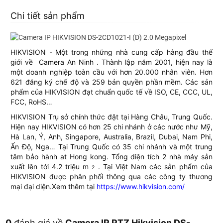
Chi tiết sản phẩm
HIKVISION - Một trong những nhà cung cấp hàng đầu thế
giới về
Camera An Ninh
. Thành lập năm 2001, hiện nay là
một doanh nghiệp toàn cầu với hơn 20.000 nhân viên. Hơn
621 đăng ký chế độ và 259 bản quyền phần mềm. Các sản
phẩm của HIKVISION đạt chuẩn quốc tế về ISO, CE, CCC, UL,
FCC, RoHS…
HIKVISION Trụ sở chính thức đặt tại Hàng Châu, Trung Quốc.
Hiện nay HIKVISION có hơn 25 chi nhánh ở các nước như Mỹ,
Hà Lan, Ý, Anh, Singapore, Australia, Brazil, Dubai, Nam Phi,
Ấn Độ, Nga… Tại Trung Quốc có 35 chi nhánh và một trung
tâm bảo hành at Hong kong. Tổng diện tích 2 nhà máy sản
xuất lên tới 4.2 triệu m
. Tại Việt Nam các sản phẩm của
2
HIKVISION được phân phối thông qua các công ty thương
mại đại diện.Xem thêm tại
https://www.hikvision.com/
0
đánh giá về
Camera IP PTZ Hikvision DS-