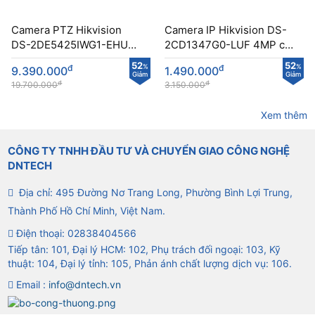
Camera PTZ Hikvision
Camera IP Hikvision DS-
DS-2DE5425IWG1-EHUN
2CD1347G0-LUF 4MP có
công nghệ DarkFighter
màu ban đêm
52
52
đ
%
đ
%
9.390.000
1.490.000
Giảm
Giảm
đ
đ
19.700.000
3.150.000
Xem thêm
CÔNG TY TNHH ĐẦU TƯ VÀ CHUYỂN GIAO CÔNG NGHỆ
DNTECH
Địa chỉ: 495 Đường Nơ Trang Long, Phường Bình Lợi Trung,
Thành Phố Hồ Chí Minh, Việt Nam.
Điện thoại:
02838404566
Tiếp tân: 101, Đại lý HCM: 102, Phụ trách đối ngoại: 103, Kỹ
thuật: 104, Đại lý tỉnh: 105, Phản ánh chất lượng dịch vụ: 106.
Email :
info@dntech.vn