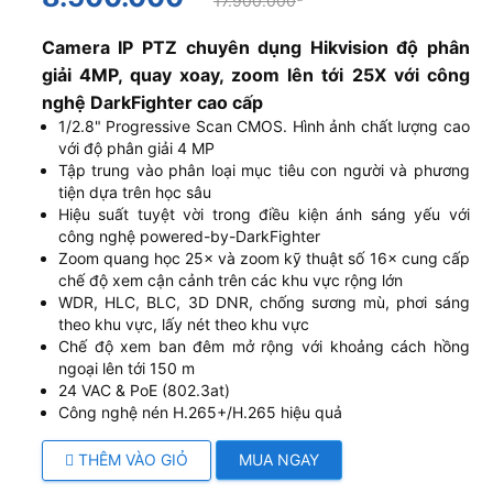
17.900.000
Camera IP PTZ chuyên dụng Hikvision độ phân
giải 4MP, quay xoay, zoom lên tới 25X với công
nghệ DarkFighter cao cấp
1/2.8" Progressive Scan CMOS. Hình ảnh chất lượng cao
với độ phân giải 4 MP
Tập trung vào phân loại mục tiêu con người và phương
tiện dựa trên học sâu
Hiệu suất tuyệt vời trong điều kiện ánh sáng yếu với
công nghệ powered-by-DarkFighter
Zoom quang học 25× và zoom kỹ thuật số 16× cung cấp
chế độ xem cận cảnh trên các khu vực rộng lớn
WDR, HLC, BLC, 3D DNR, chống sương mù, phơi sáng
theo khu vực, lấy nét theo khu vực
Chế độ xem ban đêm mở rộng với khoảng cách hồng
ngoại lên tới 150 m
24 VAC & PoE (802.3at)
Công nghệ nén H.265+/H.265 hiệu quả
THÊM VÀO GIỎ
MUA NGAY