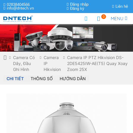
Đăng nhập
02838404566
Liên hệ
info@dntech.vn
Đăng ký
0
MENU
Camera Có
Camera
Camera IP PTZ Hikvision DS-
Dây, Đầu
IP
2DE5425IW-AE(T5) Quay Xoay
Ghi Hình
Hikvision
Zoom 25X
CHI TIẾT
THÔNG SỐ
HƯỚNG DẪN