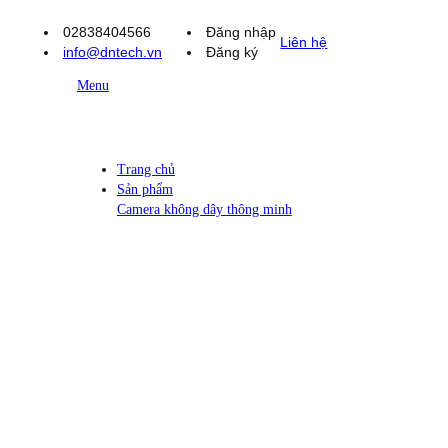
02838404566
Đăng nhập
Liên hệ
info@dntech.vn
Đăng ký
Menu
Trang chủ
Sản phẩm
Camera không dây thông minh