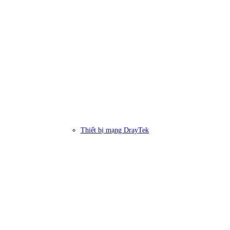
Thiết bị mạng DrayTek