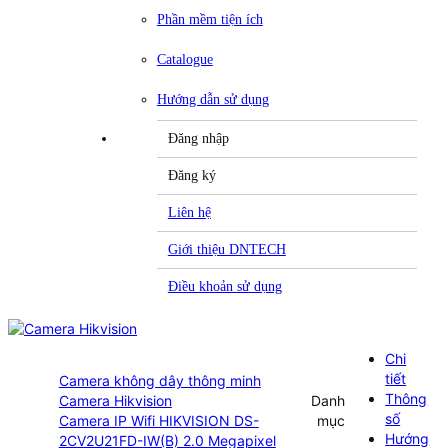
Phần mềm tiện ích
Catalogue
Hướng dẫn sử dụng
Đăng nhập
Đăng ký
Liên hệ
Giới thiệu DNTECH
Điều khoản sử dụng
Chi
tiết
Camera không dây thông minh
Thông
Camera Hikvision
Danh
số
Camera IP Wifi HIKVISION DS-
mục
Hướng
2CV2U21FD-IW(B) 2.0 Megapixel