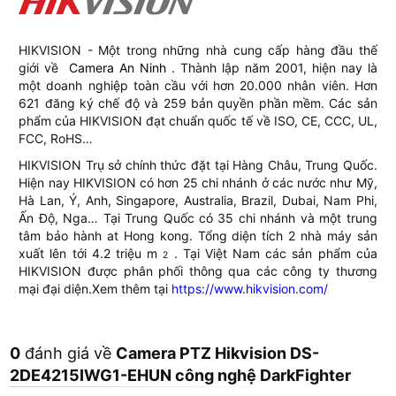
HIKVISION - Một trong những nhà cung cấp hàng đầu thế
giới về
Camera An Ninh
. Thành lập năm 2001, hiện nay là
một doanh nghiệp toàn cầu với hơn 20.000 nhân viên. Hơn
621 đăng ký chế độ và 259 bản quyền phần mềm. Các sản
phẩm của HIKVISION đạt chuẩn quốc tế về ISO, CE, CCC, UL,
FCC, RoHS…
HIKVISION Trụ sở chính thức đặt tại Hàng Châu, Trung Quốc.
Hiện nay HIKVISION có hơn 25 chi nhánh ở các nước như Mỹ,
Hà Lan, Ý, Anh, Singapore, Australia, Brazil, Dubai, Nam Phi,
Ấn Độ, Nga… Tại Trung Quốc có 35 chi nhánh và một trung
tâm bảo hành at Hong kong. Tổng diện tích 2 nhà máy sản
xuất lên tới 4.2 triệu m
. Tại Việt Nam các sản phẩm của
2
HIKVISION được phân phối thông qua các công ty thương
mại đại diện.Xem thêm tại
https://www.hikvision.com/
0
đánh giá về
Camera PTZ Hikvision DS-
2DE4215IWG1-EHUN công nghệ DarkFighter