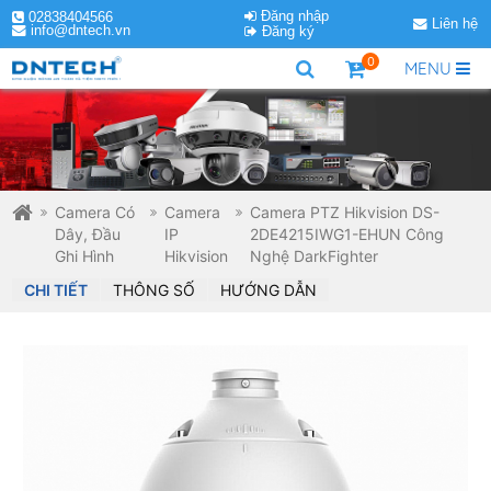
Đăng nhập
02838404566
Liên hệ
info@dntech.vn
Đăng ký
0
MENU
Camera Có
Camera
Camera PTZ Hikvision DS-
Dây, Đầu
IP
2DE4215IWG1-EHUN Công
Ghi Hình
Hikvision
Nghệ DarkFighter
CHI TIẾT
THÔNG SỐ
HƯỚNG DẪN