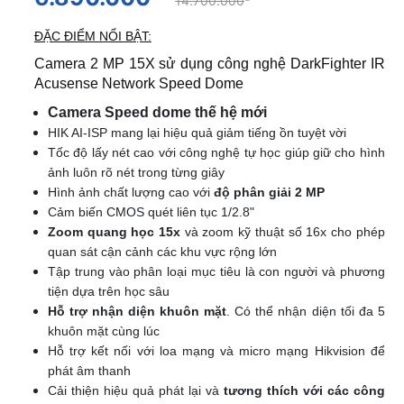
14.700.000
ĐẶC ĐIỂM NỔI BẬT:
Camera 2 MP 15X sử dụng công nghệ DarkFighter IR
Acusense Network Speed ​​Dome
Camera Speed dome thế hệ mới
HIK AI-ISP mang lại hiệu quả giảm tiếng ồn tuyệt vời
Tốc độ lấy nét cao với công nghệ tự học giúp giữ cho hình
ảnh luôn rõ nét trong từng giây
Hình ảnh chất lượng cao với
độ phân giải 2 MP
Cảm biến CMOS quét liên tục 1/2.8"
Zoom quang học 15x
và zoom kỹ thuật số 16x cho phép
quan sát cận cảnh các khu vực rộng lớn
Tập trung vào phân loại mục tiêu là con người và phương
tiện dựa trên học sâu
Hỗ trợ nhận diện khuôn mặt
. Có thể nhận diện tối đa 5
khuôn mặt cùng lúc
Hỗ trợ kết nối với loa mạng và micro mạng Hikvision để
phát âm thanh
Cải thiện hiệu quả phát lại và
tương thích với các công