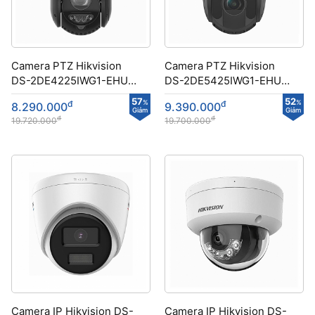
Camera PTZ Hikvision
Camera PTZ Hikvision
DS-2DE4225IWG1-EHUN
DS-2DE5425IWG1-EHUN
công nghệ DarkFighter
công nghệ DarkFighter
57
52
đ
%
đ
%
8.290.000
9.390.000
Giảm
Giảm
đ
đ
19.720.000
19.700.000
Camera IP Hikvision DS-
Camera IP Hikvision DS-