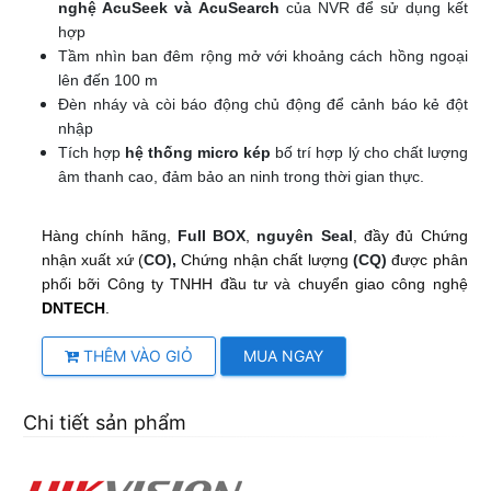
nghệ AcuSeek và AcuSearch
của NVR để sử dụng kết
hợp
Tầm nhìn ban đêm rộng mở với khoảng cách hồng ngoại
lên đến 100 m
Đèn nháy và còi báo động chủ động để cảnh báo kẻ đột
nhập
Tích hợp
hệ thống micro kép
bố trí hợp lý cho chất lượng
âm thanh cao, đảm bảo an ninh trong thời gian thực.
Hàng chính hãng,
Full BOX
,
nguyên Seal
, đầy đủ Chứng
nhận xuất xứ (
CO),
Chứng nhận chất lượng
(CQ)
được phân
phối bỡi Công ty TNHH đầu tư và chuyển giao công nghệ
DNTECH
.
THÊM VÀO GIỎ
MUA NGAY
Chi tiết sản phẩm