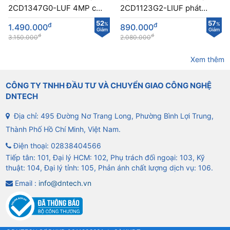
2CD1347G0-LUF 4MP có
2CD1123G2-LIUF phát
màu ban đêm
hiện chuyển động
52
57
đ
%
đ
%
1.490.000
890.000
Giảm
Giảm
đ
đ
3.150.000
2.080.000
Xem thêm
CÔNG TY TNHH ĐẦU TƯ VÀ CHUYỂN GIAO CÔNG NGHỆ
DNTECH
Địa chỉ: 495 Đường Nơ Trang Long, Phường Bình Lợi Trung,
Thành Phố Hồ Chí Minh, Việt Nam.
Điện thoại:
02838404566
Tiếp tân: 101, Đại lý HCM: 102, Phụ trách đối ngoại: 103, Kỹ
thuật: 104, Đại lý tỉnh: 105, Phản ánh chất lượng dịch vụ: 106.
Email :
info@dntech.vn