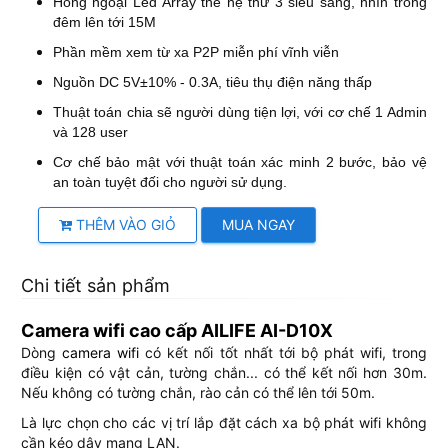
Hồng ngoại Led Array thế hệ thứ 3 siêu sáng, nhìn trong
đêm lên tới 15M
Phần mềm xem từ xa P2P miễn phí vĩnh viễn
Nguồn DC 5V±10% - 0.3A, tiêu thụ điện năng thấp
Thuật toán chia sẽ người dùng tiện lợi, với cơ chế 1 Admin
và 128 user
Cơ chế bảo mật với thuật toán xác minh 2 bước, bảo vệ
an toàn tuyệt đối cho người sử dụng.
THÊM VÀO GIỎ
MUA NGAY
Chi tiết sản phẩm
Camera wifi cao cấp AILIFE AI-D10X
Dòng
camera wifi
có kết nối tốt nhất tới bộ phát wifi, trong
điều kiện có vật cản, tường chắn... có thể kết nối hơn 30m.
Nếu không có tường chắn, rào cản có thể lên tới 50m.
Là lực chọn cho các vị trí lắp đặt cách xa bộ phát wifi không
cần kéo dây mạng LAN.