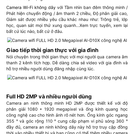
Camera Wi-Fi không dây
với Tầm nhìn ban đêm thông minh /
Phát hiện chuyển động / âm thanh 2 chiều, Độ phân giải cao,
Giám sát được nhiều yêu cầu khác nhau như: Trông trẻ, lớp
học, quan sát mọi thứ xung quanh...Xem trực tuyến, xem lại
bất cứ lúc nào, bất cứ ở đâu.
Giao tiếp thời gian thực với gia đình
Nói chuyện trong thời gian thực với mọi người qua camera âm
thanh 2 kênh tích hợp. Dễ dàng chia sẻ video với gia đình và
hỗ trợ nhiều người dùng đăng nhập cùng lúc.
Full HD 2MP và nhiều người dùng
Camera an ninh thông minh HD 2MP được thiết kế với độ
phân giải 1080 * 1920 megapixel và ống kính quang học
công nghệ cao cho hình ảnh rõ nét hơn. Ống kính góc ngang
355 ° và góc rộng 110 ° cung cấp phạm vi phủ sóng 360 °
đầy đủ, camera an ninh không dây này hỗ trợ truy cập đồng
thời vào nhiều thiết bị và bạn cũng có thể thêm nhiều camera