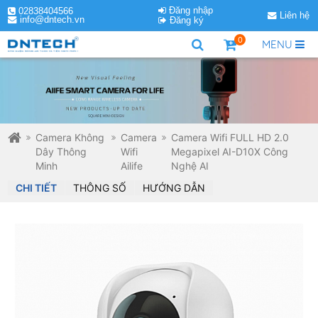
Đăng nhập
02838404566
Liên hệ
info@dntech.vn
Đăng ký
0
MENU
Camera Không
Camera
Camera Wifi FULL HD 2.0
Dây Thông
Wifi
Megapixel AI-D10X Công
Minh
Ailife
Nghệ AI
CHI TIẾT
THÔNG SỐ
HƯỚNG DẪN