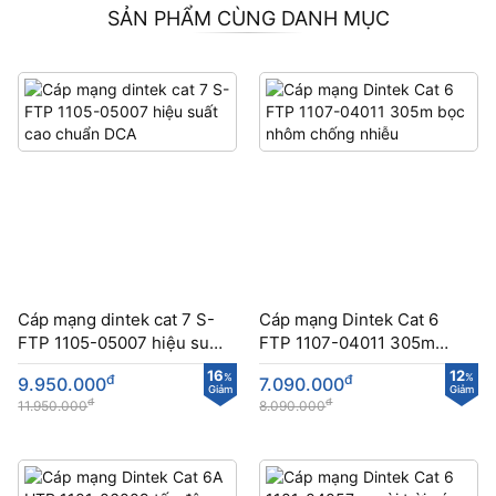
SẢN PHẨM CÙNG DANH MỤC
Cáp mạng dintek cat 7 S-
Cáp mạng Dintek Cat 6
FTP 1105-05007 hiệu suất
FTP 1107-04011 305m
cao chuẩn DCA
bọc nhôm chống nhiễu
16
12
đ
%
đ
%
9.950.000
7.090.000
Giảm
Giảm
đ
đ
11.950.000
8.090.000