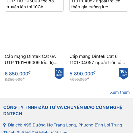
Cáp mạng Dintek Cat 6A
Cáp mạng Dintek Cat 6
UTP 1101-06009 tốc độ
1101-04057 ngoài trời có
truyền lên tới 10Gb
thép gia cường lực
17
16
đ
%
đ
%
6.850.000
5.890.000
Giảm
Giảm
đ
đ
8.350.000
7.090.000
Xem thêm
CÔNG TY TNHH ĐẦU TƯ VÀ CHUYỂN GIAO CÔNG NGHỆ
DNTECH
Địa chỉ: 495 Đường Nơ Trang Long, Phường Bình Lợi Trung,
Thành Phố Hồ Chí Minh, Việt Nam.