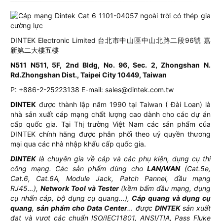
DINTEK Electronic Limited 台北市中山區中山北路二段96號 嘉
新第二大樓五樓
N511 N511, 5F, 2nd Bldg, No. 96, Sec. 2, Zhongshan N.
Rd.Zhongshan Dist., Taipei City 10449, Taiwan
P: +886-2-25223138 E-mail: sales@dintek.com.tw
DINTEK
được thành lập năm 1990 tại Taiwan ( Đài Loan) là
nhà sản xuất cáp mạng chất lượng cao dành cho các dự án
cấp quốc gia. Tại Thị trường Việt Nam các sản phẩm của
DINTEK chính hãng được phân phối theo uỷ quyền thương
mại qua các nhà nhập khẩu cấp quốc gia.
DINTEK
là chuyên gia về cáp và các phụ kiện, dụng cụ thi
công mạng. Các sản phẩm dùng cho
LAN/WAN
(Cat.5e,
Cat.6, Cat.6A, Module Jack, Patch Pannel, đầu mạng
RJ45…),
Network Tool và Tester
(kềm bấm đầu mạng, dụng
cụ nhấn cáp, bộ dụng cụ quang…),
Cáp quang và dụng cụ
quang
,
sản phẩm cho Data Center
… được
DINTEK
sản xuất
đạt và vượt các chuẩn ISO/IEC11801, ANSI/TIA, Pass Fluke