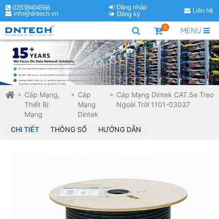
Đăng nhập
02838404566
Liên hệ
info@dntech.vn
Đăng ký
0
MENU
Cáp Mạng,
Cáp
Cáp Mạng Dintek CAT.5e Treo
Thiết Bị
Mạng
Ngoài Trời 1101-03037
Mạng
Dintek
CHI TIẾT
THÔNG SỐ
HƯỚNG DẪN