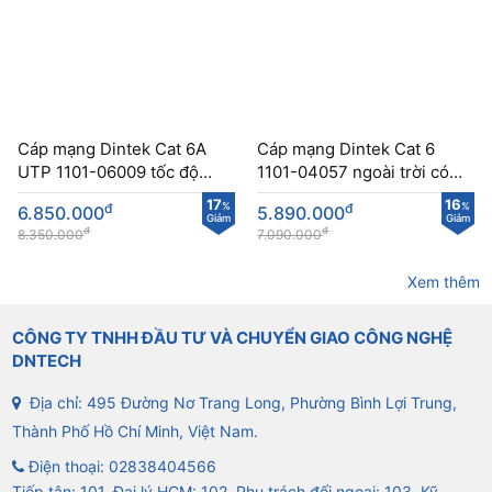
Cáp mạng Dintek Cat 6A
Cáp mạng Dintek Cat 6
UTP 1101-06009 tốc độ
1101-04057 ngoài trời có
truyền lên tới 10Gb
thép gia cường lực
17
16
đ
%
đ
%
6.850.000
5.890.000
Giảm
Giảm
đ
đ
8.350.000
7.090.000
Xem thêm
CÔNG TY TNHH ĐẦU TƯ VÀ CHUYỂN GIAO CÔNG NGHỆ
DNTECH
Địa chỉ: 495 Đường Nơ Trang Long, Phường Bình Lợi Trung,
Thành Phố Hồ Chí Minh, Việt Nam.
Điện thoại:
02838404566
Tiếp tân: 101, Đại lý HCM: 102, Phụ trách đối ngoại: 103, Kỹ