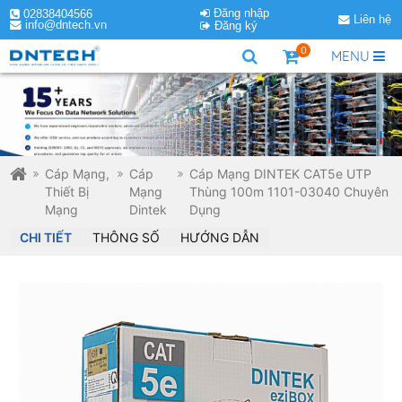
Đăng nhập
02838404566
Liên hệ
info@dntech.vn
Đăng ký
0
MENU
Cáp Mạng,
Cáp
Cáp Mạng DINTEK CAT5e UTP
Thiết Bị
Mạng
Thùng 100m 1101-03040 Chuyên
Mạng
Dintek
Dụng
CHI TIẾT
THÔNG SỐ
HƯỚNG DẪN