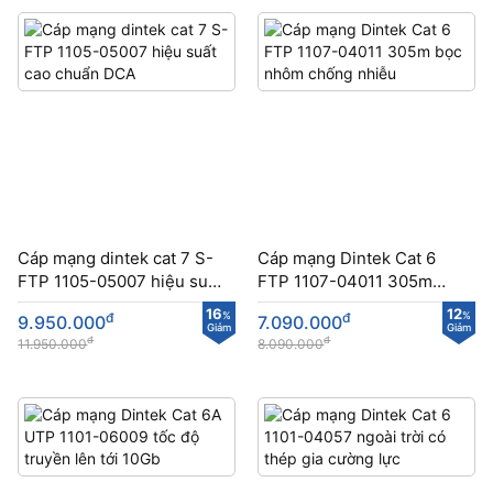
Cáp mạng dintek cat 7 S-
Cáp mạng Dintek Cat 6
FTP 1105-05007 hiệu suất
FTP 1107-04011 305m
cao chuẩn DCA
bọc nhôm chống nhiễu
16
12
đ
%
đ
%
9.950.000
7.090.000
Giảm
Giảm
đ
đ
11.950.000
8.090.000