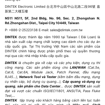
DINTEK Electronic Limited 台北市中山區中山北路二段96號 嘉
新第二大樓五樓
N511 N511, 5F, 2nd Bldg, No. 96, Sec. 2, Zhongshan N.
Rd.Zhongshan Dist., Taipei City 10449, Taiwan
P: +886-2-25223138 E-mail: sales@dintek.com.tw
DINTEK
được thành lập năm 1990 tại Taiwan ( Đài Loan) là
nhà sản xuất cáp mạng chất lượng cao dành cho các dự án
cấp quốc gia. Tại Thị trường Việt Nam các sản phẩm của
DINTEK chính hãng được phân phối theo uỷ quyền thương
mại qua các nhà nhập khẩu cấp quốc gia.
DINTEK
là chuyên gia về cáp và các phụ kiện, dụng cụ thi
công mạng. Các sản phẩm dùng cho
LAN/WAN
(Cat.5e,
Cat.6, Cat.6A, Module Jack, Patch Pannel, đầu mạng
RJ45…),
Network Tool và Tester
(kềm bấm đầu mạng, dụng
cụ nhấn cáp, bộ dụng cụ quang…),
Cáp quang và dụng cụ
quang
,
sản phẩm cho Data Center
… được
DINTEK
sản xuất
đạt và vượt các chuẩn ISO/IEC11801, ANSI/TIA, Pass Fluke
Test,…
DINTEK
tập trung vào khách hàng bằng cách liên tục tuân
thủ các giá trị cốt lõi của mình về
Hiệu quả
,
Chất