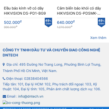
Đầu báo kính vỡ có dây
Cảm biến báo khói có dây
HIKVISION DS-PD1-BG9
HIKVISION DS-PDSMK-
4BAR lắp trần nhà
49
49
đ
%
đ
%
502.000
640.000
Giảm
Giảm
đ
đ
990.000
1.270.000
Xem thêm
CÔNG TY TNHH ĐẦU TƯ VÀ CHUYỂN GIAO CÔNG NGHỆ
DNTECH
Địa chỉ: 495 Đường Nơ Trang Long, Phường Bình Lợi Trung,
Thành Phố Hồ Chí Minh, Việt Nam.
Điện thoại:
02838404566
Tiếp tân: 101, Đại lý HCM: 102, Phụ trách đối ngoại: 103, Kỹ
thuật: 104, Đại lý tỉnh: 105, Phản ánh chất lượng dịch vụ: 106.
Email :
info@dntech.vn