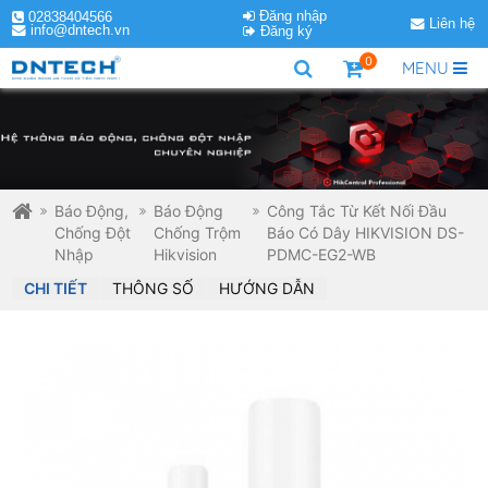
Đăng nhập
02838404566
Liên hệ
info@dntech.vn
Đăng ký
0
MENU
Báo Động,
Báo Động
Công Tắc Từ Kết Nối Đầu
Chống Đột
Chống Trộm
Báo Có Dây HIKVISION DS-
Nhập
Hikvision
PDMC-EG2-WB
CHI TIẾT
THÔNG SỐ
HƯỚNG DẪN