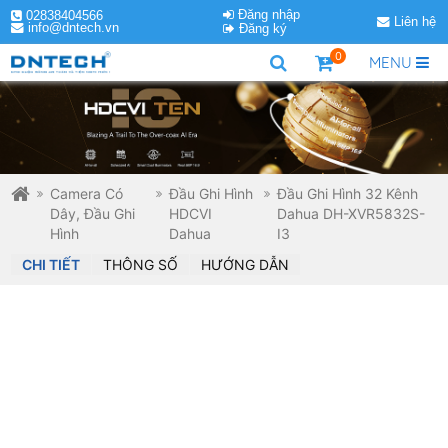
Đăng nhập
02838404566
Liên hệ
info@dntech.vn
Đăng ký
0
MENU
Camera Có
Đầu Ghi Hình
Đầu Ghi Hình 32 Kênh
Dây, Đầu Ghi
HDCVI
Dahua DH-XVR5832S-
Hình
Dahua
I3
CHI TIẾT
THÔNG SỐ
HƯỚNG DẪN