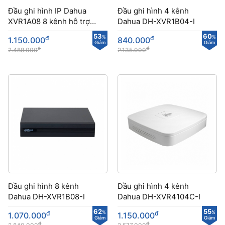
Đầu ghi hình IP Dahua
Đầu ghi hình 4 kênh
XVR1A08 8 kênh hỗ trợ
Dahua DH-XVR1B04-I
nhiều chức năng
53
60
đ
%
đ
%
1.150.000
840.000
Giảm
Giảm
đ
đ
2.488.000
2.135.000
Đầu ghi hình 8 kênh
Đầu ghi hình 4 kênh
Dahua DH-XVR1B08-I
Dahua DH-XVR4104C-I
62
55
đ
%
đ
%
1.070.000
1.150.000
Giảm
Giảm
đ
đ