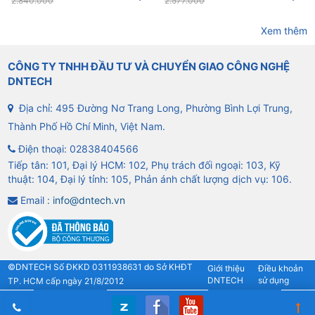
2.840.000
2.577.000
Xem thêm
CÔNG TY TNHH ĐẦU TƯ VÀ CHUYỂN GIAO CÔNG NGHỆ
DNTECH
Địa chỉ: 495 Đường Nơ Trang Long, Phường Bình Lợi Trung,
Thành Phố Hồ Chí Minh, Việt Nam.
Điện thoại:
02838404566
Tiếp tân: 101, Đại lý HCM: 102, Phụ trách đối ngoại: 103, Kỹ
thuật: 104, Đại lý tỉnh: 105, Phản ánh chất lượng dịch vụ: 106.
Email :
info@dntech.vn
©DNTECH Số ĐKKD 0311938631 do Sở KHĐT
Giới thiệu
Điều khoản
DNTECH
sử dụng
TP. HCM cấp ngày 21/8/2012