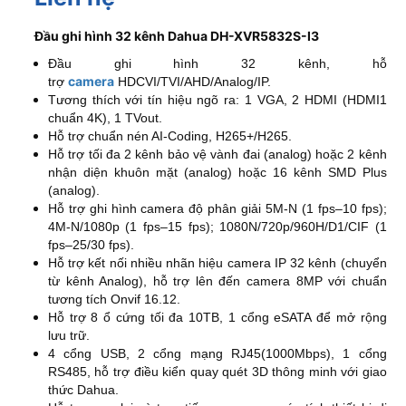
Đầu ghi hình 32 kênh Dahua DH-XVR5832S-I3
Đầu ghi hình 32 kênh, hỗ
camera
trợ
HDCVI/TVI/AHD/Analog/IP.
Tương thích với tín hiệu ngõ ra: 1 VGA, 2 HDMI (HDMI1
chuẩn 4K), 1 TVout.
Hỗ trợ chuẩn nén AI-Coding, H265+/H265.
Hỗ trợ tối đa 2 kênh bảo vệ vành đai (analog) hoặc 2 kênh
nhận diện khuôn mặt (analog) hoặc 16 kênh SMD Plus
(analog).
Hỗ trợ ghi hình camera độ phân giải 5M-N (1 fps–10 fps);
4M-N/1080p (1 fps–15 fps); 1080N/720p/960H/D1/CIF (1
fps–25/30 fps).
Hỗ trợ kết nối nhiều nhãn hiệu camera IP 32 kênh (chuyển
từ kênh Analog), hỗ trợ lên đến camera 8MP với chuẩn
tương tích Onvif 16.12.
Hỗ trợ 8 ổ cứng tối đa 10TB, 1 cổng eSATA để mở rộng
lưu trữ.
4 cổng USB, 2 cổng mạng RJ45(1000Mbps), 1 cổng
RS485, hỗ trợ điều kiển quay quét 3D thông minh với giao
thức Dahua.