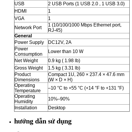
USB
2 USB Ports (1 USB 2.0 , 1 USB 3.0)
HDMI
1
VGA
1
1 (10/100/1000 Mbps Ethernet port,
Network Port
RJ-45)
General
Power Supply
DC12V, 2A
Power
Lower than 10 W
Consumption
Net Weight
0.9 kg ( 1.98 lb)
Gross Weight
1.5 kg ( 3.31 lb)
Product
Compact 1U, 260 × 237.4 × 47.6 mm
Dimensions
(W × D × H)
Operating
–10 °C to +55 °C (+14 °F to +131 °F)
Temperature
Operating
10%–90%
Humidity
Installation
Desktop
hướng dẫn sử dụng