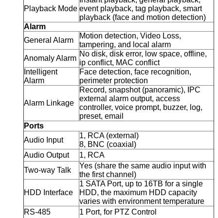
Playback Mode
event playback, tag playback, smart
playback (face and motion detection)
Alarm
Motion detection, Video Loss,
General Alarm
tampering, and local alarm
No disk, disk error, low space, offline,
Anomaly Alarm
ip conflict, MAC conflict
Intelligent
Face detection, face recognition,
Alarm
perimeter protection
Record, snapshot (panoramic), IPC
external alarm output, access
Alarm Linkage
controller, voice prompt, buzzer, log,
preset, email
Ports
1, RCA (external)
Audio Input
8, BNC (coaxial)
Audio Output
1, RCA
Yes (share the same audio input with
Two-way Talk
the first channel)
1 SATA Port, up to 16TB for a single
HDD Interface
HDD, the maximum HDD capacity
varies with environment temperature
RS-485
1 Port, for PTZ Control