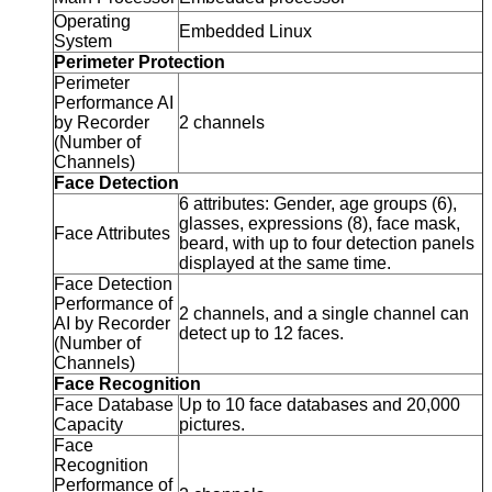
Operating
Embedded Linux
System
Perimeter Protection
Perimeter
Performance AI
by Recorder
2 channels
(Number of
Channels)
Face Detection
6 attributes: Gender, age groups (6),
glasses, expressions (8), face mask,
Face Attributes
beard, with up to four detection panels
displayed at the same time.
Face Detection
Performance of
2 channels, and a single channel can
AI by Recorder
detect up to 12 faces.
(Number of
Channels)
Face Recognition
Face Database
Up to 10 face databases and 20,000
Capacity
pictures.
Face
Recognition
Performance of