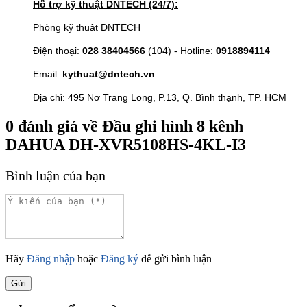
Hỗ trợ kỹ thuật DNTECH (24/7):
Phòng kỹ thuật DNTECH
Điện thoại:
028 38404566
(104) - Hotline:
0918894114
Email:
kythuat@dntech.vn
Địa chỉ: 495 Nơ Trang Long, P.13, Q. Bình thạnh, TP. HCM
0
đánh giá về
Đầu ghi hình 8 kênh
DAHUA DH-XVR5108HS-4KL-I3
Bình luận của bạn
Hãy
Đăng nhập
hoặc
Đăng ký
để gửi bình luận
Gửi