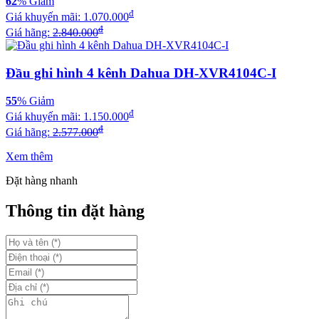
62
% Giảm
đ
Giá khuyến mãi:
1.070.000
đ
Giá hãng:
2.840.000
Đầu ghi hình 4 kênh Dahua DH-XVR4104C-I
55
% Giảm
đ
Giá khuyến mãi:
1.150.000
đ
Giá hãng:
2.577.000
Xem thêm
Đặt hàng nhanh
Thông tin đặt hàng