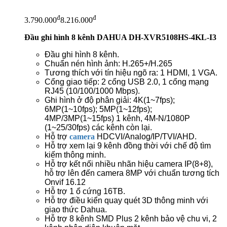
đ
đ
3.790.000
8.216.000
Đầu ghi hình 8 kênh DAHUA DH-XVR5108HS-4KL-I3
Đầu ghi hình 8 kênh.
Chuẩn nén hình ảnh: H.265+/H.265
Tương thích với tín hiệu ngõ ra: 1 HDMI, 1 VGA.
Cổng giao tiếp: 2 cổng USB 2.0, 1 cổng mạng
RJ45 (10/100/1000 Mbps).
Ghi hình ở độ phân giải: 4K(1~7fps);
6MP(1~10fps); 5MP(1~12fps);
4MP/3MP(1~15fps) 1 kênh, 4M-N/1080P
(1~25/30fps) các kênh còn lại.
Hỗ trợ
camera
HDCVI/Analog/IP/TVI/AHD.
Hỗ trợ xem lại 9 kênh đồng thời với chế độ tìm
kiếm thông minh.
Hỗ trợ kết nối nhiều nhãn hiệu camera IP(8+8),
hỗ trợ lên đến camera 8MP với chuẩn tương tích
Onvif 16.12
Hỗ trợ 1 ổ cứng 16TB.
Hỗ trợ điều kiển quay quét 3D thông minh với
giao thức Dahua.
Hỗ trợ 8 kênh SMD Plus 2 kênh bảo vệ chu vi, 2