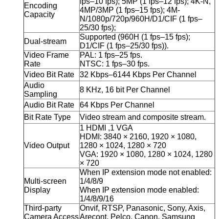
fps–10 fps); 5MP (1 fps–12 fps); 4K-N,
Encoding
4MP/3MP (1 fps–15 fps); 4M-
Capacity
N/1080p/720p/960H/D1/CIF (1 fps–
25/30 fps);
Supported (960H (1 fps–15 fps);
Dual-stream
D1/CIF (1 fps–25/30 fps)).
Video Frame
PAL: 1 fps–25 fps.
Rate
NTSC: 1 fps–30 fps.
Video Bit Rate
32 Kbps–6144 Kbps Per Channel
Audio
8 KHz, 16 bit Per Channel
Sampling
Audio Bit Rate
64 Kbps Per Channel
Bit Rate Type
Video stream and composite stream.
1 HDMI ,1 VGA
HDMI: 3840 × 2160, 1920 × 1080,
Video Output
1280 × 1024, 1280 × 720
VGA: 1920 × 1080, 1280 × 1024, 1280
× 720
When IP extension mode not enabled:
Multi-screen
1/4/8/9
Display
When IP extension mode enabled:
1/4/8/9/16
Third-party
Onvif, RTSP, Panasonic, Sony, Axis,
Camera Access
Arecont, Pelco, Canon, Samsung