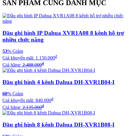
SẢN PHẨM CÙNG DANH MỤC
Đầu ghi hình IP Dahua XVR1A08 8 kênh hỗ trợ
nhiều chức năng
53
% Giảm
đ
Giá khuyến mãi:
1.150.000
đ
Giá hãng:
2.488.000
Đầu ghi hình 4 kênh Dahua DH-XVR1B04-I
60
% Giảm
đ
Giá khuyến mãi:
840.000
đ
Giá hãng:
2.135.000
Đầu ghi hình 8 kênh Dahua DH-XVR1B08-I