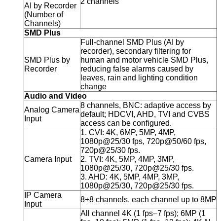
2 channels
AI by Recorder
(Number of
Channels)
SMD Plus
Full-channel SMD Plus (AI by
recorder), secondary filtering for
SMD Plus by
human and motor vehicle SMD Plus,
Recorder
reducing false alarms caused by
leaves, rain and lighting condition
change
Audio and Video
8 channels, BNC: adaptive access by
Analog Camera
default; HDCVI, AHD, TVI and CVBS
Input
access can be configured.
1. CVI: 4K, 6MP, 5MP, 4MP,
1080p@25/30 fps, 720p@50/60 fps,
720p@25/30 fps.
Camera Input
2. TVI: 4K, 5MP, 4MP, 3MP,
1080p@25/30, 720p@25/30 fps.
3. AHD: 4K, 5MP, 4MP, 3MP,
1080p@25/30, 720p@25/30 fps.
IP Camera
8+8 channels, each channel up to 8MP
Input
All channel 4K (1 fps–7 fps); 6MP (1