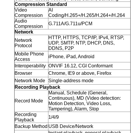
Compression Standard
Video
AI
Compression
Coding/H.265+/H.265/H.264+/H.264
Audio
G.711A/G.711u/PCM
Compression
Network
HTTP, HTTPS, TCP/IP, IPv4, RTSP,
Network
UDP, SMTP, NTP, DHCP, DNS,
Protocol
DDNS, P2P
Mobile Phone
iPhone, iPad, Android
Access
Interoperability
ONVIF 16.12, CGI Conformant
Browser
Chrome, IE9 or above, Firefox
Network Mode
Single-address mode
Recording Playback
Manual, Schedule (General,
Continuous), MD (Video detection:
Record Mode
Motion Detection, Video Loss,
Tampering), Alarm, Stop
Recording
1/4/9
Playback
Backup Method
USB Device/Network
Instant playback, general playback,