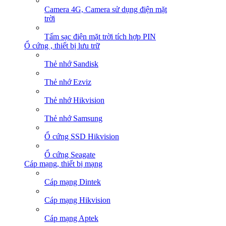
Camera 4G, Camera sử dụng điện mặt
trời
Tấm sạc điện mặt trời tích hợp PIN
Ổ cứng , thiết bị lưu trữ
Thẻ nhớ Sandisk
Thẻ nhớ Ezviz
Thẻ nhớ Hikvision
Thẻ nhớ Samsung
Ổ cứng SSD Hikvision
Ổ cứng Seagate
Cáp mạng, thiết bị mạng
Cáp mạng Dintek
Cáp mạng Hikvision
Cáp mạng Aptek