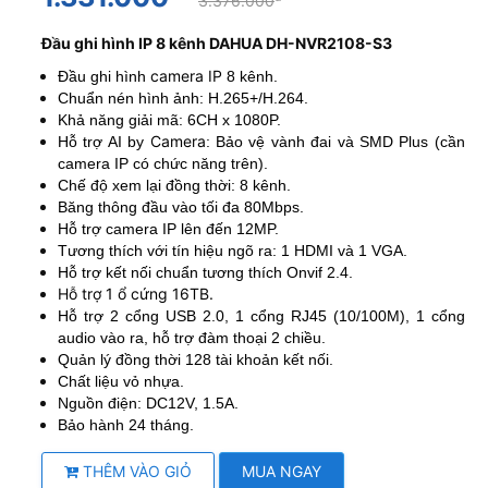
3.376.000
Đầu ghi hình IP 8 kênh DAHUA DH-NVR2108-S3
camera IP
Đầu ghi hình
8 kênh.
Chuẩn nén hình ảnh: H.265+/H.264.
Khả năng giải mã: 6CH x 1080P.
Camera
Hỗ trợ AI by
: Bảo vệ vành đai và SMD Plus (cần
camera IP có chức năng trên).
Chế độ xem lại đồng thời: 8 kênh.
Băng thông đầu vào tối đa 80Mbps.
Hỗ trợ camera IP lên đến 12MP.
Tương thích với tín hiệu ngõ ra: 1 HDMI và 1 VGA.
Hỗ trợ kết nối chuẩn tương thích Onvif 2.4.
Hỗ trợ 1 ổ cứng 16TB.
Hỗ trợ 2 cổng USB 2.0, 1 cổng RJ45 (10/100M), 1 cổng
audio vào ra, hỗ trợ đàm thoại 2 chiều.
Quản lý đồng thời 128 tài khoản kết nối.
Chất liệu vỏ nhựa.
Nguồn điện: DC12V, 1.5A.
Bảo hành 24 tháng.
THÊM VÀO GIỎ
MUA NGAY