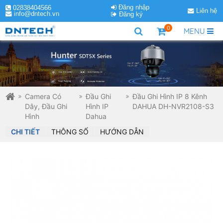
Đăng nhập
02838404566
Liên hệ
info@dntech.vn
Đăng ký
0
MENU
Camera Có
Đầu Ghi
Đầu Ghi Hình IP 8 Kênh
Dây, Đầu Ghi
Hình IP
DAHUA DH-NVR2108-S3
Hình
Dahua
CHI TIẾT
THÔNG SỐ
HƯỚNG DẪN