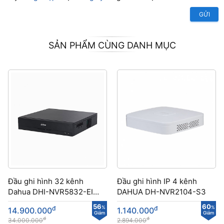
GỬI
SẢN PHẨM CÙNG DANH MỤC
Đầu ghi hình 32 kênh
Đầu ghi hình IP 4 kênh
Dahua DHI-NVR5832-EI
DAHUA DH-NVR2104-S3
độ phân giải 4K
56
60
đ
%
đ
%
14.900.000
1.140.000
Giảm
Giảm
đ
đ
34.000.000
2.894.000