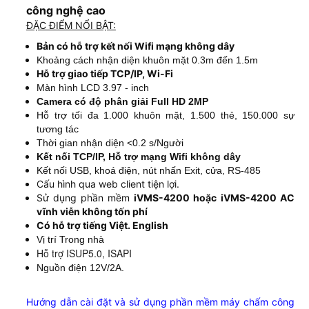
công nghệ cao
ĐẶC ĐIỂM NỔI BẬT:
Bản có hỗ trợ kết nối Wifi mạng không dây
Khoảng cách nhận diện khuôn mặt 0.3m đến 1.5m
Hỗ trợ giao tiếp TCP/IP, Wi-Fi
Màn hình LCD 3.97 - inch
Camera có độ phân giải Full HD 2MP
Hỗ trợ tối đa 1.000 khuôn mặt, 1.500 thẻ, 150.000 sự
tương tác
Thời gian nhận diện <0.2 s/Người
Kết nối TCP/IP, Hỗ trợ mạng Wifi không dây
Kết nối USB, khoá điện, nút nhấn Exit, cửa, RS-485
Cấu hình qua web client tiện lợi.
Sử dụng phần mềm
iVMS-4200 hoặc iVMS-4200 AC
vĩnh viễn không tốn phí
Có hỗ trợ tiếng Việt. English
Vị trí Trong nhà
Hỗ trợ ISUP5.0, ISAPI
Nguồn điện 12V/2A.
Hướng dẫn cài đặt và sử dụng phần mềm máy chấm công