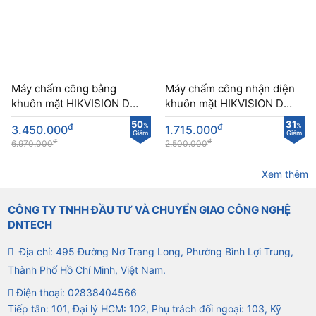
Máy chấm công bằng
Máy chấm công nhận diện
khuôn mặt HIKVISION DS-
khuôn mặt HIKVISION DS-
K1TV41MF chống giả mạo
K1T320MFX chất lượng
50
31
đ
%
đ
%
3.450.000
1.715.000
cao
Giảm
Giảm
đ
đ
6.970.000
2.500.000
Xem thêm
CÔNG TY TNHH ĐẦU TƯ VÀ CHUYỂN GIAO CÔNG NGHỆ
DNTECH
Địa chỉ: 495 Đường Nơ Trang Long, Phường Bình Lợi Trung,
Thành Phố Hồ Chí Minh, Việt Nam.
Điện thoại:
02838404566
Tiếp tân: 101, Đại lý HCM: 102, Phụ trách đối ngoại: 103, Kỹ