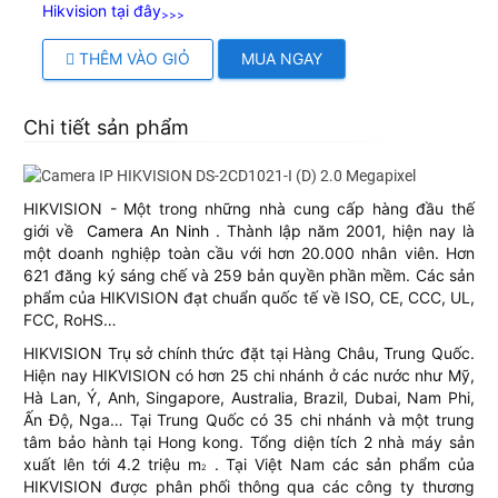
Hikvision tại đây
>>>
THÊM VÀO GIỎ
MUA NGAY
Chi tiết sản phẩm
HIKVISION - Một trong những nhà cung cấp hàng đầu thế
giới về
Camera An Ninh
. Thành lập năm 2001, hiện nay là
một doanh nghiệp toàn cầu với hơn 20.000 nhân viên. Hơn
621 đăng ký sáng chế và 259 bản quyền phần mềm. Các sản
phẩm của HIKVISION đạt chuẩn quốc tế về ISO, CE, CCC, UL,
FCC, RoHS…
HIKVISION Trụ sở chính thức đặt tại Hàng Châu, Trung Quốc.
Hiện nay HIKVISION có hơn 25 chi nhánh ở các nước như Mỹ,
Hà Lan, Ý, Anh, Singapore, Australia, Brazil, Dubai, Nam Phi,
Ấn Độ, Nga… Tại Trung Quốc có 35 chi nhánh và một trung
tâm bảo hành tại Hong kong. Tổng diện tích 2 nhà máy sản
xuất lên tới 4.2 triệu m
. Tại Việt Nam các sản phẩm của
2
HIKVISION được phân phối thông qua các công ty thương