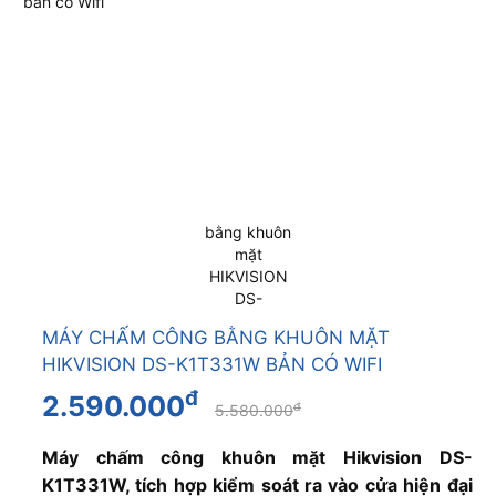
MÁY CHẤM CÔNG BẰNG KHUÔN MẶT
HIKVISION DS-K1T331W BẢN CÓ WIFI
đ
2.590.000
đ
5.580.000
Máy chấm công khuôn mặt Hikvision DS-
K1T331W, tích hợp kiểm soát ra vào cửa hiện đại