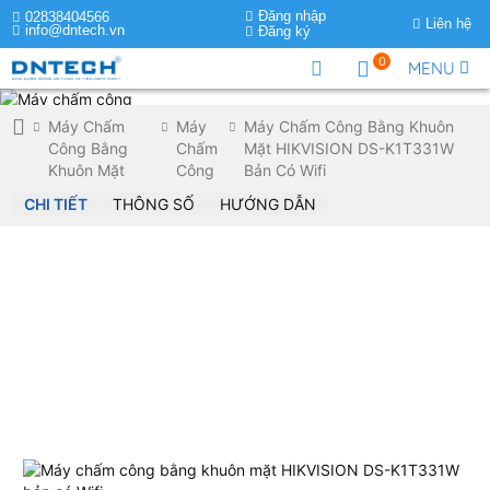
Đăng nhập
02838404566
Liên hệ
info@dntech.vn
Đăng ký
0
MENU
Máy Chấm
Máy
Máy Chấm Công Bằng Khuôn
Công Bằng
Chấm
Mặt HIKVISION DS-K1T331W
Khuôn Mặt
Công
Bản Có Wifi
CHI TIẾT
THÔNG SỐ
HƯỚNG DẪN