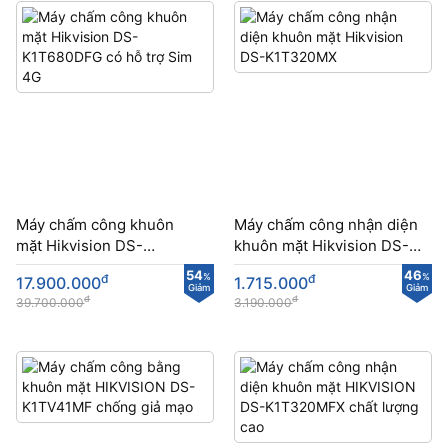
Máy chấm công khuôn
Máy chấm công nhận diện
mặt Hikvision DS-
khuôn mặt Hikvision DS-
K1T680DFG có hỗ trợ Sim
K1T320MX
54
46
đ
%
đ
%
17.900.000
1.715.000
4G
Giảm
Giảm
đ
đ
39.700.000
3.190.000