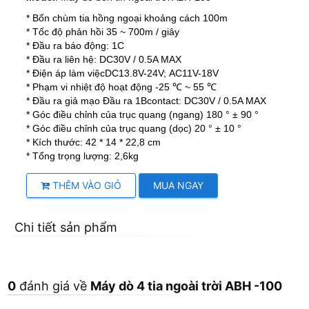
* Bốn chùm tia hồng ngoại khoảng cách 100m
* Tốc độ phản hồi 35 ~ 700m / giây
* Đầu ra báo động: 1C
* Đầu ra liên hệ: DC30V / 0.5A MAX
* Điện áp làm việcDC13.8V-24V; AC11V-18V
* Phạm vi nhiệt độ hoạt động -25 ℃ ~ 55 ℃
* Đầu ra giả mạo Đầu ra 1Bcontact: DC30V / 0.5A MAX
* Góc điều chỉnh của trục quang (ngang) 180 ° ± 90 °
* Góc điều chỉnh của trục quang (dọc) 20 ° ± 10 °
* Kích thước: 42 * 14 * 22,8 cm
* Tổng trọng lượng: 2,6kg
THÊM VÀO GIỎ
MUA NGAY
Chi tiết sản phẩm
0
đánh giá về
Máy dò 4 tia ngoài trời ABH -100