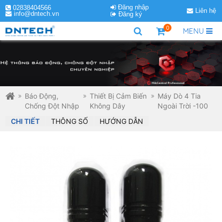
Đăng nhập
02838404566
Liên hệ
info@dntech.vn
Đăng ký
0
MENU
Báo Động,
Thiết Bị Cảm Biến
Máy Dò 4 Tia
Chống Đột Nhập
Không Dây
Ngoài Trời -100
CHI TIẾT
THÔNG SỐ
HƯỚNG DẪN