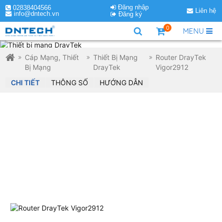
Đăng nhập
02838404566
Liên hệ
info@dntech.vn
Đăng ký
0
MENU
Cáp Mạng, Thiết
Thiết Bị Mạng
Router DrayTek
Bị Mạng
DrayTek
Vigor2912
CHI TIẾT
THÔNG SỐ
HƯỚNG DẪN