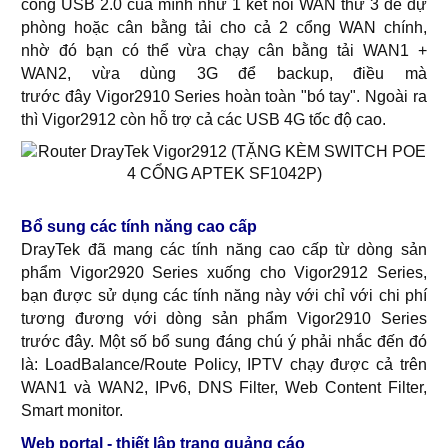
cổng USB 2.0 của mình như 1 kết nối WAN thứ 3 để dự
phòng hoặc cân bằng tải cho cả 2 cổng WAN chính,
nhờ đó bạn có thể vừa chạy cân bằng tải WAN1 +
WAN2, vừa dùng 3G để backup, điều mà
trước đây Vigor2910 Series hoàn toàn "bó tay". Ngoài ra
thì Vigor2912 còn hỗ trợ cả các USB 4G tốc độ cao.
Bổ sung các tính năng cao cấp
DrayTek đã mang các tính năng cao cấp từ dòng sản
phẩm Vigor2920 Series xuống cho Vigor2912 Series,
bạn được sử dụng các tính năng này với chỉ với chi phí
tương đương với dòng sản phẩm Vigor2910 Series
trước đây. Một số bổ sung đáng chú ý phải nhắc đến đó
là: LoadBalance/Route Policy, IPTV chạy được cả trên
WAN1 và WAN2, IPv6, DNS Filter, Web Content Filter,
Smart monitor.
Web portal - thiết lập trang quảng cáo