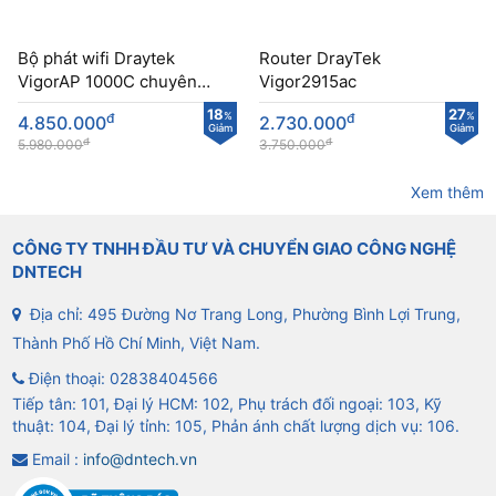
Bộ phát wifi Draytek
Router DrayTek
VigorAP 1000C chuyên
Vigor2915ac
dụng cho doanh nghiệp
18
27
đ
%
đ
%
4.850.000
2.730.000
Giảm
Giảm
đ
đ
5.980.000
3.750.000
Xem thêm
CÔNG TY TNHH ĐẦU TƯ VÀ CHUYỂN GIAO CÔNG NGHỆ
DNTECH
Địa chỉ: 495 Đường Nơ Trang Long, Phường Bình Lợi Trung,
Thành Phố Hồ Chí Minh, Việt Nam.
Điện thoại:
02838404566
Tiếp tân: 101, Đại lý HCM: 102, Phụ trách đối ngoại: 103, Kỹ
thuật: 104, Đại lý tỉnh: 105, Phản ánh chất lượng dịch vụ: 106.
Email :
info@dntech.vn