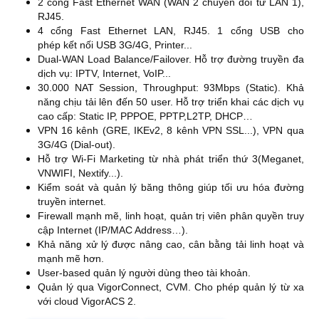
2 cổng Fast Ethernet WAN (WAN 2 chuyển đổi từ LAN 1),
RJ45.
4 cổng Fast Ethernet LAN, RJ45. 1 cổng USB cho
phép kết nối USB 3G/4G, Printer...
Dual-WAN Load Balance/Failover. Hỗ trợ đường truyền đa
dịch vụ: IPTV, Internet, VoIP...
30.000 NAT Session, Throughput: 93Mbps (Static). Khả
năng chịu tải lên đến 50 user. Hỗ trợ triển khai các dịch vụ
cao cấp: Static IP, PPPOE, PPTP,L2TP, DHCP…
VPN 16 kênh (GRE, IKEv2, 8 kênh VPN SSL...), VPN qua
3G/4G (Dial-out).
Hỗ trợ Wi-Fi Marketing từ nhà phát triển thứ 3(Meganet,
VNWIFI, Nextify...).
Kiểm soát và quản lý băng thông giúp tối ưu hóa đường
truyền internet.
Firewall mạnh mẽ, linh hoạt, quản trị viên phân quyền truy
cập Internet (IP/MAC Address…).
Khả năng xử lý được nâng cao, cân bằng tải linh hoạt và
mạnh mẽ hơn.
User-based quản lý người dùng theo tài khoản.
Quản lý qua VigorConnect, CVM. Cho phép quản lý từ xa
với cloud VigorACS 2.