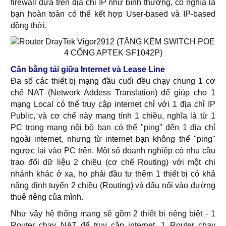
firewall dựa trên địa chỉ IP như bình thường, có nghĩa là
bạn hoàn toàn có thể kết hợp User-based và IP-based
đồng thời.
Cân bằng tải giữa Internet và Lease Line
Đa số các thiết bị mạng đầu cuối đều chạy chung 1 cơ
chế NAT (Network Addess Translation) để giúp cho 1
mạng Local có thể truy cập internet chỉ với 1 địa chỉ IP
Public, và cơ chế này mang tính 1 chiều, nghĩa là từ 1
PC trong mạng nội bộ bạn có thể "ping" đến 1 địa chỉ
ngoài internet, nhưng từ internet bạn không thể "ping"
ngược lại vào PC trên. Một số doanh nghiệp có nhu cầu
trao đổi dữ liệu 2 chiều (cơ chế Routing) với một chi
nhánh khác ở xa, họ phải đầu tư thêm 1 thiết bị có khả
năng định tuyến 2 chiều (Routing) và đấu nối vào đường
thuê riêng của mình.
Như vậy hệ thống mạng sẽ gồm 2 thiết bị riêng biệt - 1
Router chạy NAT để truy cập internet, 1 Router chạy