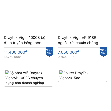
Draytek Vigor 1000B bộ
Draytek VigorAP 918R
định tuyến băng thông
ngoài trời chuẩn chóng
rộng, chịu tải cao
nước, chóng bụi
39
26
đ
%
đ
%
11.400.000
7.050.000
Giảm
Giảm
đ
đ
18.750.000
9.550.000