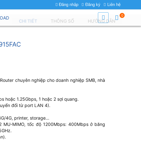
Đăng nhập
Đăng ký
Liên hệ
0
OAD
CHI TIẾT
THÔNG SỐ
HƯỚNG DẪN
915FAC
 Router chuyên nghiệp cho doanh nghiệp SMB, nhà
 hoặc 1.25Gbps, 1 hoặc 2 sợi quang.
yển đổi từ port LAN 4).
G/4G, printer, storage…
e 2 MU-MIMO, tốc độ 1200Mbps: 400Mbps ở băng
 5GHz.
n).