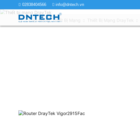
02838404566
info@dntech.vn
Cáp Mạng, Thiết Bị Mạng
Thiết Bị Mạng DrayTek