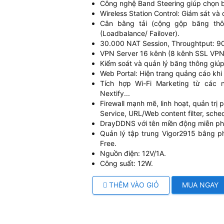
Công nghệ Band Steering giúp chọn bă
Wireless Station Control: Giám sát và q
Cân bằng tải (cộng gộp băng thô
(Loadbalance/ Failover).
30.000 NAT Session, Throughtput: 90
VPN Server 16 kênh (8 kênh SSL VPN
Kiểm soát và quản lý băng thông giúp 
Web Portal: Hiện trang quảng cáo khi 
Tích hợp Wi-Fi Marketing từ các 
Nextify...
Firewall mạnh mẽ, linh hoạt, quản trị
Service, URL/Web content filter, schedu
DrayDDNS với tên miền động miễn ph
Quản lý tập trung Vigor2915 bằng 
Free.
Nguồn điện: 12V/1A.
Công suất: 12W.
THÊM VÀO GIỎ
MUA NGAY