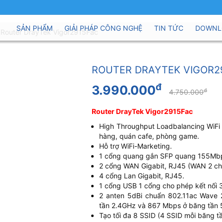
SẢN PHẨM
GIẢI PHÁP CÔNG NGHỆ
TIN TỨC
DOWNL
Router DrayTek Vigor2915Fac
ROUTER DRAYTEK VIGOR2
đ
3.990.000
đ
4.750.000
Router DrayTek Vigor2915Fac
High Throughput Loadbalancing WiFi
hàng, quán cafe, phòng game.
Hỗ trợ WiFi-Marketing.
1 cổng quang gắn SFP quang 155Mbps
2 cổng WAN Gigabit, RJ45 (WAN 2 chu
4 cổng Lan Gigabit, RJ45.
1 cổng USB 1 cổng cho phép kết nối 3
2 anten 5dBi chuẩn 802.11ac Wav
tần 2.4GHz và 867 Mbps ở băng tần
Tạo tối đa 8 SSID (4 SSID mỗi băng tầ