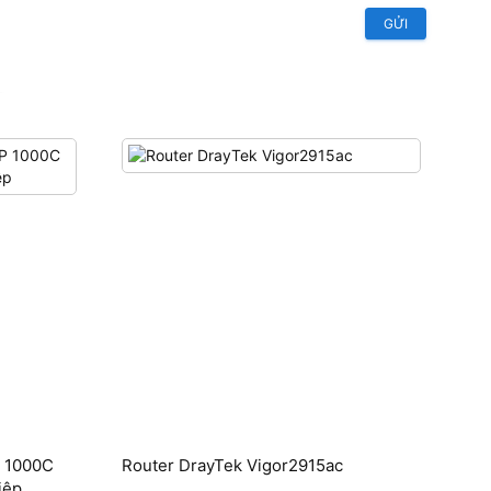
GỬI
P 1000C
Router DrayTek Vigor2915ac
iệp