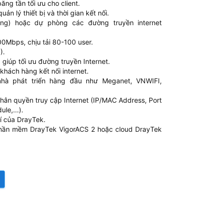
ng tần tối ưu cho client.
uản lý thiết bị và thời gian kết nối.
ng) hoặc dự phòng các đường truyền internet
0Mbps, chịu tải 80-100 user.
).
giúp tối ưu đường truyền Internet.
khách hàng kết nối internet.
nhà phát triển hàng đầu như Meganet, VNWIFI,
 phân quyền truy cập Internet (IP/MAC Address, Port
le,...).
í của DrayTek.
phần mềm DrayTek VigorACS 2 hoặc cloud DrayTek