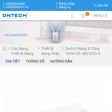
Đăng nhập
02838404566
Liên hệ
info@dntech.vn
Đăng ký
0
MENU
Cáp Mạng,
Thiết Bị
Switch Mạng 8 Cổng
Thiết Bị Mạng
Mạng Khác
100M DS-3E0105D-E
CHI TIẾT
THÔNG SỐ
HƯỚNG DẪN