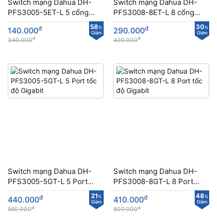
Switch mạng Dahua DH-
Switch mạng Dahua DH-
PFS3005-5ET-L 5 cổng
PFS3008-8ET-L 8 cổng
Fast Ethernet 100Mbps.
Fast Ethernet
58
30
đ
%
đ
%
140.000
290.000
Giảm
Giảm
đ
đ
340.000
420.000
Switch mạng Dahua DH-
Switch mạng Dahua DH-
PFS3005-5GT-L 5 Port
PFS3008-8GT-L 8 Port
tốc độ Gigabit
tốc độ Gigabit
21
48
đ
%
đ
%
440.000
410.000
Giảm
Giảm
đ
đ
560.000
800.000