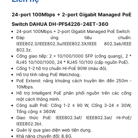
24-port 100Mbps + 2-port Gigabit Managed PoE
Switch DAHUA DH-PFS4226-24ET-360
24-port 100Mbps + 2-port Gigabit Managed PoE Switch
Đáp ứng tiêu chuẩn:
IEEE802.3/IEEE802.3u/IEEE802.3X/IEEE 802.3ab/IEEE
802.3z.
Cổng giao tiếp: 2 * 10/100/1000 SFP (cổng quang), 2 *
RJ45 10/100/1000, 24 * RJ45 10/100 (cấp nguồn PoE).
Cổng 1-2 hỗ trợ chuẩn Hi-PoE 90W (màu đỏ).
Hỗ trợ tính năng PoE Watchdog.
PoE Extend: nâng khoảng cách truyền lên đến 250m -
10Mbps.
Hỗ trợ Intelligent PoE phân phối nguồn trên các cổng
một cách thông minh.
Công suất PoE: Cổng 1-2 ≤ 90 W, Cổng 3-24 ≤ 30W,
Tổng cộng ≤ 360W.
Giao thức PoE: IEEE802.3af/ IEEE802.3at/ Hi-PoE/
IEEE802.3bt.
Quản lý qua giao diện web tiện dụng.
Khả năng chuyển đổi: 8.8G.