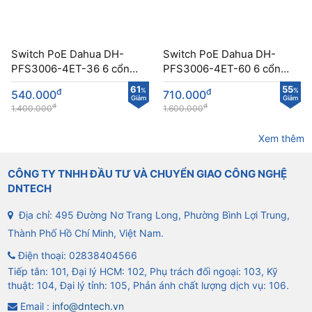
Switch PoE Dahua DH-
Switch PoE Dahua DH-
PFS3006-4ET-36 6 cổng
PFS3006-4ET-60 6 cổng
tốc độ Cao
10/100Mps
61
55
đ
%
đ
%
540.000
710.000
Giảm
Giảm
đ
đ
1.400.000
1.600.000
Xem thêm
CÔNG TY TNHH ĐẦU TƯ VÀ CHUYỂN GIAO CÔNG NGHỆ
DNTECH
Địa chỉ: 495 Đường Nơ Trang Long, Phường Bình Lợi Trung,
Thành Phố Hồ Chí Minh, Việt Nam.
Điện thoại:
02838404566
Tiếp tân: 101, Đại lý HCM: 102, Phụ trách đối ngoại: 103, Kỹ
thuật: 104, Đại lý tỉnh: 105, Phản ánh chất lượng dịch vụ: 106.
Email :
info@dntech.vn