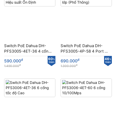
Switch PoE Dahua DH-
Switch PoE Dahua DH-
PFS3005-4ET-36 4 cổng
PFS3005-4P-58 4 Port 2
Hiệu suất Ổn Định
lớp (Phổ Thông)
60
46
đ
%
đ
%
590.000
690.000
Giảm
Giảm
đ
đ
1.490.000
1.300.000