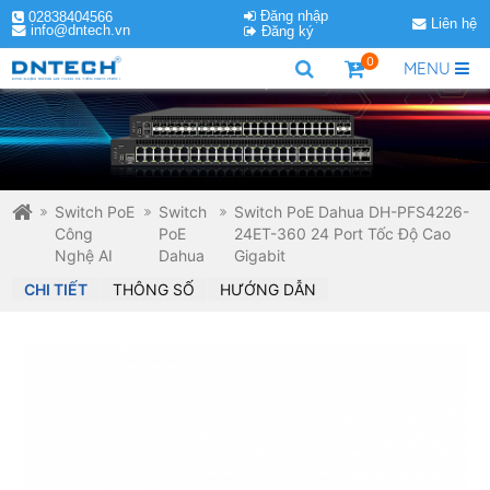
Đăng nhập
02838404566
Liên hệ
info@dntech.vn
Đăng ký
0
MENU
Switch PoE
Switch
Switch PoE Dahua DH-PFS4226-
Công
PoE
24ET-360 24 Port Tốc Độ Cao
Nghệ AI
Dahua
Gigabit
CHI TIẾT
THÔNG SỐ
HƯỚNG DẪN