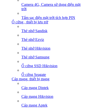
Camera 4G, Camera sử dụng điện mặt
trời
Tấm sạc điện mặt trời tích hợp PIN
Ổ cứng , thiết bị lưu trữ
Thẻ nhớ Sandisk
Thẻ nhớ Ezviz
Thẻ nhớ Hikvision
Thẻ nhớ Samsung
Ổ cứng SSD Hikvision
Ổ cứng Seagate
Cáp mạng, thiết bị mạng
Cáp mạng Dintek
Cáp mạng Hikvision
Cáp mạng Aptek