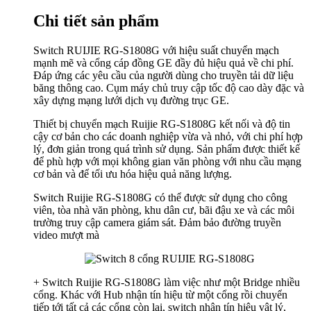
Chi tiết sản phẩm
Switch RUIJIE RG-S1808G với hiệu suất chuyển mạch
mạnh mẽ và cổng cáp đồng GE đầy đủ hiệu quả về chi phí.
Đáp ứng các yêu cầu của người dùng cho truyền tải dữ liệu
băng thông cao. Cụm máy chủ truy cập tốc độ cao dày đặc và
xây dựng mạng lưới dịch vụ đường trục GE.
Thiết bị chuyển mạch Ruijie RG-S1808G kết nối và độ tin
cậy cơ bản cho các doanh nghiệp vừa và nhỏ, với chi phí hợp
lý, đơn giản trong quá trình sử dụng. Sản phẩm được thiết kế
để phù hợp với mọi không gian văn phòng với nhu cầu mạng
cơ bản và để tối ưu hóa hiệu quả năng lượng.
Switch Ruijie RG-S1808G có thể được sử dụng cho công
viên, tòa nhà văn phòng, khu dân cư, bãi đậu xe và các môi
trường truy cập camera giám sát. Đảm bảo đường truyền
video mượt mà
+ Switch Ruijie RG-S1808G làm việc như một Bridge nhiều
cổng. Khác với Hub nhận tín hiệu từ một cổng rồi chuyển
tiếp tới tất cả các cổng còn lại, switch nhận tín hiệu vật lý,