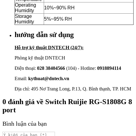
Operating
10%~90% RH
Humidity
Storage
5%~95% RH
Humidity
hướng dẫn sử dụng
Hỗ trợ kỹ thuật DNTECH (24/7):
Phòng kỹ thuật DNTECH
Điện thoại:
028 38404566
(104) - Hotline:
0918894114
Email:
kythuat@dntech.vn
Địa chỉ: 495 Nơ Trang Long, P.13, Q. Bình thạnh, TP. HCM
0
đánh giá về
Switch Ruijie RG-S1808G 8
port
Bình luận của bạn