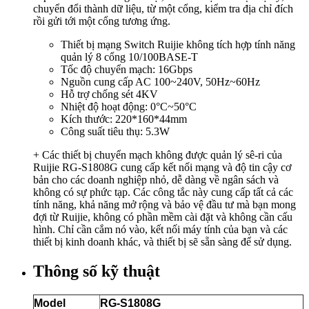
chuyển đổi thành dữ liệu, từ một cổng, kiểm tra địa chỉ đích
rồi gửi tới một cổng tương ứng.
Thiết bị mạng Switch Ruijie không tích hợp tính năng
quản lý 8 cổng 10/100BASE-T
Tốc độ chuyển mạch: 16Gbps
Nguồn cung cấp AC 100~240V, 50Hz~60Hz
Hỗ trợ chống sét 4KV
Nhiệt độ hoạt động: 0°C~50°C
Kích thước: 220*160*44mm
Công suất tiêu thụ: 5.3W
+ Các thiết bị chuyển mạch không được quản lý sê-ri của
Ruijie RG-S1808G cung cấp kết nối mạng và độ tin cậy cơ
bản cho các doanh nghiệp nhỏ, dễ dàng về ngân sách và
không có sự phức tạp. Các công tắc này cung cấp tất cả các
tính năng, khả năng mở rộng và bảo vệ đầu tư mà bạn mong
đợi từ Ruijie, không có phần mềm cài đặt và không cần cấu
hình. Chỉ cần cắm nó vào, kết nối máy tính của bạn và các
thiết bị kinh doanh khác, và thiết bị sẽ sẵn sàng để sử dụng.
Thông số kỹ thuật
Model
RG-S1808G