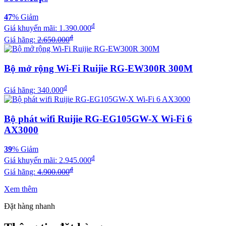
47
% Giảm
đ
Giá khuyến mãi:
1.390.000
đ
Giá hãng:
2.650.000
Bộ mở rộng Wi-Fi Ruijie RG-EW300R 300M
đ
Giá hãng: 340.000
Bộ phát wifi Ruijie RG-EG105GW-X Wi-Fi 6
AX3000
39
% Giảm
đ
Giá khuyến mãi:
2.945.000
đ
Giá hãng:
4.900.000
Xem thêm
Đặt hàng nhanh