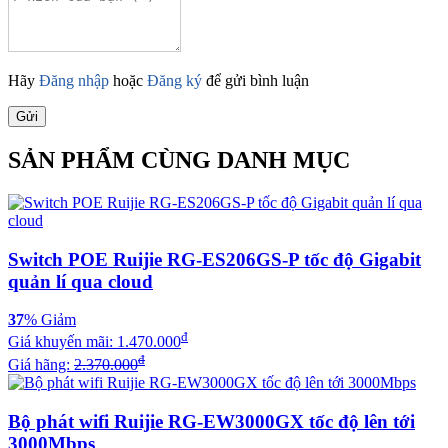
Hãy
Đăng nhập
hoặc
Đăng ký
để gửi bình luận
Gửi
SẢN PHẨM CÙNG DANH MỤC
Switch POE Ruijie RG-ES206GS-P tốc độ Gigabit
quản lí qua cloud
37
% Giảm
đ
Giá khuyến mãi:
1.470.000
đ
Giá hãng:
2.370.000
Bộ phát wifi Ruijie RG-EW3000GX tốc độ lên tới
3000Mbps