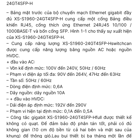
24GT4SFP-H
– Bảng mặt trước của bộ chuyển mạch Ethernet gigabit đầy
đủ XS-S1960-24GT4SFP-H cung cấp một cổng Bảng điều
khiển RJ45, cổng thích ứng Ethernet 24RJ45 10/100 /
1000BASE-T và bốn cổng SFP. Hình 1-1 cho thấy sự xuất hiện
của XS-S1960-24GT4SFP-H.
– Cung cấp năng lượng XS-S1960-24GT4SFP-Hswitchcan
được cung cấp năng lượng bằng nguồn AC hoặc nguồn
HVDC.
+ đầu vào AC:
– Vôn kế định mức: 100V đến 240V, 50Hz / 60Hz
– Phạm vi điện áp tối đa: 90V đến 264V, 47Hz đến 63Hz
– Tần số: 50Hz / 60Hz
– Dòng điện định mức: 0,6A
– Dây nguồn: dây nguồn 10A
– + đầu vào HVDC:
– Dải điện áp định mức: 192V đến 290V
– Phạm vi hiện tại định mức: 0,1A đến 0,5A
– Công tắc gigabit XS-S1960-24GT4SFP-Hfull được thiết kế
không có quạt. Để đảm bảo độ phân tán tốt, phải có đủ
không gian (10 cm độ bền từ cả hai bên và mặt sau của
khung) để thông gió.Lau bụi thiết bị ba tháng một lần để