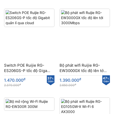
Switch POE Ruijie RG-
Bộ phát wifi Ruijie RG-
ES206GS-P tốc độ Gigabit
EW3000GX tốc độ lên tới
quản lí qua cloud
3000Mbps
37
47
đ
%
đ
%
1.470.000
1.390.000
Giảm
Giảm
đ
đ
2.370.000
2.650.000