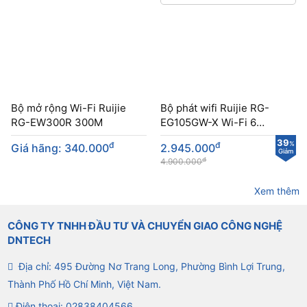
Bộ mở rộng Wi-Fi Ruijie
Bộ phát wifi Ruijie RG-
RG-EW300R 300M
EG105GW-X Wi-Fi 6
AX3000
39
đ
đ
%
Giá hãng: 340.000
2.945.000
Giảm
đ
4.900.000
Xem thêm
CÔNG TY TNHH ĐẦU TƯ VÀ CHUYỂN GIAO CÔNG NGHỆ
DNTECH
Địa chỉ: 495 Đường Nơ Trang Long, Phường Bình Lợi Trung,
Thành Phố Hồ Chí Minh, Việt Nam.
Điện thoại:
02838404566