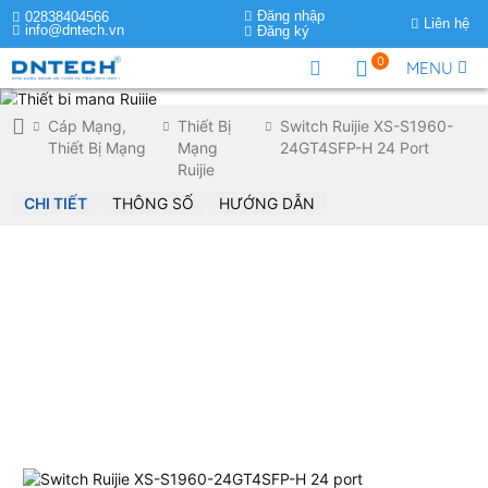
Đăng nhập
02838404566
Liên hệ
info@dntech.vn
Đăng ký
0
MENU
Cáp Mạng,
Thiết Bị
Switch Ruijie XS-S1960-
Thiết Bị Mạng
Mạng
24GT4SFP-H 24 Port
Ruijie
CHI TIẾT
THÔNG SỐ
HƯỚNG DẪN