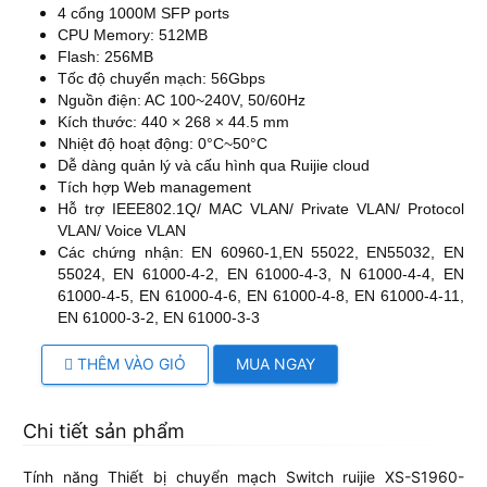
4 cổng 1000M SFP ports
CPU Memory: 512MB
Flash: 256MB
Tốc độ chuyển mạch: 56Gbps
Nguồn điện: AC 100~240V, 50/60Hz
Kích thước: 440 × 268 × 44.5 mm
Nhiệt độ hoạt động: 0°C~50°C
Dễ dàng quản lý và cấu hình qua Ruijie cloud
Tích hợp Web management
Hỗ trợ IEEE802.1Q/ MAC VLAN/ Private VLAN/ Protocol
VLAN/ Voice VLAN
Các chứng nhận: EN 60960-1,EN 55022, EN55032, EN
55024, EN 61000-4-2, EN 61000-4-3, N 61000-4-4, EN
61000-4-5, EN 61000-4-6, EN 61000-4-8, EN 61000-4-11,
EN 61000-3-2, EN 61000-3-3
THÊM VÀO GIỎ
MUA NGAY
Chi tiết sản phẩm
Tính năng Thiết bị chuyển mạch Switch ruijie XS-S1960-