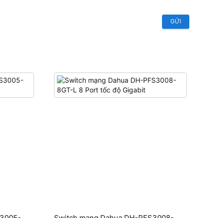
GỬI
S3005-
Switch mạng Dahua DH-PFS3008-