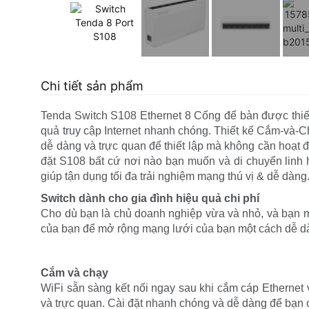
Chi tiết sản phẩm
Tenda Switch S108 Ethernet 8 Cổng để bàn được thiết 
quả truy cập Internet nhanh chóng. Thiết kế Cắm-và-C
dễ dàng và trực quan để thiết lập mà không cần hoạt đ
đặt S108 bất cứ nơi nào bạn muốn và di chuyển linh h
giúp tận dụng tối đa trải nghiệm mạng thú vị & dễ dàng
Switch dành cho gia đình hiệu quả chi phí
Cho dù bạn là chủ doanh nghiệp vừa và nhỏ, và bạn m
của bạn để mở rộng mạng lưới của bạn một cách dễ dàn
Cắm và chạy
WiFi sẵn sàng kết nối ngay sau khi cắm cáp Ethernet 
và trực quan. Cài đặt nhanh chóng và dễ dàng để bạn có