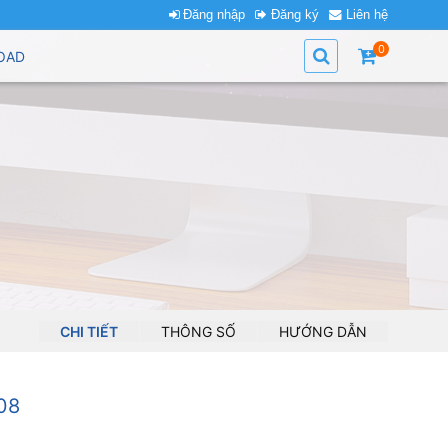
Đăng nhập
Đăng ký
Liên hệ
0
OAD
CHI TIẾT
THÔNG SỐ
HƯỚNG DẪN
08