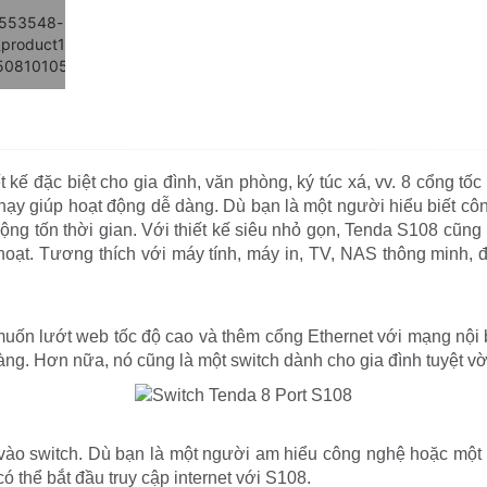
kế đặc biệt cho gia đình, văn phòng, ký túc xá, vv. 8 cổng tố
hạy giúp hoạt động dễ dàng. Dù bạn là một người hiểu biết c
ộng tốn thời gian. Với thiết kế siêu nhỏ gọn, Tenda S108 cũng 
oạt. Tương thích với máy tính, máy in, TV, NAS thông minh, 
.
uốn lướt web tốc độ cao và thêm cổng Ethernet với mạng nội 
g. Hơn nữa, nó cũng là một switch dành cho gia đình tuyệt vời
vào switch. Dù bạn là một người am hiểu công nghệ hoặc một 
 thể bắt đầu truy cập internet với S108.