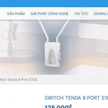
SẢN PHẨM
GIẢI PHÁP CÔNG NGHỆ
TIN TỨC
DOWNL
itch Tenda 8 Port S108
SWITCH TENDA 8 PORT S1
đ
125.000